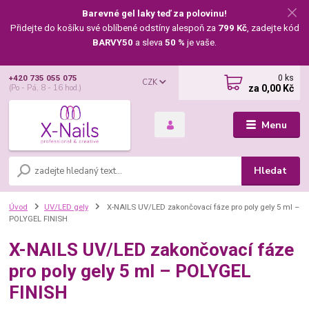
Barevné gel laky teď za polovinu!
Přidejte do košíku své oblíbené odstíny alespoň za
799 Kč
, zadejte kód
BARVY50
a sleva
50 %
je vaše.
0
ks
+420 735 055 075
CZK
za
0,00 Kč
(Po - Pá, 8 - 16 hod.)
Menu
Hledat
Úvod
UV/LED gely
X-NAILS UV/LED zakončovací fáze pro poly gely 5 ml –
POLYGEL FINISH
X-NAILS UV/LED zakončovací fáze
pro poly gely 5 ml – POLYGEL
FINISH