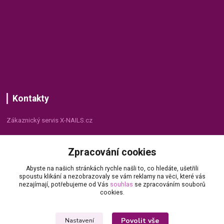
Kontakty
Zákaznický servis X-NAILS.cz
Dana Matušková
Zpracování cookies
+420 735 055 075
(Po - Pá, 8 - 16 hod.)
Abyste na našich stránkách rychle našli to, co hledáte, ušetřili
spoustu klikání a nezobrazovaly se vám reklamy na věci, které vás
info@x-nails.cz
nezajímají, potřebujeme od Vás
souhlas
se zpracováním souborů
cookies.
Povolit vše
Nastavení