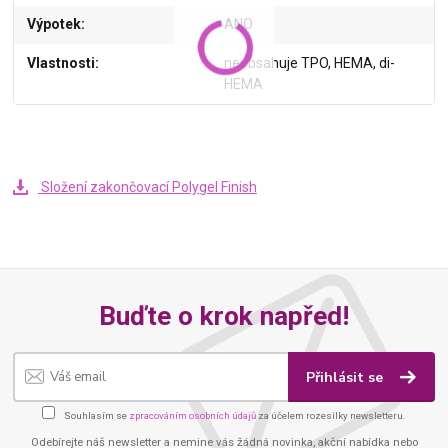
Výpotek
ANO
Vlastnosti
neobsahuje TPO, HEMA, di-
HEMA
Složení zakončovací Polygel Finish
Buďte o krok napřed!
Přihlásit se
Souhlasím se
zpracováním osobních údajů
za účelem rozesílky newsletteru.
Odebírejte náš newsletter a nemine vás žádná novinka, akční nabídka nebo