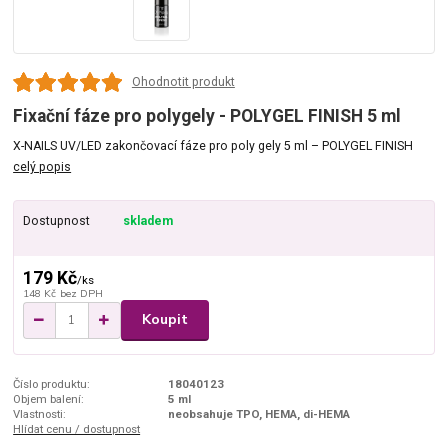
Ohodnotit produkt
Fixační fáze pro polygely - POLYGEL FINISH 5 ml
X-NAILS UV/LED zakončovací fáze pro poly gely 5 ml – POLYGEL FINISH
celý popis
Dostupnost
skladem
179 Kč
/
ks
148 Kč
bez DPH
Koupit
Číslo produktu:
18040123
Objem balení:
5 ml
Vlastnosti:
neobsahuje TPO, HEMA, di-HEMA
Hlídat cenu / dostupnost