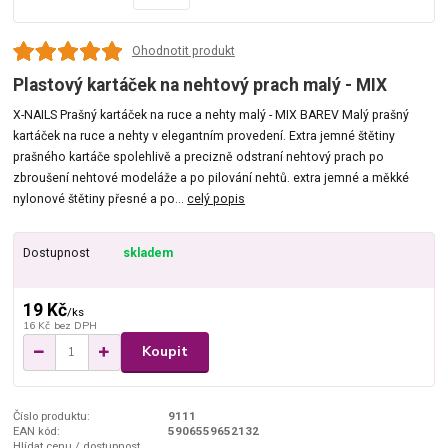
Ohodnotit produkt
Plastový kartáček na nehtový prach malý - MIX
X-NAILS Prašný kartáček na ruce a nehty malý - MIX BAREV Malý prašný
kartáček na ruce a nehty v elegantním provedení. Extra jemné štětiny
prašného kartáče spolehlivě a precizně odstraní nehtový prach po
zbroušení nehtové modeláže a po pilování nehtů. extra jemné a měkké
nylonové štětiny přesné a po...
celý popis
Dostupnost
skladem
19 Kč
/
ks
16 Kč
bez DPH
Koupit
Číslo produktu:
9111
EAN kód:
5906559652132
Hlídat cenu / dostupnost