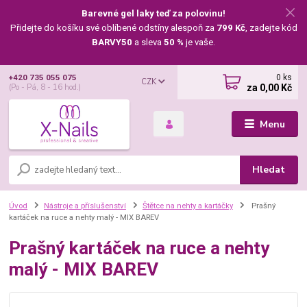
Barevné gel laky teď za polovinu!
Přidejte do košíku své oblíbené odstíny alespoň za
799 Kč
, zadejte kód
BARVY50
a sleva
50 %
je vaše.
0
ks
+420 735 055 075
CZK
za
0,00 Kč
(Po - Pá, 8 - 16 hod.)
Menu
Hledat
Úvod
Nástroje a příslušenství
Štětce na nehty a kartáčky
Prašný
kartáček na ruce a nehty malý - MIX BAREV
Prašný kartáček na ruce a nehty
malý - MIX BAREV