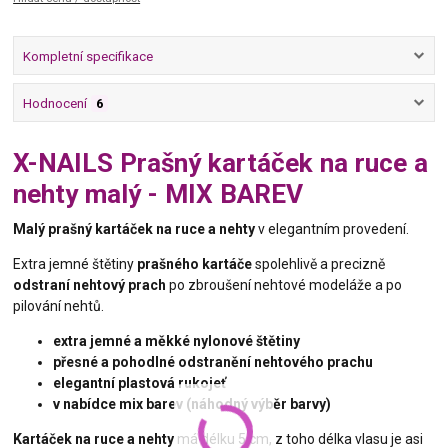
Kompletní specifikace
Hodnocení
6
X-NAILS Prašný kartáček na ruce a
nehty malý - MIX BAREV
Malý prašný kartáček na ruce a nehty
v elegantním provedení.
Extra jemné štětiny
prašného kartáče
spolehlivě a precizně
odstraní nehtový prach
po zbroušení nehtové modeláže a po
pilování nehtů.
extra jemné a měkké nylonové štětiny
přesné a pohodlné odstranění nehtového prachu
elegantní plastová rukojeť
v nabídce mix barev (náhodný výběr barvy)
Kartáček na ruce a nehty
má délku 5 cm, z toho délka vlasu je asi