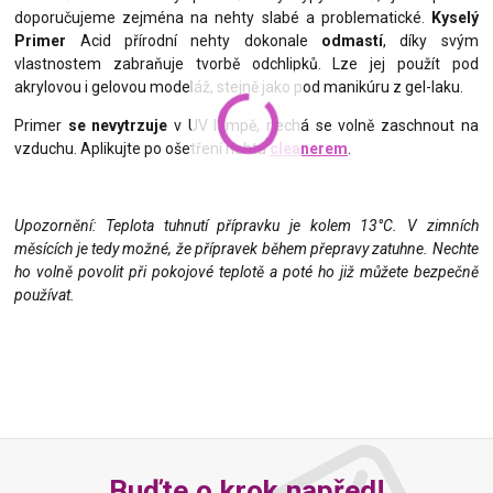
doporučujeme zejména na nehty slabé a problematické.
Kyselý
Primer
Acid přírodní nehty dokonale
odmastí
, díky svým
vlastnostem zabraňuje tvorbě odchlipků. Lze jej použít pod
akrylovou i gelovou modeláž, stejně jako pod manikúru z gel-laku.
Primer
se nevytrzuje
v UV lampě, nechá se volně zaschnout na
vzduchu. Aplikujte po ošetření nehtu
cleanerem
.
Upozornění: Teplota tuhnutí přípravku je kolem 13°C. V zimních
měsících je tedy možné, že přípravek během přepravy zatuhne. Nechte
ho volně povolit při pokojové teplotě a poté ho již můžete bezpečně
používat.
Buďte o krok napřed!