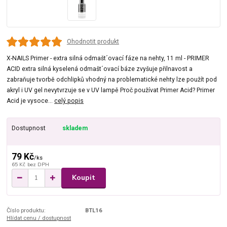
Ohodnotit produkt
X-NAILS Primer - extra silná odmašt´ovací fáze na nehty, 11 ml - PRIMER
ACID extra silná kyselená odmašt´ovací báze zvyšuje přilnavost a
zabraňuje tvorbě odchlipků vhodný na problematické nehty lze použít pod
akryl i UV gel nevytvrzuje se v UV lampě Proč používat Primer Acid? Primer
Acid je vysoce...
celý popis
Dostupnost
skladem
79 Kč
/
ks
65 Kč
bez DPH
Koupit
Číslo produktu:
BTL16
Hlídat cenu / dostupnost