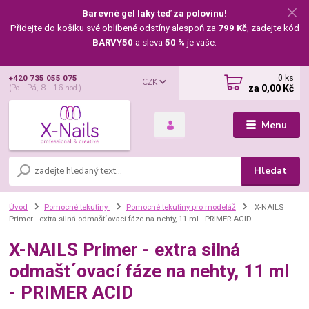
Barevné gel laky teď za polovinu!
Přidejte do košíku své oblíbené odstíny alespoň za
799 Kč
, zadejte kód
BARVY50
a sleva
50 %
je vaše.
0
ks
+420 735 055 075
CZK
za
0,00 Kč
(Po - Pá, 8 - 16 hod.)
Menu
Hledat
Úvod
Pomocné tekutiny
Pomocné tekutiny pro modeláž
X-NAILS
Primer - extra silná odmašt´ovací fáze na nehty, 11 ml - PRIMER ACID
X-NAILS Primer - extra silná
odmašt´ovací fáze na nehty, 11 ml
- PRIMER ACID