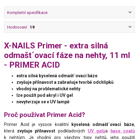
Kompletní specifikace
Hodnocení
19
X-NAILS Primer - extra silná
odmašt´ovací fáze na nehty, 11 ml
- PRIMER ACID
extra silná kyselená odmašt´ovací báze
zvyšuje přilnavost a zabraňuje tvorbě odchlipků
vhodný na problematické nehty
lze použít pod akryl i UV gel
nevytvrzuje se v UV lampě
Proč používat Primer Acid?
Primer Acid je vysoce kvalitní
kyselená odmašt´ovací báze
,
která
zvyšuje přilnavost
podkladových
UV gelů
a
base coatů
k nehtům. Je vhodný pro všechny typy nehtů, jeho použití