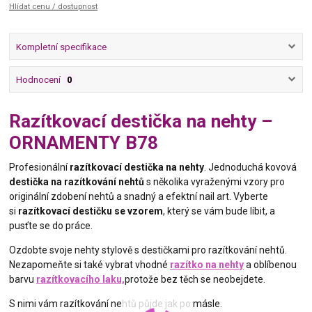
Hlídat cenu / dostupnost
Kompletní specifikace
Hodnocení
0
Razítkovací destička na nehty –
ORNAMENTY B78
Profesionální
razítkovací destička na nehty
. Jednoduchá kovová
destička na razítkování nehtů
s několika vyraženými vzory pro
originální zdobení nehtů a snadný a efektní nail art. Vyberte
si
razítkovací destičku se vzorem
, který se vám bude líbit, a
pusťte se do práce.
Ozdobte svoje nehty stylově s destičkami pro razítkování nehtů.
Nezapomeňte si také vybrat vhodné
razítko na nehty
a oblíbenou
barvu
razítkovacího laku,
protože bez těch se neobejdete.
S nimi vám razítkování nehtů půjde jak po másle.