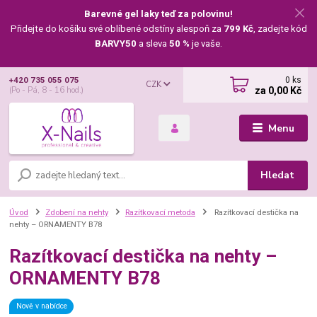
Barevné gel laky teď za polovinu!
Přidejte do košíku své oblíbené odstíny alespoň za
799 Kč
, zadejte kód
BARVY50
a sleva
50 %
je vaše.
0
ks
+420 735 055 075
CZK
za
0,00 Kč
(Po - Pá, 8 - 16 hod.)
Menu
Hledat
Úvod
Zdobení na nehty
Razítkovací metoda
Razítkovací destička na
nehty – ORNAMENTY B78
Razítkovací destička na nehty –
ORNAMENTY B78
Nově v nabídce