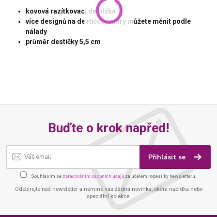
kovová razítkovací destička
více designů na destičce, vzory můžete měnit podle
nálady
průměr destičky 5,5 cm
Buďte o krok napřed!
Přihlásit se
Souhlasím se
zpracováním osobních údajů
za účelem rozesílky newsletteru.
Odebírejte náš newsletter a nemine vás žádná novinka, akční nabídka nebo
speciální kolekce.