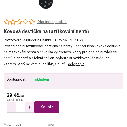
Ohodnotit produkt
Kovová destička na razítkování nehtů
Razítkovací destička na nehty – ORNAMENTY B78
Profesionální razítkovací destička na nehty. Jednoduchá kovová destička
na razítkování nehtů s několika vyraženými vzory pro originální zdobení
nehtů a snadný a efektní nail art. Vyberte si razítkovací destičku se
vzorem, který se vám bude líbit, a pusť...
celý popis
Dostupnost
skladem
39 Kč
/
ks
32 Kč
bez DPH
Koupit
Číslo produktu:
B78