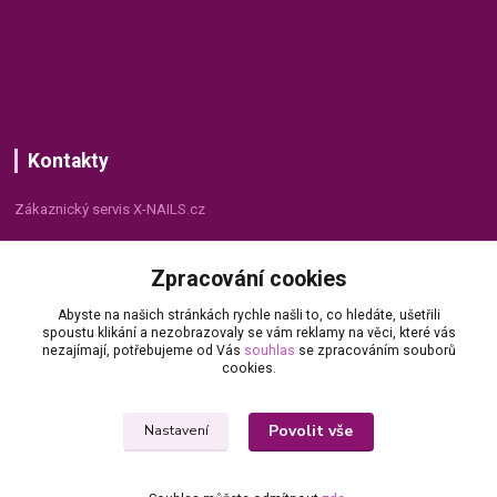
Kontakty
Zákaznický servis X-NAILS.cz
Dana Matušková
Zpracování cookies
+420 735 055 075
(Po - Pá, 8 - 16 hod.)
Abyste na našich stránkách rychle našli to, co hledáte, ušetřili
spoustu klikání a nezobrazovaly se vám reklamy na věci, které vás
info@x-nails.cz
nezajímají, potřebujeme od Vás
souhlas
se zpracováním souborů
cookies.
Povolit vše
Nastavení