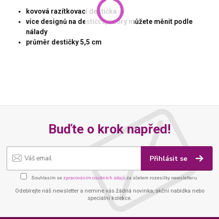
kovová razítkovací destička
více designů na destičce, vzory můžete měnit podle
nálady
průměr destičky 5,5 cm
Buďte o krok napřed!
Přihlásit se
Souhlasím se
zpracováním osobních údajů
za účelem rozesílky newsletteru.
Odebírejte náš newsletter a nemine vás žádná novinka, akční nabídka nebo
speciální kolekce.