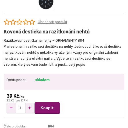
Ohodnotit produkt
Kovová destička na razítkování nehtů
Razítkovací destička na nehty – ORNAMENTY B84
Profesionální razítkovací destička na nehty. Jednoduchá kovová destička
na razítkování nehtů s několika vyraženými vzory pro originální zdobení
nehtů a snadný a efektní nail art. Vyberte si razítkovací destičku se
vzorem, který se vám bude líbit, a pusť...
celý popis
Dostupnost
skladem
39 Kč
/
ks
32 Kč
bez DPH
Koupit
Číslo produktu:
B84