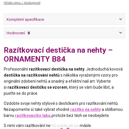
Hlídat cenu / dostupnost
Kompletní specifikace
Hodnocení
0
Razítkovací destička na nehty –
ORNAMENTY B84
Profesionální
razítkovací destička na nehty
. Jednoduchá kovová
destička na razítkování nehtů
s několika vyraženými vzory pro
originální zdobení nehtů a snadný a efektní nail art. Vyberte
si
razítkovací destičku se vzorem
, který se vám bude líbit, a
pusťte se do práce.
Ozdobte svoje nehty stylově s destičkami pro razítkování nehtů.
Nezapomeňte si také vybrat vhodné
razítko na nehty
a oblíbenou
barvu
razítkovacího laku,
protože bez těch se neobejdete.
S nimi vám razítkování nehtů půjde jak po másle.