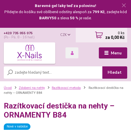
Barevné gel laky teď za polovinu!
Přidejte do košíku své oblíbené odstíny alespoň za
799 Kč
, zadejte kód
BARVY50
a sleva
50 %
je vaše.
0
ks
+420 735 055 075
CZK
za
0,00 Kč
(Po - Pá, 8 - 16 hod.)
Menu
Hledat
Úvod
Zdobení na nehty
Razítkovací metoda
Razítkovací destička na
nehty – ORNAMENTY B84
Razítkovací destička na nehty –
ORNAMENTY B84
Nově v nabídce