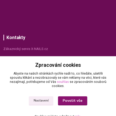
Kontakty
Zákaznický servis X-NAILS.cz
Dana Matušková
Zpracování cookies
+420 735 055 075
(Po - Pá, 8 - 16 hod.)
Abyste na našich stránkách rychle našli to, co hledáte, ušetřili
spoustu klikání a nezobrazovaly se vám reklamy na věci, které vás
info@x-nails.cz
nezajímají, potřebujeme od Vás
souhlas
se zpracováním souborů
cookies.
Povolit vše
Nastavení