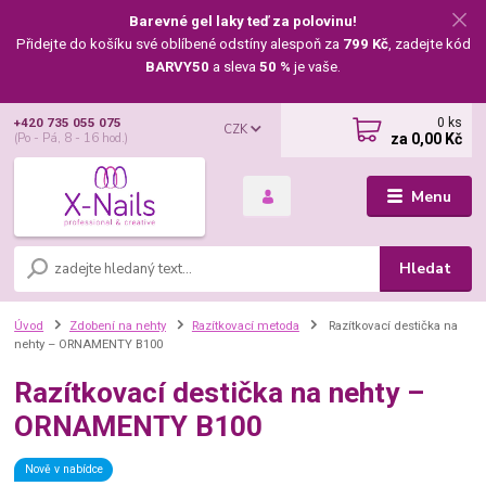
Barevné gel laky teď za polovinu!
Přidejte do košíku své oblíbené odstíny alespoň za
799 Kč
, zadejte kód
BARVY50
a sleva
50 %
je vaše.
0
ks
+420 735 055 075
CZK
za
0,00 Kč
(Po - Pá, 8 - 16 hod.)
Menu
Hledat
Úvod
Zdobení na nehty
Razítkovací metoda
Razítkovací destička na
nehty – ORNAMENTY B100
Razítkovací destička na nehty –
ORNAMENTY B100
Nově v nabídce