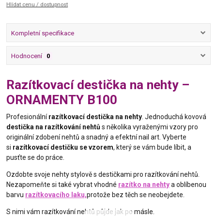
Hlídat cenu / dostupnost
Kompletní specifikace
Hodnocení
0
Razítkovací destička na nehty –
ORNAMENTY B100
Profesionální
razítkovací destička na nehty
. Jednoduchá kovová
destička na razítkování nehtů
s několika vyraženými vzory pro
originální zdobení nehtů a snadný a efektní nail art. Vyberte
si
razítkovací destičku se vzorem
, který se vám bude líbit, a
pusťte se do práce.
Ozdobte svoje nehty stylově s destičkami pro razítkování nehtů.
Nezapomeňte si také vybrat vhodné
razítko na nehty
a oblíbenou
barvu
razítkovacího laku,
protože bez těch se neobejdete.
S nimi vám razítkování nehtů půjde jak po másle.