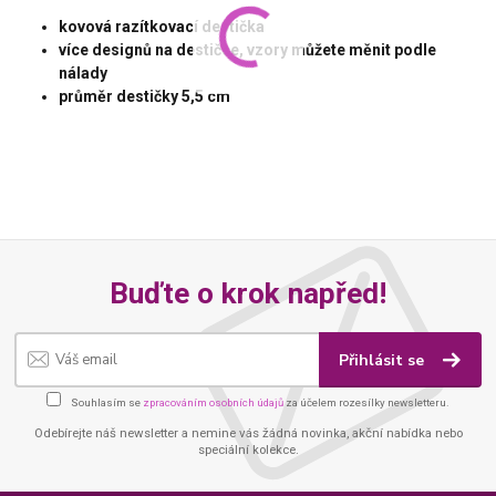
kovová razítkovací destička
více designů na destičce, vzory můžete měnit podle
nálady
průměr destičky 5,5 cm
Buďte o krok napřed!
Přihlásit se
Souhlasím se
zpracováním osobních údajů
za účelem rozesílky newsletteru.
Odebírejte náš newsletter a nemine vás žádná novinka, akční nabídka nebo
speciální kolekce.