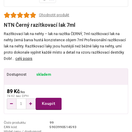
Ohodnotit produkt
NTN Černý razítkovací lak 7ml
Razítkovací lak na nehty – lak na razítka ČERNÝ, 7ml razítkovací lak na
nehty černá barva hustá konzistence objem 7ml Profesionální razítkovací
lak na nehty. Razítkovací laky jsou hustější než běžné laky na nehty, umí
proto dokonale vyplnit každé místo a detail na vzoru razítkovací destičky.
Dobř...
celý popis
Dostupnost
skladem
89 Kč
/
ks
74 Kč
bez DPH
Koupit
Číslo produktu:
99
EAN kód:
5903990514593
Hlídat cenu / dostupnost