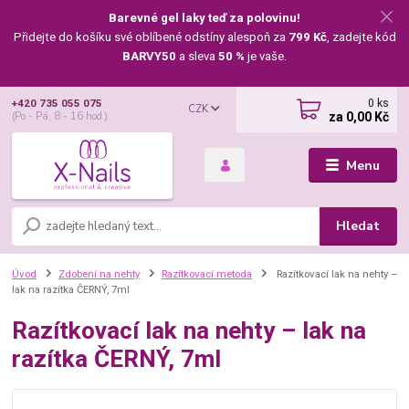
Barevné gel laky teď za polovinu!
Přidejte do košíku své oblíbené odstíny alespoň za
799 Kč
, zadejte kód
BARVY50
a sleva
50 %
je vaše.
0
ks
+420 735 055 075
CZK
za
0,00 Kč
(Po - Pá, 8 - 16 hod.)
Menu
Hledat
Úvod
Zdobení na nehty
Razítkovací metoda
Razítkovací lak na nehty –
lak na razítka ČERNÝ, 7ml
Razítkovací lak na nehty – lak na
razítka ČERNÝ, 7ml