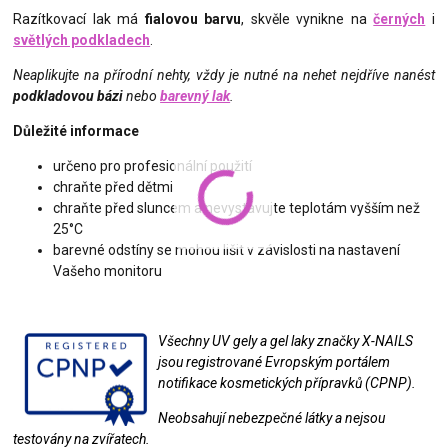
Razítkovací lak má
fialovou barvu
, skvěle vynikne na
černých
i
světlých podkladech
.
Neaplikujte na přírodní nehty, vždy je nutné na nehet nejdříve nanést
podkladovou bázi
nebo
barevný lak
.
Důležité informace
určeno pro profesionální použití
chraňte před dětmi
chraňte před sluncem a nevystavujte teplotám vyšším než
25°C
barevné odstíny se mohou lišit v závislosti na nastavení
Vašeho monitoru
Všechny UV gely a gel laky značky X-NAILS
jsou registrované Evropským portálem
notifikace kosmetických přípravků (CPNP).
Neobsahují nebezpečné látky a nejsou
testovány na zvířatech.