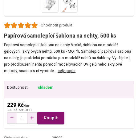
Ohodnotit produkt
Papírová samolepící šablona na nehty, 500 ks
Papírová samolepící šablona na nehty široká, šablona na modeláž
gelových i akrylových nehtů, 500 ks - MOTÝL Samolepící papírová šablona
na nehty, je praktická pomůcka pro modeláž nehtů na šablony. Využijete ji
pro prodloužení nehtů pomocí modelovacích UV gelů nebo akrylové
metody, snadno s ní vymode...
celý popis
Dostupnost
skladem
229 Kč
/
ks
189 Kč
bez DPH
Koupit
Číslo produktu:
28092