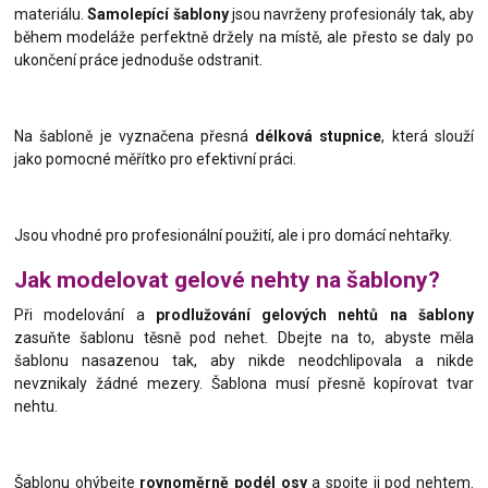
materiálu.
Samolepící šablony
jsou navrženy profesionály tak, aby
během modeláže perfektně držely na místě, ale přesto se daly po
ukončení práce jednoduše odstranit.
Na šabloně je vyznačena přesná
délková stupnice
, která slouží
jako pomocné měřítko pro efektivní práci.
Jsou vhodné pro profesionální použití, ale i pro domácí nehtařky.
Jak modelovat gelové nehty na šablony?
Při modelování a
prodlužování gelových nehtů na šablony
zasuňte šablonu těsně pod nehet. Dbejte na to, abyste měla
šablonu nasazenou tak, aby nikde neodchlipovala a nikde
nevznikaly žádné mezery. Šablona musí přesně kopírovat tvar
nehtu.
Šablonu ohýbejte
rovnoměrně podél osy
a spojte ji pod nehtem.