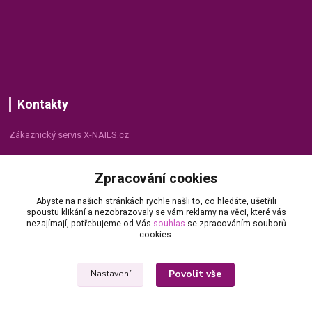
Kontakty
Zákaznický servis X-NAILS.cz
Dana Matušková
Zpracování cookies
+420 735 055 075
(Po - Pá, 8 - 16 hod.)
Abyste na našich stránkách rychle našli to, co hledáte, ušetřili
spoustu klikání a nezobrazovaly se vám reklamy na věci, které vás
info@x-nails.cz
nezajímají, potřebujeme od Vás
souhlas
se zpracováním souborů
cookies.
Povolit vše
Nastavení