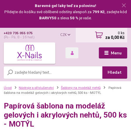
Barevné gel laky teď za polovinu!
Přidejte do košíku své oblíbené odstíny alespoň za
799 Kč
, zadejte kód
BARVY50
a sleva
50 %
je vaše.
0
ks
+420 735 055 075
CZK
za
0,00 Kč
(Po - Pá, 8 - 16 hod.)
Menu
Hledat
Úvod
Nástroje a příslušenství
Šablony na modeláž nehtů
Papírová
šablona na modeláž gelových i akrylových nehtů, 500 ks - MOTÝL
Papírová šablona na modeláž
gelových i akrylových nehtů, 500 ks
- MOTÝL