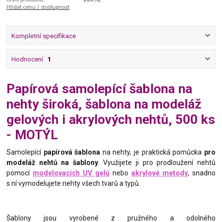
Hlídat cenu / dostupnost
Kompletní specifikace
Hodnocení
1
Papírová samolepící šablona na
nehty široká, šablona na modeláž
gelových i akrylových nehtů, 500 ks
- MOTÝL
Samolepící
papírová šablona
na nehty, je praktická pomůcka
pro
modeláž nehtů na šablony
. Využijete ji pro prodloužení nehtů
pomocí
modelovacích UV gelů
nebo
akrylové metody
, snadno
s ní vymodelujete nehty všech tvarů a typů.
Šablony jsou vyrobené z pružného a odolného