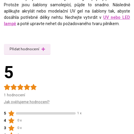
Protože jsou šablony samolepící, půjde to snadno. Následně
aplikujte akrylát nebo modelační UV gel na šablony tak, abyste
dosáhla potřebné délky nehtu. Nechejte vytvrdit v
UV nebo LED
lampě
a poté upravte nehet do požadovaného tvaru pilníkem.
Přidat hodnocení
5
1 hodnocení
Jak ověřujeme hodnocení?
5
1 x
4
0 x
3
0 x