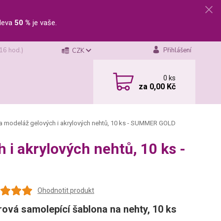
leva
50 %
je vaše.
 16 hod.)
Přihlášení
CZK
0
ks
za
0,00 Kč
a modeláž gelových i akrylových nehtů, 10 ks - SUMMER GOLD
 i akrylových nehtů, 10 ks -
Ohodnotit produkt
rová samolepící šablona na nehty, 10 ks