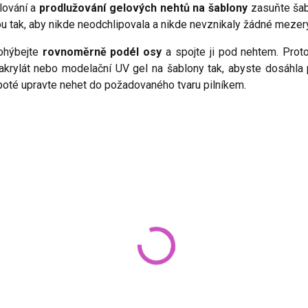
lování a
prodlužování gelových nehtů na šablony
zasuňte šab
 tak, aby nikde neodchlipovala a nikde nevznikaly žádné mezery
ohýbejte
rovnoměrně podél osy
a spojte ji pod nehtem. Prot
 akrylát nebo modelační UV gel na šablony tak, abyste dosáhla 
poté upravte nehet do požadovaného tvaru pilníkem.