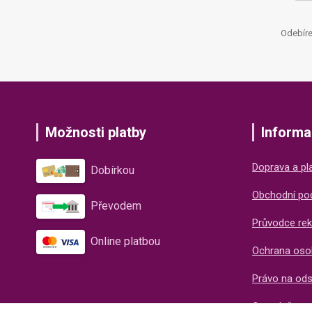
Odebíre
Možnosti platby
Informa
Doprava a pl
Dobírkou
Obchodní po
Převodem
Průvodce rek
Online platbou
Ochrana oso
Právo na od
O společnos