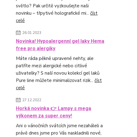
světlo? Pak určitě vyzkoušejte naši
novinku – třpytivé holografické mi...
číst
celé
26.01.2023
Novinka! Hypoalergenní gel laky Hema
free pro alergiky
Máte ráda pěkně upravené nehty, ale
patříte mezi alergické nebo citlivé
uživatelky? S naší novou kolekcí gel laků
Pure line můžete minimalizovat rizik...
číst
celé
27.12.2022
Horká novinka 👉 Lampy s mega
výkonem za super ceny!
Ani o vánočních svátcích jsme nezaháleli a
právě dnes jsme pro Vás naskladnili nové,