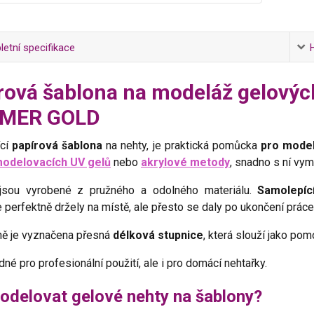
etní specifikace
rová šablona na modeláž gelových
MER GOLD
ící
papírová šablona
na nehty, je praktická pomůcka
pro model
odelovacích UV gelů
nebo
akrylové metody
, snadno s ní vym
jsou vyrobené z pružného a odolného materiálu.
Samolepíc
perfektně držely na místě, ale přesto se daly po ukončení práce
ně je vyznačena přesná
délková stupnice
, která slouží jako pom
né pro profesionální použití, ale i pro domácí nehtařky.
odelovat gelové nehty na šablony?