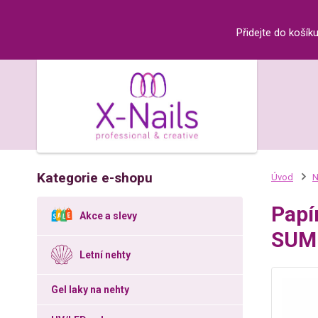
Přidejte do košík
Kategorie e-shopu
Úvod
N
Papí
Akce a slevy
SUM
Letní nehty
Gel laky na nehty