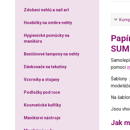
Zdobení nehtů a nail art
Kompl
Houbičky na ombre nehty
Papí
Hygienické pomůcky na
manikúru
SUM
Buničinové tampony na nehty
Samolep
pomocí
m
Dávkovače na tekutiny
Šablony 
Vzorníky a stojany
modeláže 
Podložky pod ruce
Na šablo
Kosmetické kufříky
Jsou vhod
Manikúrní nástroje
Jak m