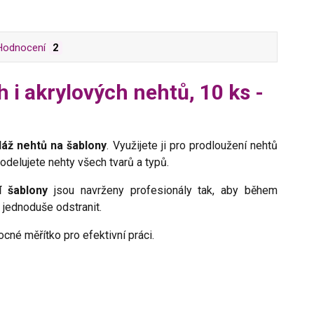
Hodnocení
2
 i akrylových nehtů, 10 ks -
áž nehtů na šablony
. Využijete ji pro prodloužení nehtů
odelujete nehty všech tvarů a typů.
í šablony
jsou navrženy profesionály tak, aby během
 jednoduše odstranit.
ocné měřítko pro efektivní práci.