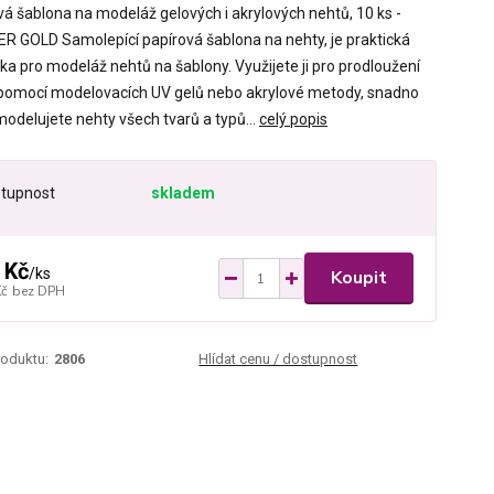
vá šablona na modeláž gelových i akrylových nehtů, 10 ks -
 GOLD Samolepící papírová šablona na nehty, je praktická
a pro modeláž nehtů na šablony. Využijete ji pro prodloužení
pomocí modelovacích UV gelů nebo akrylové metody, snadno
modelujete nehty všech tvarů a typů...
celý popis
tupnost
skladem
 Kč
/
ks
Koupit
Kč
bez DPH
roduktu:
2806
Hlídat cenu / dostupnost