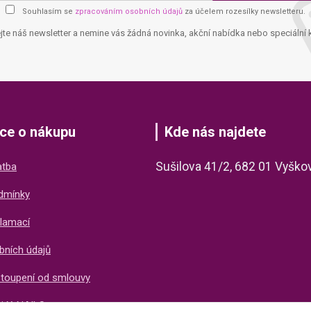
Souhlasím se
zpracováním osobních údajů
za účelem rozesílky newsletteru.
jte náš newsletter a nemine vás žádná novinka, akční nabídka nebo speciální 
ce o nákupu
Kde nás najdete
Sušilova 41/2, 682 01 Vyško
atba
dmínky
lamací
bních údajů
stoupení od smlouvy
ti X-NAILS