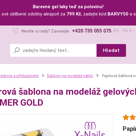
Barevné gel laky teď za polovinu!
u své oblíbené odstíny alespoň za
799 Kč
, zadejte kód
BARVY50
a s
+420 735 055 075
Nevíte si rady? Zavolejte.
(Po - Pá, 8 -
Hledat
ástroje a příslušenství
Šablony na modeláž nehtů
Papírová šablona n
rová šablona na modeláž gelových
MER GOLD
Papí