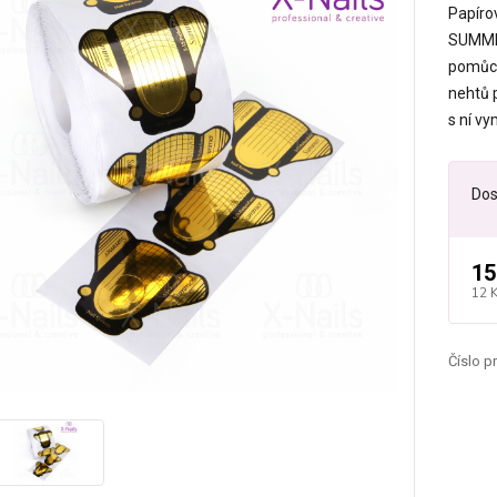
Papíro
SUMMER
pomůck
nehtů 
s ní vy
Dos
15
12 
Číslo p