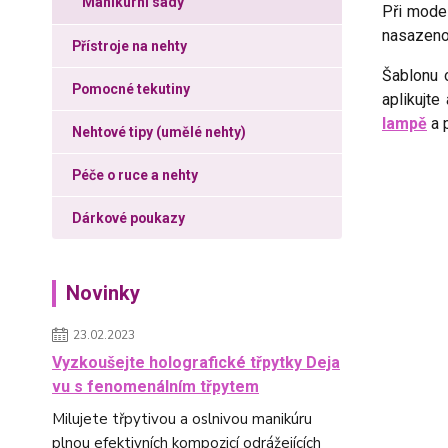
Manikúrní sady
Při mode
nasazenou
Přístroje na nehty
Šablonu 
Pomocné tekutiny
aplikujte
lampě
a 
Nehtové tipy (umělé nehty)
Péče o ruce a nehty
Dárkové poukazy
Novinky
23.02.2023
Vyzkoušejte holografické třpytky Deja
vu s fenomenálním třpytem
Milujete třpytivou a oslnivou manikúru
plnou efektivních kompozicí odrážejících