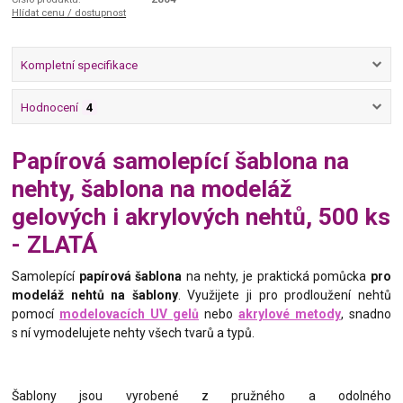
Hlídat cenu / dostupnost
Kompletní specifikace
Hodnocení
4
Papírová samolepící šablona na
nehty, šablona na modeláž
gelových i akrylových nehtů, 500 ks
- ZLATÁ
Samolepící
papírová šablona
na nehty, je praktická pomůcka
pro
modeláž nehtů na šablony
. Využijete ji pro prodloužení nehtů
pomocí
modelovacích UV gelů
nebo
akrylové metody
, snadno
s ní vymodelujete nehty všech tvarů a typů.
Šablony jsou vyrobené z pružného a odolného