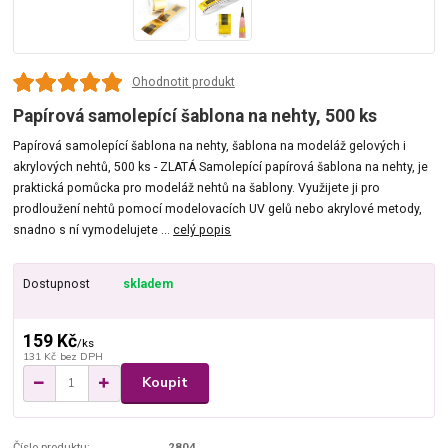
Ohodnotit produkt
Papírová samolepící šablona na nehty, 500 ks
Papírová samolepící šablona na nehty, šablona na modeláž gelových i
akrylových nehtů, 500 ks - ZLATÁ Samolepící papírová šablona na nehty, je
praktická pomůcka pro modeláž nehtů na šablony. Využijete ji pro
prodloužení nehtů pomocí modelovacích UV gelů nebo akrylové metody,
snadno s ní vymodelujete ...
celý popis
Dostupnost
skladem
159 Kč
/
ks
131 Kč
bez DPH
Koupit
Číslo produktu:
2804