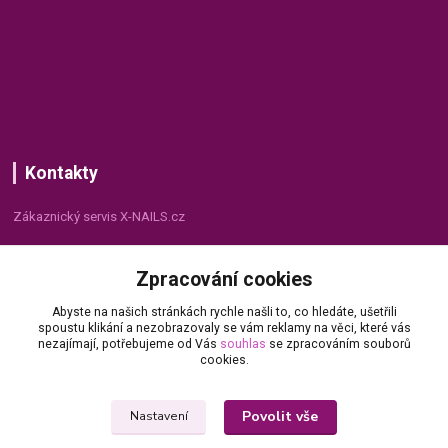
Kontakty
Zákaznický servis X-NAILS.cz
Dana Matušková
Zpracování cookies
+420 735 055 075
(Po - Pá, 8 - 16 hod.)
Abyste na našich stránkách rychle našli to, co hledáte, ušetřili
spoustu klikání a nezobrazovaly se vám reklamy na věci, které vás
info@x-nails.cz
nezajímají, potřebujeme od Vás
souhlas
se zpracováním souborů
cookies.
Povolit vše
Nastavení