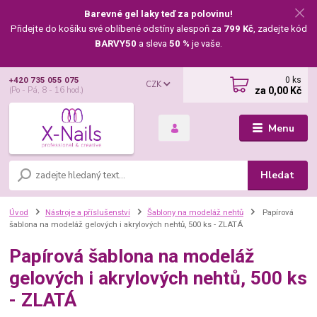
Barevné gel laky teď za polovinu!
Přidejte do košíku své oblíbené odstíny alespoň za
799 Kč
, zadejte kód
BARVY50
a sleva
50 %
je vaše.
0
ks
+420 735 055 075
CZK
za
0,00 Kč
(Po - Pá, 8 - 16 hod.)
Menu
Hledat
Úvod
Nástroje a příslušenství
Šablony na modeláž nehtů
Papírová
šablona na modeláž gelových i akrylových nehtů, 500 ks - ZLATÁ
Papírová šablona na modeláž
gelových i akrylových nehtů, 500 ks
- ZLATÁ