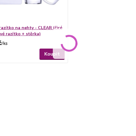
razítko na nehty - CLEAR (čiré
vé razítko + stěrka)
č
/
ks
Koupit