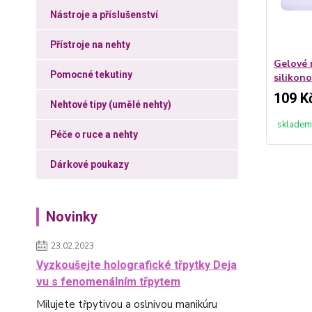
Nástroje a příslušenství
Přístroje na nehty
Gelové 
Pomocné tekutiny
silikono
109 K
Nehtové tipy (umělé nehty)
skladem
Péče o ruce a nehty
Dárkové poukazy
Novinky
23.02.2023
Vyzkoušejte holografické třpytky Deja
vu s fenomenálním třpytem
Milujete třpytivou a oslnivou manikúru