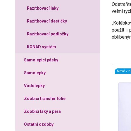
Odstraňte
Razítkovací laky
velmi ryc
Razítkovací destičky
„Kolébko
použít i
Razítkovací podložky
oblíben
KONAD systém
Samolepicí pásky
Nově v n
Samolepky
Vodolepky
Zdobicí transfer fólie
Zdobicí laky a pera
Ostatní ozdoby