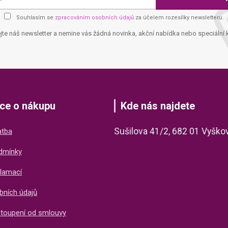
Souhlasím se
zpracováním osobních údajů
za účelem rozesílky newsletteru.
jte náš newsletter a nemine vás žádná novinka, akční nabídka nebo speciální 
ce o nákupu
Kde nás najdete
Sušilova 41/2, 682 01 Vyško
atba
dmínky
lamací
bních údajů
stoupení od smlouvy