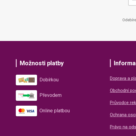
Odebíre
Možnosti platby
Informa
Doprava a pl
Dobírkou
Obchodní po
Převodem
Průvodce rek
Online platbou
Ochrana oso
Právo na od