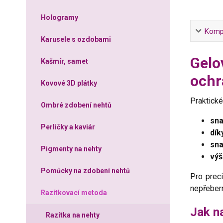
Hologramy
Kompl
Karusele s ozdobami
Gelo
Kašmír, samet
ochr
Kovové 3D plátky
Praktick
Ombré zdobení nehtů
sna
Perličky a kaviár
dík
sna
Pigmenty na nehty
výš
Pomůcky na zdobení nehtů
Pro prec
nepřeber
Razítkovací metoda
Jak n
Razítka na nehty