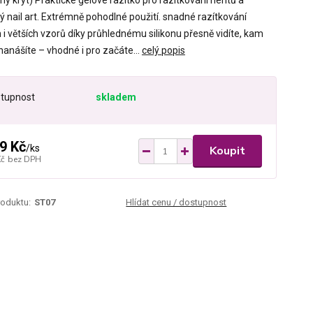
ý kryt) Praktické gelové razítko pro razítkování nehtů a
ý nail art. Extrémně pohodlné použití. snadné razítkování
i větších vzorů díky průhlednému silikonu přesně vidíte, kam
nanášíte – vhodné i pro začáte...
celý popis
tupnost
skladem
9 Kč
/
ks
Koupit
Kč
bez DPH
roduktu:
ST07
Hlídat cenu / dostupnost