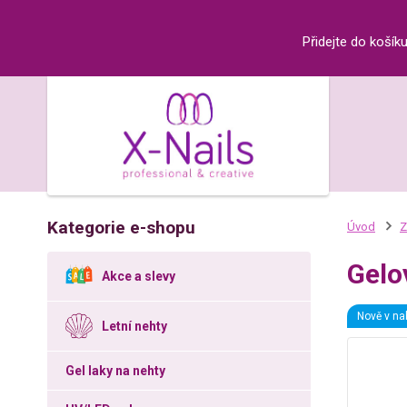
Přidejte do košík
Kategorie e-shopu
Úvod
Z
Gelov
Akce a slevy
Nově v na
Letní nehty
Gel laky na nehty