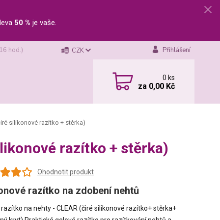
leva
50 %
je vaše.
 16 hod.)
Přihlášení
CZK
0
ks
za
0,00 Kč
iré silikonové razítko + stěrka)
ilikonové razítko + stěrka)
Ohodnotit produkt
konové razítko na zdobení nehtů
razítko na nehty - CLEAR (čiré silikonové razítko+ stěrka+