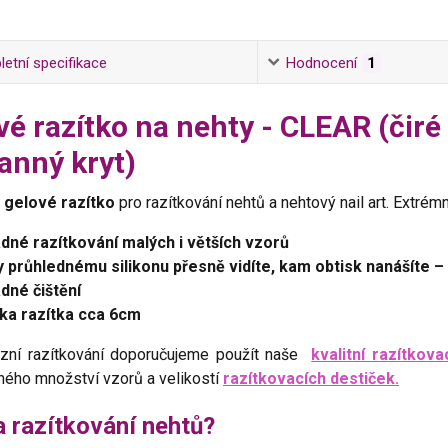
etní specifikace
Hodnocení
1
vé razítko na nehty - CLEAR (čiré 
anný kryt)
é
gelové razítko
pro razítkování nehtů a nehtový nail art. Extrém
dné razítkování malých i větších vzorů
y průhlednému silikonu přesně vidíte, kam obtisk nanášíte –
dné čištění
ka razítka cca 6cm
izní razítkování doporučujeme použít naše
kvalitní razítkova
ného množství vzorů a velikostí
razítkovacích destiček.
a razítkování nehtů?