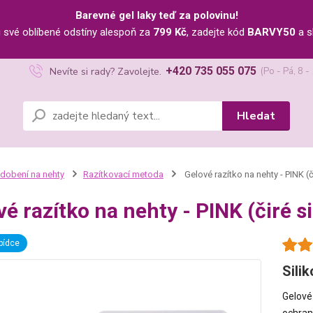
Barevné gel laky teď za polovinu!
u své oblíbené odstíny alespoň za
799 Kč
, zadejte kód
BARVY50
a s
+420 735 055 075
Nevíte si rady? Zavolejte.
(Po - Pá, 8 -
Hledat
dobení na nehty
Razítkovací metoda
Gelové razítko na nehty - PINK (č
é razítko na nehty - PINK (čiré s
bídce
Sili
Gelové 