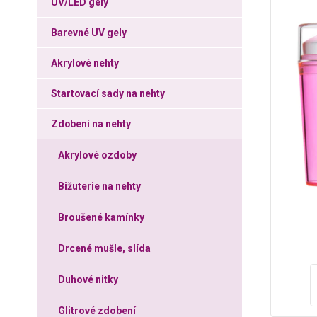
UV/LED gely
Barevné UV gely
Akrylové nehty
Startovací sady na nehty
Zdobení na nehty
Akrylové ozdoby
Bižuterie na nehty
Broušené kamínky
Drcené mušle, slída
Duhové nitky
Glitrové zdobení