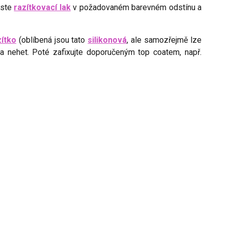
este
razítkovací lak
v požadovaném barevném odstínu a
zítko
(oblíbená jsou tato
silikonová
, ale samozřejmě lze
na nehet. Poté zafixujte doporučeným top coatem, např.