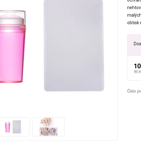
ochrann
nehtov
malých 
obtisk 
Dos
10
90 
Číslo p