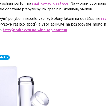
 ochrannou fólii na
razítkovací destičce
. Na vybraný vzor nan
hle odstraňte přebytečný lak speciální škrabkou/stěrkou.
vým“ pohybem naberte vzor vytvořený lakem na destičce na
ra
 pryžové razítko apod.) a vzor aplikujte na požadované místo 
ým
bezvýpotkovým no wipe top coatem
.
abídce