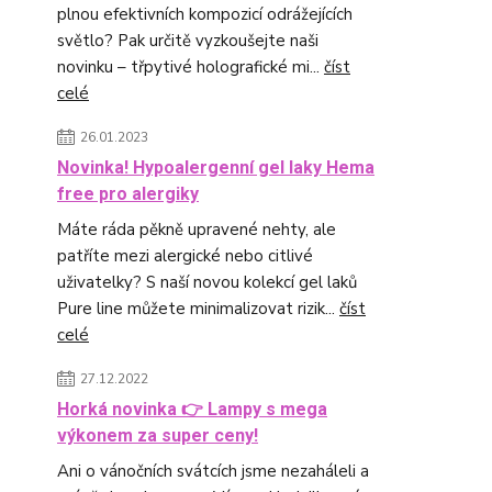
plnou efektivních kompozicí odrážejících
světlo? Pak určitě vyzkoušejte naši
novinku – třpytivé holografické mi...
číst
celé
26.01.2023
Novinka! Hypoalergenní gel laky Hema
free pro alergiky
Máte ráda pěkně upravené nehty, ale
patříte mezi alergické nebo citlivé
uživatelky? S naší novou kolekcí gel laků
Pure line můžete minimalizovat rizik...
číst
celé
27.12.2022
Horká novinka 👉 Lampy s mega
výkonem za super ceny!
Ani o vánočních svátcích jsme nezaháleli a