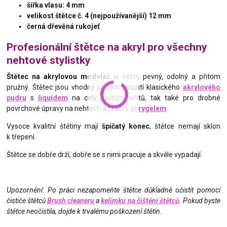
šířka vlasu: 4 mm
velikost štětce č. 4 (nejpoužívanější) 12 mm
černá dřevěná rukojeť
Profesionální štětce na akryl pro všechny
nehtové stylistky
Štětec na akrylovou modeláž
je velmi pevný, odolný a přitom
pružný. Štětec jsou vhodný jak pro použití klasického
akrylového
pudru
s
liquidem
na celý povrch nehtů, tak také pro drobné
povrchové úpravy na nehtech a práci s
akrygelem
.
Vysoce kvalitní štětiny mají
špičatý konec
, štětce nemají sklon
k třepení.
Štětce se dobře drží, dobře se s nimi pracuje a skvěle vypadají.
Upozornění: Po práci nezapomeňte štětce důkladně očistit pomocí
čističe štětců
Brush cleaneru
a
kelímku na čištění štětců
. Pokud byste
štětce neočistila, dojde k trvalému poškození štětin.