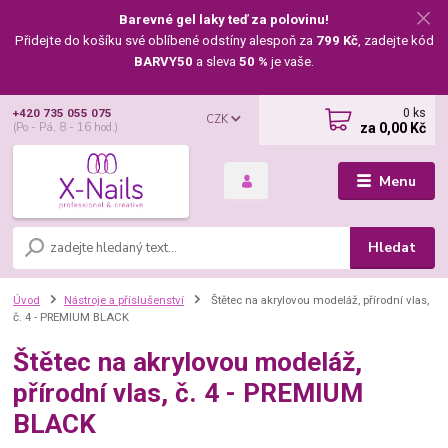
Barevné gel laky teď za polovinu!
Přidejte do košíku své oblíbené odstíny alespoň za
799 Kč
, zadejte kód
BARVY50
a sleva
50 %
je vaše.
0
ks
+420 735 055 075
CZK
za
0,00 Kč
(Po - Pá, 8 - 16 hod.)
Menu
Hledat
Úvod
Nástroje a příslušenství
Štětec na akrylovou modeláž, přírodní vlas,
č. 4 - PREMIUM BLACK
Štětec na akrylovou modeláž,
přírodní vlas, č. 4 - PREMIUM
BLACK