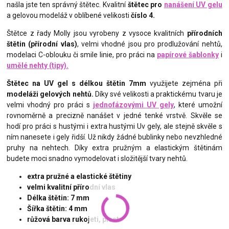
našla jste ten správný štětec. Kvalitní
štětec pro
nanášení UV gelu
a gelovou modeláž v oblíbené velikosti
číslo 4.
Štětce z řady Molly jsou vyrobeny z vysoce kvalitních
přírodních
štětin (přírodní vlas)
, velmi vhodné jsou pro prodlužování nehtů,
modelaci C-oblouku či smile linie, pro práci na
papírové šablonky
i
umělé nehty (tipy).
Štětec na UV gel s délkou štětin 7mm
využijete zejména při
modeláži gelových nehtů.
Díky své velikosti a praktickému tvaru je
velmi vhodný pro práci s
jednofázovými UV gely
, které umožní
rovnoměrně a precizně nanášet v jedné tenké vrstvě. Skvěle se
hodí pro práci s hustými i extra hustými Uv gely, ale stejně skvěle s
ním nanesete i gely řidší. Už nikdy žádné bublinky nebo nevzhledné
pruhy na nehtech. Díky extra pružným a elastickým štětinám
budete moci snadno vymodelovat i složitější tvary nehtů.
extra pružné a elastické štětiny
velmi kvalitní přírodní vlas
Délka štětin: 7 mm
Šířka štětin: 4 mm
růžová barva rukojeti, plast