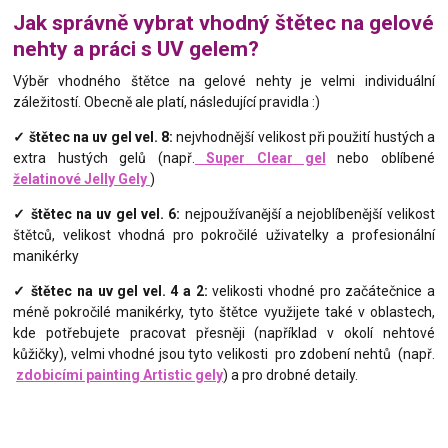
Jak správně vybrat vhodný štětec na gelové
nehty a práci s UV gelem?
Výběr vhodného štětce na gelové nehty je velmi individuální
záležitostí. Obecně ale platí, následující pravidla :)
✓ štětec na
uv
gel vel. 8:
nejvhodnější velikost při použití hustých a
extra hustých gelů (např.
Super Clear gel
nebo oblíbené
želatinové Jelly Gely
)
✓
štětec na
uv
gel vel. 6:
nejpoužívanější a nejoblíbenější velikost
štětců, velikost vhodná pro pokročilé uživatelky a profesionální
manikérky
✓ štětec na
uv
gel vel. 4 a 2:
velikosti vhodné pro začátečnice a
méně pokročilé manikérky, tyto štětce využijete také v oblastech,
kde potřebujete pracovat přesněji (například v okolí nehtové
kůžičky), velmi vhodné jsou tyto velikosti pro zdobení nehtů
(např.
zdobicími painting Artistic gely
) a pro drobné detaily.