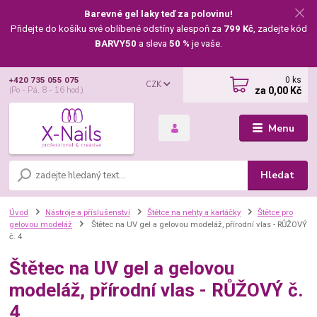
Barevné gel laky teď za polovinu!
Přidejte do košíku své oblíbené odstíny alespoň za
799 Kč
, zadejte kód
BARVY50
a sleva
50 %
je vaše.
0
ks
+420 735 055 075
CZK
za
0,00 Kč
(Po - Pá, 8 - 16 hod.)
Menu
Hledat
Úvod
Nástroje a příslušenství
Štětce na nehty a kartáčky
Štětce pro
gelovou modeláž
Štětec na UV gel a gelovou modeláž, přírodní vlas - RŮŽOVÝ
č. 4
Štětec na UV gel a gelovou
modeláž, přírodní vlas - RŮŽOVÝ č.
4