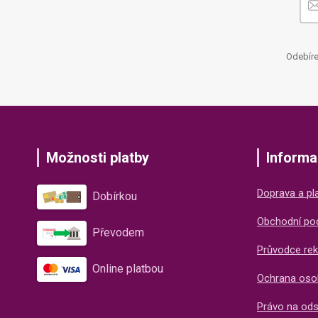
Odebíre
Možnosti platby
Informa
Doprava a pl
Dobírkou
Obchodní po
Převodem
Průvodce rek
Online platbou
Ochrana oso
Právo na od