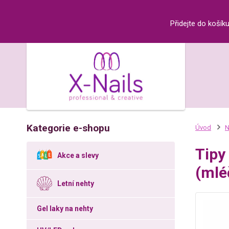
Přidejte do košík
Kategorie e-shopu
Úvod
N
Tipy
Akce a slevy
(mlé
Letní nehty
Gel laky na nehty