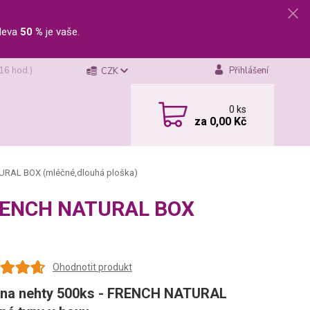
leva
50 %
je vaše.
 16 hod.)
Přihlášení
CZK
0
ks
za
0,00 Kč
TURAL BOX (mléčné,dlouhá ploška)
 FRENCH NATURAL BOX
Ohodnotit produkt
 na nehty 500ks - FRENCH NATURAL