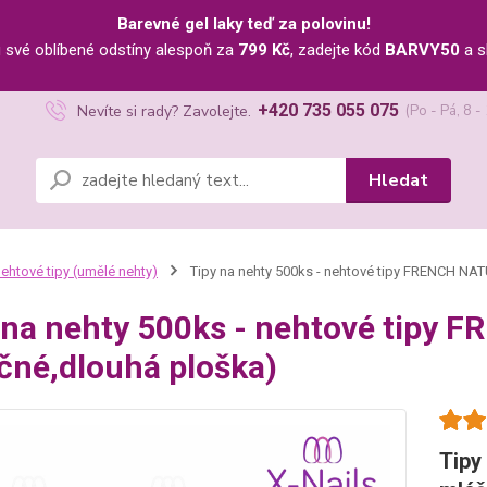
Barevné gel laky teď za polovinu!
u své oblíbené odstíny alespoň za
799 Kč
, zadejte kód
BARVY50
a s
+420 735 055 075
Nevíte si rady? Zavolejte.
(Po - Pá, 8 -
Hledat
ehtové tipy (umělé nehty)
Tipy na nehty 500ks - nehtové tipy FRENCH NA
 na nehty 500ks - nehtové tipy
čné,dlouhá ploška)
Tipy