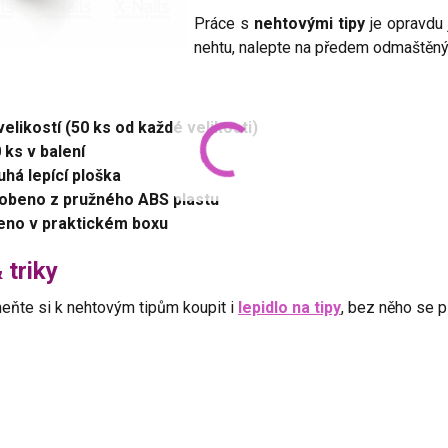
Práce s
nehtovými tipy
je opravdu 
nehtu, nalepte na předem odmaštěný
velikostí (50 ks od každé velikosti)
 ks v balení
uhá lepící ploška
obeno z pružného ABS plastu
eno v praktickém boxu
 triky
ňte si k nehtovým tipům koupit i
lepidlo na tipy
, bez něho se p