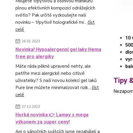
Milujete třpytivou a oslnivou manikúru
plnou efektivních kompozicí odrážejících
světlo? Pak určitě vyzkoušejte naši
novinku – třpytivé holografické mi...
číst
celé
10 
26.01.2023
500
Novinka! Hypoalergenní gel laky Hema
dlo
free pro alergiky
vyr
Máte ráda pěkně upravené nehty, ale
bal
patříte mezi alergické nebo citlivé
Tipy &
uživatelky? S naší novou kolekcí gel laků
Pure line můžete minimalizovat rizik...
číst
Nezapome
celé
27.12.2022
Horká novinka 👉 Lampy s mega
výkonem za super ceny!
Ani o vánočních svátcích jsme nezaháleli a