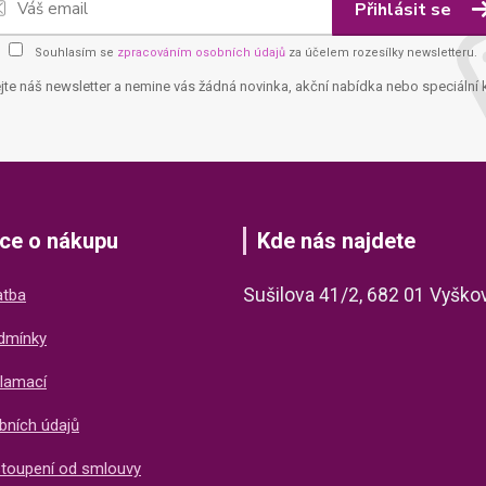
Přihlásit se
Souhlasím se
zpracováním osobních údajů
za účelem rozesílky newsletteru.
jte náš newsletter a nemine vás žádná novinka, akční nabídka nebo speciální 
ce o nákupu
Kde nás najdete
Sušilova 41/2, 682 01 Vyško
atba
dmínky
lamací
bních údajů
stoupení od smlouvy