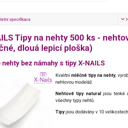
etní specifikace
ILS Tipy na nehty 500 ks - neh
čné, dlouá lepicí ploška)
 nehty bez námahy s tipy X-NAILS
Kvalitní
mléčné tipy na nehty
, vyro
nehtovou modeláž.
Nehtové tipy natural
jsou tenké 
všechny typy nehtů.
Tipy
jsou dodávány v 10 velikostech