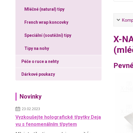
Mléčné (natural) tipy
Kompl
French wrap koncovky
Speciální (soutěžní) tipy
X-NA
(mlé
Tipy na nohy
Péče o ruce a nehty
Pevné
Dárkové poukazy
Novinky
23.02.2023
Vyzkoušejte holografické třpytky Deja
vu s fenomenálním třpytem