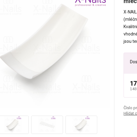
mléč
X-NAIL
(mléčn
Kvalit
vhodné
jsou te
Dos
17
148
Číslo p
Hlídat 