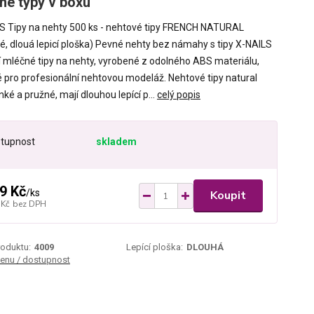
né typy v boxu
S Tipy na nehty 500 ks - nehtové tipy FRENCH NATURAL
é, dlouá lepicí ploška) Pevné nehty bez námahy s tipy X-NAILS
ní mléčné tipy na nehty, vyrobené z odolného ABS materiálu,
 pro profesionální nehtovou modeláž. Nehtové tipy natural
nké a pružné, mají dlouhou lepící p...
celý popis
tupnost
skladem
9 Kč
/
ks
Koupit
 Kč
bez DPH
roduktu:
4009
Lepící ploška:
DLOUHÁ
cenu / dostupnost