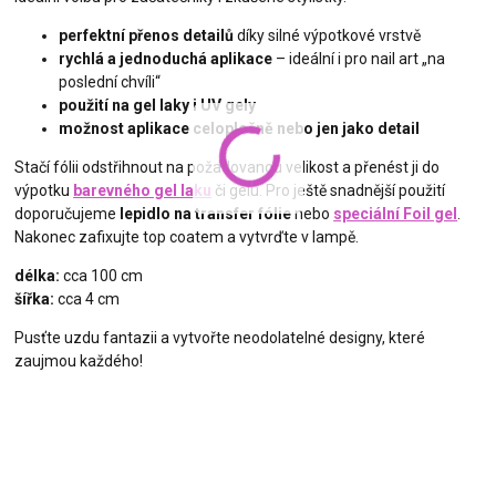
perfektní přenos detailů
díky silné výpotkové vrstvě
rychlá a jednoduchá aplikace
– ideální i pro nail art „na
poslední chvíli“
použití na gel laky i UV gely
možnost aplikace celoplošně nebo jen jako detail
Stačí fólii odstřihnout na požadovanou velikost a přenést ji do
výpotku
barevného gel laku
či gelu. Pro ještě snadnější použití
doporučujeme
lepidlo na transfer fólie
nebo
speciální Foil gel
.
Nakonec zafixujte top coatem a vytvrďte v lampě.
délka:
cca 100 cm
šířka:
cca 4 cm
Pusťte uzdu fantazii a vytvořte neodolatelné designy, které
zaujmou každého!