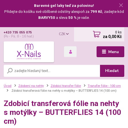
Barevné gel laky teď za polovinu!
Přidejte do košíku své oblíbené odstíny alespoň za
799 Kč
, zadejte kód
BARVY50
a sleva
50 %
je vaše.
0
ks
+420 735 055 075
CZK
za
0,00 Kč
(Po - Pá, 8 - 16 hod.)
Menu
Hledat
Úvod
Zdobení na nehty
Zdobicí transfer fólie
Transfer fólie - 100 cm
Zdobicí transferová fólie na nehty s motýlky – BUTTERFLIES 14 (100 cm)
Zdobicí transferová fólie na nehty
s motýlky – BUTTERFLIES 14 (100
cm)