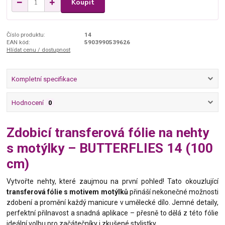
Koupit
Číslo produktu:
14
EAN kód:
5903990539626
Hlídat cenu / dostupnost
Kompletní specifikace
Hodnocení
0
Zdobicí transferová fólie na nehty
s motýlky – BUTTERFLIES 14 (100
cm)
Vytvořte nehty, které zaujmou na první pohled! Tato okouzlující
transferová fólie s motivem motýlků
přináší nekonečné možnosti
zdobení a promění každý manicure v umělecké dílo. Jemné detaily,
perfektní přilnavost a snadná aplikace – přesně to dělá z této fólie
ideální volbu pro začátečníky i zkušené stylistky.