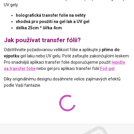
UV gely.
holografická transfer folie na nehty
vhodná pro použití na gel lak a UV gel
délka 25cm * šířka 4cm
Jak používat transfer fólii?
Odstřihněte požadovanou vellikost fólie a aplikujte ji
přímo do
výpotku
gel laku nebo UV gelu. Poté zafixujte zakončujícím leskem.
Pro snadnější aplikaci transfer folie doporučujeme použít
lepidlo
na transfer folie
nebo gel pro aplikaci transfer folií
Foil gel
.
Díky originálnímu designu dosáhnete velice zajímavých efektů
podle Vaší fantazie.