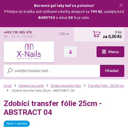
Barevné gel laky teď za polovinu!
Přidejte do košíku své oblíbené odstíny alespoň za
799 Kč
, zadejte kód
BARVY50
a sleva
50 %
je vaše.
0
ks
+420 735 055 075
CZK
za
0,00 Kč
(Po - Pá, 8 - 16 hod.)
Menu
Hledat
Úvod
Zdobení na nehty
Zdobicí transfer fólie
Transfer fólie - 25/30 cm
Zdobící transfer fólie 25cm - ABSTRACT 04
Zdobící transfer fólie 25cm -
ABSTRACT 04
Nově v nabídce