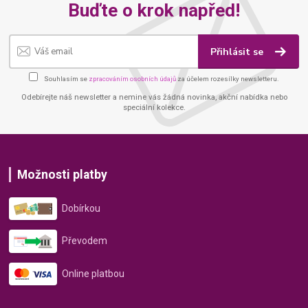
Buďte o krok napřed!
Přihlásit se
Souhlasím se
zpracováním osobních údajů
za účelem rozesílky newsletteru.
Odebírejte náš newsletter a nemine vás žádná novinka, akční nabídka nebo
speciální kolekce.
Možnosti platby
Dobírkou
Převodem
Online platbou