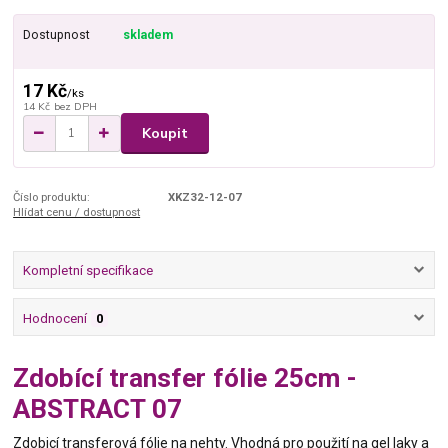
Dostupnost
skladem
17 Kč
/
ks
14 Kč
bez DPH
Koupit
Číslo produktu:
XKZ32-12-07
Hlídat cenu / dostupnost
Kompletní specifikace
Hodnocení
0
Zdobící transfer fólie 25cm -
ABSTRACT 07
Zdobicí transferová fólie na nehty. Vhodná pro použití na gel laky a