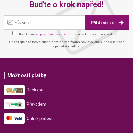
Buďte o krok napřed!
Přihlásit se
Souhlasím se
zpracováním osobních údajů
za účelem rozesílky newsletteru.
Odebírejte náš newsletter a nemine vás žádná novinka, akční nabídka nebo
speciální kolekce.
Možnosti platby
Dobírkou
Převodem
Online platbou