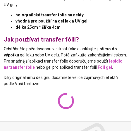
UV gely.
holografická transfer folie na nehty
vhodná pro použití na gel lak a UV gel
délka 25cm * šířka 4cm
Jak používat transfer fólii?
Odstřihněte požadovanou vellikost fólie a aplikujte ji
přímo do
výpotku
gel laku nebo UV gelu. Poté zafixujte zakončujícím leskem.
Pro snadnější aplikaci transfer folie doporučujeme použít
lepidlo
na transfer folie
nebo gel pro aplikaci transfer folií
Foil gel
.
Díky originálnímu designu dosáhnete velice zajímavých efektů
podle Vaší fantazie.