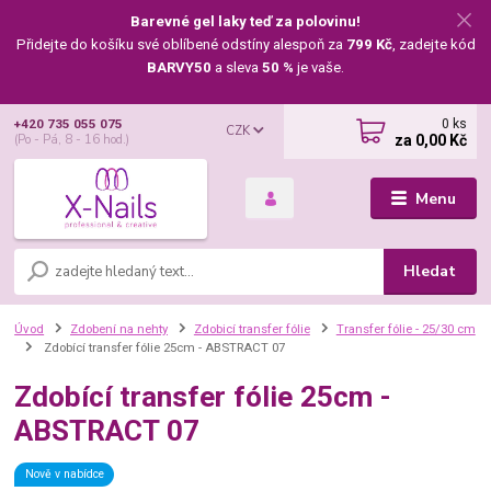
Barevné gel laky teď za polovinu!
Přidejte do košíku své oblíbené odstíny alespoň za
799 Kč
, zadejte kód
BARVY50
a sleva
50 %
je vaše.
0
ks
+420 735 055 075
CZK
za
0,00 Kč
(Po - Pá, 8 - 16 hod.)
Menu
Hledat
Úvod
Zdobení na nehty
Zdobicí transfer fólie
Transfer fólie - 25/30 cm
Zdobící transfer fólie 25cm - ABSTRACT 07
Zdobící transfer fólie 25cm -
ABSTRACT 07
Nově v nabídce