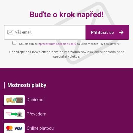
Buďte o krok napřed!
Přihlásit se
Souhlasím se
zpracováním osobních údajů
za účelem rozesílky newsletteru.
Odebírejte náš newsletter a nemine vás žádná novinka, akční nabídka nebo
speciální kolekce.
Možnosti platby
Dobírkou
Převodem
Online platbou