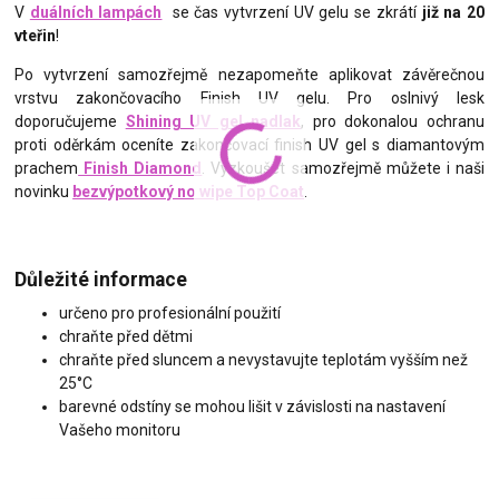
V
duálních lampách
se čas vytvrzení UV gelu se zkrátí
již na 20
vteřin
!
Po vytvrzení samozřejmě nezapomeňte aplikovat závěrečnou
vrstvu zakončovacího Finish UV gelu. Pro oslnivý lesk
doporučujeme
Shining UV gel nadlak
, pro dokonalou ochranu
proti oděrkám oceníte zakončovací finish UV gel s diamantovým
prachem
Finish Diamond
. Vyzkoušet samozřejmě můžete i naši
novinku
bezvýpotkový no wipe Top Coat
.
Důležité informace
určeno pro profesionální použití
chraňte před dětmi
chraňte před sluncem a nevystavujte teplotám vyšším než
25°C
barevné odstíny se mohou lišit v závislosti na nastavení
Vašeho monitoru