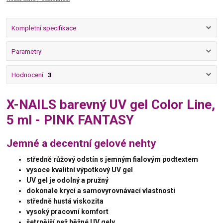
Kompletní specifikace
Parametry
Hodnocení
3
X-NAILS barevný UV gel Color Line,
5 ml - PINK FANTASY
Jemné a decentní gelové nehty
středně růžový odstín s jemným fialovým podtextem
vysoce kvalitní výpotkový UV gel
UV gel je odolný a pružný
dokonale krycí a samovyrovnávací vlastnosti
středně hustá viskozita
vysoký pracovní komfort
šetrnější než běžné UV gely