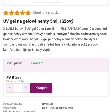
Ohodnotit produkt
UV gel na gelové nehty 5ml, růžový
X-NAILS barevný UV gel Color Line, 5 ml - PINK FANTASY Jemné a decentní
gelové nehty středně růžový odstín s jemným fialovým podtextem vysoce
kvalitní výpotkový UV gel UV gel je odolný a pružný dokonale krycí a
samovyrovnávací vlastnosti středně hustá viskozita vysoký pracovní
komfort šetrnější než...
celý popis
Dostupnost
skladem
79 Kč
/
ks
65 Kč
bez DPH
Koupit
Číslo produktu:
UVCL60
Vlastnosti:
bez TPO, di-HEMA free
Hlídat cenu / dostupnost