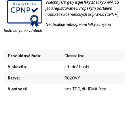
Všechny UV gely a gel laky značky X-NAILS
jsou registrované Evropským portálem
notifikace kosmetických přípravků (CPNP).
Neobsahují nebezpečné látky a nejsou
testovány na zvířatech.
Produktová řada
Classic line
Viskozita
středně hustý
Barva
RŮŽOVÝ
Vlastnosti
bez TPO, di-HEMA free