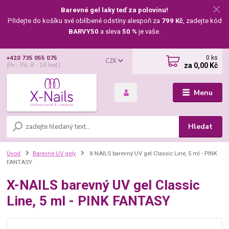
Barevné gel laky teď za polovinu!
Přidejte do košíku své oblíbené odstíny alespoň za
799 Kč
, zadejte kód
BARVY50
a sleva
50 %
je vaše.
0
ks
+420 735 055 075
CZK
za
0,00 Kč
(Po - Pá, 8 - 16 hod.)
Menu
Hledat
Úvod
Barevné UV gely
X-NAILS barevný UV gel Classic Line, 5 ml - PINK
FANTASY
X-NAILS barevný UV gel Classic
Line, 5 ml - PINK FANTASY