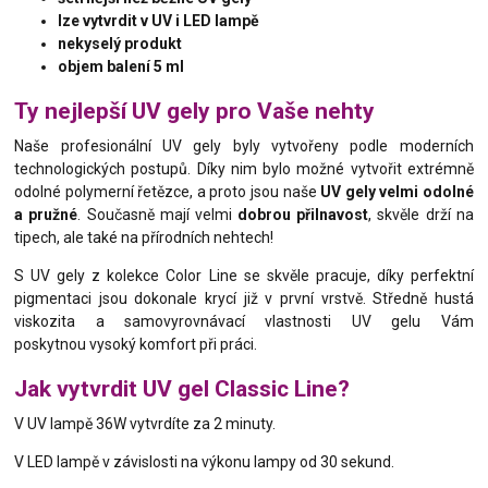
lze vytvrdit v UV i LED lampě
nekyselý produkt
objem balení 5 ml
Ty nejlepší UV gely pro Vaše nehty
Naše profesionální UV gely byly vytvořeny podle moderních
technologických postupů. Díky nim bylo možné vytvořit extrémně
odolné polymerní řetězce, a proto jsou naše
UV gely velmi odolné
a pružné
. Současně mají velmi
dobrou přilnavost
, skvěle drží na
tipech, ale také na přírodních nehtech!
S UV gely z kolekce Color Line se skvěle pracuje, díky perfektní
pigmentaci jsou dokonale krycí již v první vrstvě. Středně hustá
viskozita a samovyrovnávací vlastnosti UV gelu Vám
poskytnou vysoký komfort při práci.
Jak vytvrdit UV gel Classic Line?
V UV lampě 36W vytvrdíte za 2 minuty.
V LED lampě v závislosti na výkonu lampy od 30 sekund.