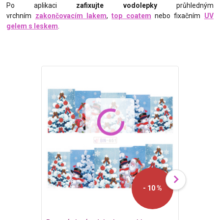
Po aplikaci
zafixujte vodolepky
průhledným
vrchním
zakončovacím lakem
,
top coatem
nebo fixačním
UV
gelem s leskem
.
- 10 %