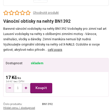
Ohodnotit produkt
Vánoční obtisky na nehty BN1392
Barevné vánoční vodolepky na nehty BN1392 Vodolepky pro zimní nail art
Luxusní vodolepky na nehty s oblíbenými zimními motivy - Vánoce,
sněhuláci, vločky a dárečky. Ziimní manikúra nemusí být nudná.
Vyzkoušejte originální obtisky na nehty od X-NAILS. Ozdobte si svoje
gelové, akrylové nebo přírodn...
celý popis
Dostupnost
skladem
17 Kč
/
ks
14 Kč
bez DPH
Koupit
Číslo produktu:
BN1392
Hlídat cenu / dostupnost