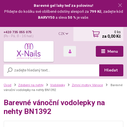
Barevné gel laky teď za polovinu!
Přidejte do košíku své oblíbené odstíny alespoň za
799 Kč
, zadejte kód
BARVY50
a sleva
50 %
je vaše.
0
ks
+420 735 055 075
CZK
za
0,00 Kč
(Po - Pá, 8 - 16 hod.)
Menu
Hledat
Úvod
Zdobení na nehty
Vodolepky
Zimní motivy, Vánoce
Barevné
vánoční vodolepky na nehty BN1392
Barevné vánoční vodolepky na
nehty BN1392