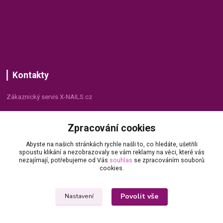
Kontakty
Zákaznický servis X-NAILS.cz
Dana Matušková
Zpracování cookies
+420 735 055 075
(Po - Pá, 8 - 16 hod.)
Abyste na našich stránkách rychle našli to, co hledáte, ušetřili
spoustu klikání a nezobrazovaly se vám reklamy na věci, které vás
info@x-nails.cz
nezajímají, potřebujeme od Vás
souhlas
se zpracováním souborů
cookies.
Povolit vše
Nastavení