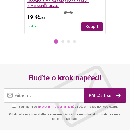
Barevné zimní vodolepky na nehty -
Barevné zim
ZIMA&SNĚHULÁCI
ZIMA&SNĚH
21 Kč
19 Kč
19 Kč
/
ks
/
ks
Koupit
skladem
skladem
Buďte o krok napřed!
Přihlásit se
Souhlasím se
zpracováním osobních údajů
za účelem rozesílky newsletteru.
Odebírejte náš newsletter a nemine vás žádná novinka, akční nabídka nebo
speciální kolekce.