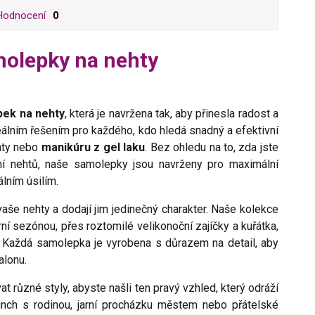
Hodnocení
0
molepky na nehty
ek na nehty
, která je navržena tak, aby přinesla radost a
álním řešením pro každého, kdo hledá snadný a efektivní
ehty nebo
manikúru z gel laku
. Bez ohledu na to, zda jste
ní nehtů, naše samolepky jsou navrženy pro maximální
lním úsilím.
vaše nehty a dodají jim jedinečný charakter. Naše kolekce
rní sezónou, přes roztomilé velikonoční zajíčky a kuřátka,
a. Každá samolepka je vyrobena s důrazem na detail, aby
alonu.
různé styly, abyste našli ten pravý vzhled, který odráží
unch s rodinou, jarní procházku městem nebo přátelské