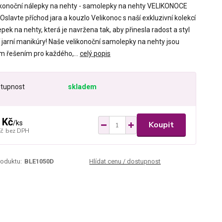
ikonoční nálepky na nehty - samolepky na nehty VELIKONOCE
slavte příchod jara a kouzlo Velikonoc s naší exkluzivní kolekcí
ek na nehty, která je navržena tak, aby přinesla radost a styl
í jarní manikúry! Naše velikonoční samolepky na nehty jsou
ím řešením pro každého,...
celý popis
tupnost
skladem
 Kč
/
ks
Koupit
Kč
bez DPH
roduktu:
BLE1050D
Hlídat cenu / dostupnost