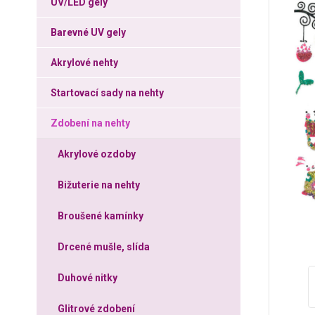
UV/LED gely
Barevné UV gely
Akrylové nehty
Startovací sady na nehty
Zdobení na nehty
Akrylové ozdoby
Bižuterie na nehty
Broušené kamínky
Drcené mušle, slída
Duhové nitky
Glitrové zdobení