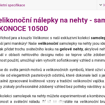
etní specifikace
elikonoční nálepky na nehty - sa
IKONOCE 1050D
říchod jara a kouzlo Velikonoc s naší exkluzivní kolekcí
samolep
aší jarní manikúry! Naše
velikonoční
samolepky na nehty jsou ide
ak přidat trochu svátečního lesku na
gelové nehty
, akrylové n
nál v oblasti nehtového designu nebo se teprve učíte zdobe
ost použití, umožňují vám vytvořit sofistikovaný vzhled s minimá
e do světa jarních motivů a velikonočních symbolů, které oživí 
vše od elegantních pastelových odstínů, které dokonale ladí s ja
ailně zpracované květinové vzory a tradiční velikonoční vajíčk
y získaly profesionálně zdobený vzhled bez potřeby návštěvy s
 kolekci samolepek na nehty můžete experimentovat a kombinovat 
bnost a sváteční náladu. Ať už se chystáte na velikonoční br