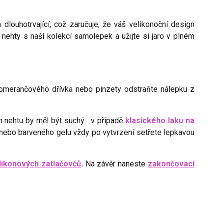
louhotrvající, což zaručuje, že váš velikonoční design
nehty s naší kolekcí samolepek a užijte si jaro v plném
pomerančového dřívka nebo pinzety odstraňte nálepku z
ch nehtu by měl být suchý: v případě
klasického laku na
nebo barveného gelu vždy po vytvrzení setřete lepkavou
ilikonových zatlačovčů
.
Na závěr naneste
zakončovací