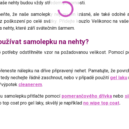
vaše nehty budou vždy středem pozornosti.
ňte, že naše samolepky nejsou jen krásné, ale také odolné a d
z poškození po celé svátky. Přidejte kouzlo Velikonoc na vaše 
s nehty, které září svátečním šarmem.
oužívat samolepku na nehty?
ě potřeby odstřihněte vzor na požadovanou velikost. Pomocí 
řeneste nálepku na dříve připravený nehet. Pamatujte, že povr
tedy nechejte řádně zaschnout, nebo v případě použití
gel laku
u/výpotek
cleanerem
.
u samolepku přitlačte pomocí
pomerančového dřívka
nebo
s
 top coat pro gel laky, skvělý je například
no wipe top coat
.