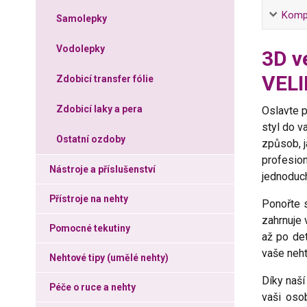
Kompl
Samolepky
Vodolepky
3D v
VEL
Zdobicí transfer fólie
Zdobicí laky a pera
Oslavte p
styl do v
Ostatní ozdoby
způsob, j
profesio
Nástroje a příslušenství
jednoduch
Přístroje na nehty
Ponořte s
zahrnuje 
Pomocné tekutiny
až po det
vaše neht
Nehtové tipy (umělé nehty)
Díky naší
Péče o ruce a nehty
vaši oso