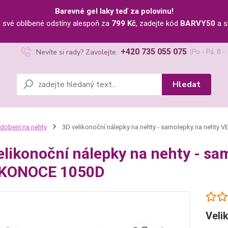
Barevné gel laky teď za polovinu!
u své oblíbené odstíny alespoň za
799 Kč
, zadejte kód
BARVY50
a s
+420 735 055 075
Nevíte si rady? Zavolejte.
(Po - Pá, 8 -
Hledat
dobení na nehty
3D velikonoční nálepky na nehty - samolepky na nehty
elikonoční nálepky na nehty - sa
IKONOCE 1050D
Veli