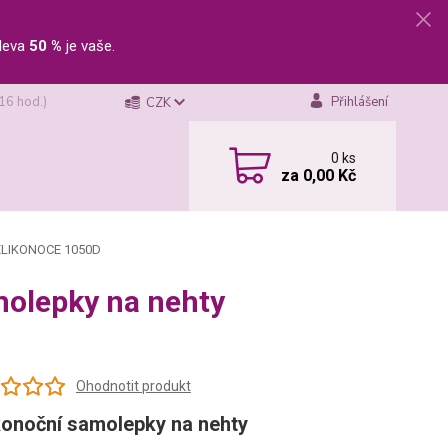
leva
50 %
je vaše.
 16 hod.)
Přihlášení
CZK
0
ks
za
0,00 Kč
 VELIKONOCE 1050D
molepky na nehty
Ohodnotit produkt
konoční samolepky na nehty