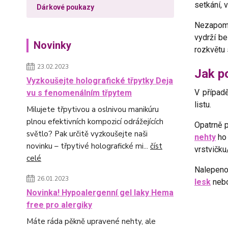
setkání, 
Dárkové poukazy
Nezapome
vydrží be
Novinky
rozkvětu 
23.02.2023
Jak p
Vyzkoušejte holografické třpytky Deja
V případ
vu s fenomenálním třpytem
listu.
Milujete třpytivou a oslnivou manikúru
plnou efektivních kompozicí odrážejících
Opatrně p
světlo? Pak určitě vyzkoušejte naši
nehty
ho 
novinku – třpytivé holografické mi...
číst
vrstvičk
celé
Nalepeno
26.01.2023
lesk
nebo
Novinka! Hypoalergenní gel laky Hema
free pro alergiky
Máte ráda pěkně upravené nehty, ale