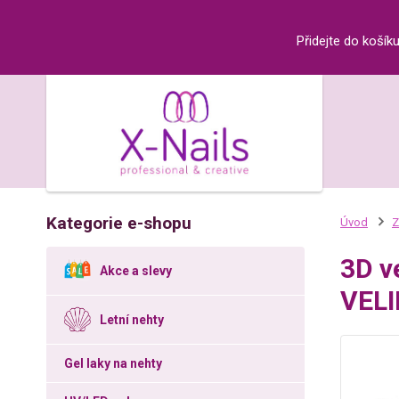
Přidejte do košík
Kategorie e-shopu
Úvod
Z
3D v
Akce a slevy
VEL
Letní nehty
Gel laky na nehty