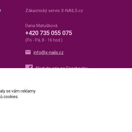
v
Zákaznický servis X-NAILS.cz
Dana Matušková
+420 735 055 075
(Po - Pá, 8 - 16 hod.)
info@x-nails.cz
ovaly se vám reklamy
ů cookies.