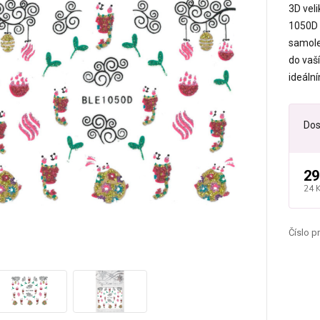
3D vel
1050D O
samolep
do vaš
ideáln
Dos
29
24 
Číslo p