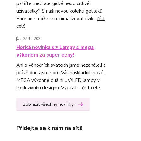
patříte mezi alergické nebo citlivé
uživatelky? S naší novou kolekcí gel laků
Pure line můžete minimalizovat rizik...
číst
celé
27.12.2022
Horká novinka 👉 Lampy s mega
výkonem za super ceny!
Ani o vánočních svátcích jsme nezaháleli a
právě dnes jsme pro Vás naskladnili nové,
MEGA výkonné duální UV/LED lampy v
exkluzivním designu! Vybírat ...
číst celé
Zobrazit všechny novinky
Přidejte se k nám na síti!