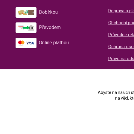
Doprava a pl
Dobírkou
Obchodní po
Převodem
Průvodce rek
Online platbou
Ochrana oso
Právo na od
O společnos
Recenze naš
Abyste na našich st
na věci, 