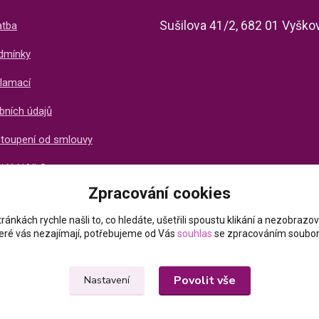
Sušilova 41/2, 682 01 Vyško
atba
dmínky
lamací
bních údajů
stoupení od smlouvy
ti X-NAILS
Zpracování cookies
ich zákazníků
ránkách rychle našli to, co hledáte, ušetřili spoustu klikání a nezobraz
které vás nezajímají, potřebujeme od Vás
souhlas
se zpracováním soubor
Povolit vše
Nastavení