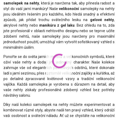
samolepek na nehty
, která je navržena tak, aby přinesla radost a
styl do vaší jarní manikúry! Naše
velikonoční
samolepky na nehty
jsou ideálním řešením pro každého, kdo hledá snadný a efektivní
způsob, jak přidat trochu svátečního lesku na
gelové nehty
,
akrylové nehty nebo
manikúru z gel laku
. Bez ohledu na to, zda
jste profesionál v oblasti nehtového designu nebo se teprve učíte
zdobení nehtů, naše samolepky jsou navrženy pro maximální
jednoduchost použití, umožňují vám vytvořit sofistikovaný vzhled s
minimálním úsilím.
Ponořte se do světa jarních motivů a velikonočních symbolů, které
oživí vaše nehty a dodají jim jedinečný charakter. Naše kolekce
zahrnuje vše od elegantních pastelových odstínů, které dokonale
ladí s jarní sezónou, přes roztomilé velikonoční zajíčky a kuřátka, až
po detailně zpracované květinové vzory a tradiční velikonoční
vajíčka. Každá samolepka je vyrobena s důrazem na detail, aby
vaše nehty získaly profesionálně zdobený vzhled bez potřeby
návštěvy salonu.
Díky naší kolekci samolepek na nehty můžete experimentovat a
kombinovat různé styly, abyste našli ten pravý vzhled, který odráží
vaši osobnost a sváteční náladu. Ať už se chystáte na velikonoční