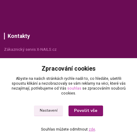
Kontakty
Zákaznický servis X-NAILS.cz
Dana Matušková
Zpracování cookies
+420 735 055 075
(Po - Pá, 8 - 16 hod.)
Abyste na našich stránkách rychle našli to, co hledáte, ušetřili
spoustu klikání a nezobrazovaly se vám reklamy na věci, které vás
info@x-nails.cz
nezajímají, potřebujeme od Vás
souhlas
se zpracováním souborů
cookies.
Povolit vše
Nastavení
Souhlas můžete odmítnout
zde
.
© Copyright 2026 X-NAILS.CZ