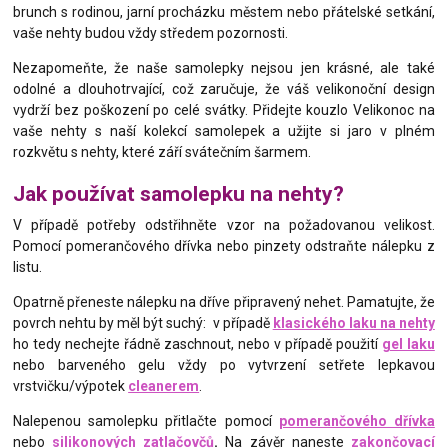
brunch s rodinou, jarní procházku městem nebo přátelské setkání,
vaše nehty budou vždy středem pozornosti.
Nezapomeňte, že naše samolepky nejsou jen krásné, ale také
odolné a dlouhotrvající, což zaručuje, že váš velikonoční design
vydrží bez poškození po celé svátky. Přidejte kouzlo Velikonoc na
vaše nehty s naší kolekcí samolepek a užijte si jaro v plném
rozkvětu s nehty, které září svátečním šarmem.
Jak používat samolepku na nehty?
V případě potřeby odstřihněte vzor na požadovanou velikost.
Pomocí pomerančového dřívka nebo pinzety odstraňte nálepku z
listu.
Opatrně přeneste nálepku na dříve připravený nehet. Pamatujte, že
povrch nehtu by měl být suchý: v případě
klasického laku na nehty
ho tedy nechejte řádně zaschnout, nebo v případě použití
gel laku
nebo barveného gelu vždy po vytvrzení setřete lepkavou
vrstvičku/výpotek
cleanerem
.
Nalepenou samolepku přitlačte pomocí
pomerančového dřívka
nebo
silikonových zatlačovčů
.
Na závěr naneste
zakončovací