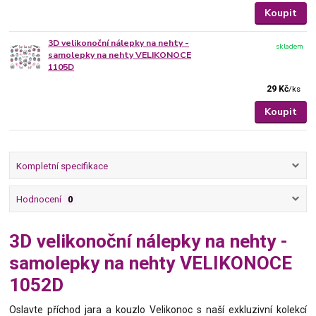
Koupit
3D velikonoční nálepky na nehty -
skladem
samolepky na nehty VELIKONOCE
1105D
29 Kč
/
ks
Koupit
Kompletní specifikace
Hodnocení
0
3D velikonoční nálepky na nehty -
samolepky na nehty VELIKONOCE
1052D
Oslavte příchod jara a kouzlo Velikonoc s naší exkluzivní kolekcí