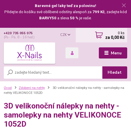
Barevné gel laky teď za polovinu!
Přidejte do košíku své oblíbené odstíny alespoň za
799 Kč
, zadejte kód
BARVY50
a sleva
50 %
je vaše.
0
ks
+420 735 055 075
CZK
za
0,00 Kč
(Po - Pá, 8 - 16 hod.)
Menu
Hledat
Úvod
Zdobení na nehty
3D velikonoční nálepky na nehty - samolepky na
nehty VELIKONOCE 1052D
3D velikonoční nálepky na nehty -
samolepky na nehty VELIKONOCE
1052D