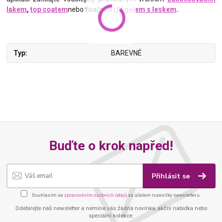
lakem
,
top coatem
nebo fixačním
UV gelem s leskem
.
Typ
BAREVNÉ
Buďte o krok napřed!
Přihlásit se
Souhlasím se
zpracováním osobních údajů
za účelem rozesílky newsletteru.
Odebírejte náš newsletter a nemine vás žádná novinka, akční nabídka nebo
speciální kolekce.