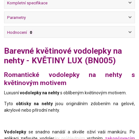
Kompletní specifikace
Parametry
Hodnocení
0
Barevné květinové vodolepky na
nehty - KVĚTINY LUX (BN005)
Romantické vodolepky na nehty s
květinovým motivem
Luxusní
vodolepky na nehty
s oblíbeným květinovým motivem.
Tyto
obtisky na nehty
jsou originálním
zdobením
na gelové,
akrylové nebo přírodní nehty.
Vodolepky
se snadno nanáší a skvěle oživí vaši manikúru. Po
aplikaci
zafixujte vodolepky
průhledným vrchním
zakončovacím