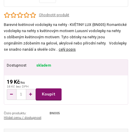
Ohodnotit produkt
Barevné květinové vodolepky na nehty - KVĚTINY LUX (BN005) Romantické
vodolepky na nehty s květinovým motivem Luxusní vodolepky na nehty
s oblíbeným květinovým motivem. Tyto obtisky na nehty jsou
originálním zdobením na gelové, akrylové nebo přírodní nehty. Vodolepky
se snadno nanáší a skvěle oživ...
celý popis
Dostupnost
skladem
19 Kč
/
ks
16 Kč
bez DPH
Koupit
Číslo produktu:
BN005
Hlídat cenu / dostupnost