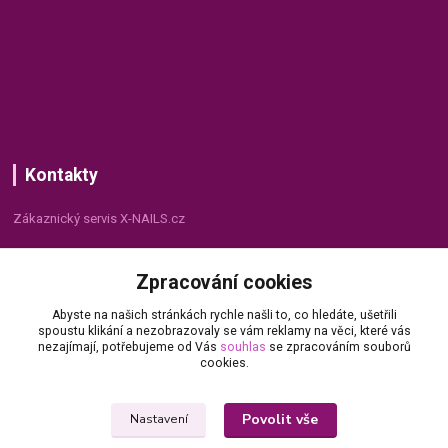
Kontakty
Zákaznický servis X-NAILS.cz
Dana Matušková
Zpracování cookies
+420 735 055 075
(Po - Pá, 8 - 16 hod.)
Abyste na našich stránkách rychle našli to, co hledáte, ušetřili
spoustu klikání a nezobrazovaly se vám reklamy na věci, které vás
info@x-nails.cz
nezajímají, potřebujeme od Vás
souhlas
se zpracováním souborů
cookies.
Povolit vše
Nastavení