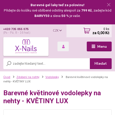
Barevné gel laky teď za polovinu!
Přidejte do košíku své oblíbené odstíny alespoň za
799 Kč
, zadejte kód
BARVY50
a sleva
50 %
je vaše.
0
ks
+420 735 055 075
CZK
za
0,00 Kč
(Po - Pá, 8 - 16 hod.)
Menu
Hledat
Úvod
Zdobení na nehty
Vodolepky
Barevné květinové vodolepky na
nehty - KVĚTINY LUX
Barevné květinové vodolepky na
nehty - KVĚTINY LUX