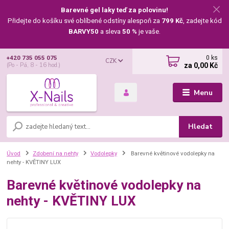
Barevné gel laky teď za polovinu!
Přidejte do košíku své oblíbené odstíny alespoň za
799 Kč
, zadejte kód
BARVY50
a sleva
50 %
je vaše.
0
ks
+420 735 055 075
CZK
za
0,00 Kč
(Po - Pá, 8 - 16 hod.)
Menu
Hledat
Úvod
Zdobení na nehty
Vodolepky
Barevné květinové vodolepky na
nehty - KVĚTINY LUX
Barevné květinové vodolepky na
nehty - KVĚTINY LUX