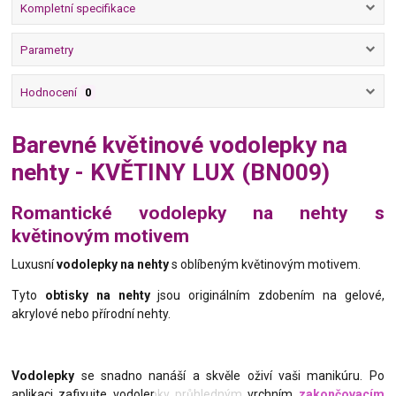
Kompletní specifikace
Parametry
Hodnocení
0
Barevné květinové vodolepky na
nehty - KVĚTINY LUX (BN009)
Romantické vodolepky na nehty s
květinovým motivem
Luxusní
vodolepky na nehty
s oblíbeným květinovým motivem.
Tyto
obtisky na nehty
jsou originálním
zdobením
na gelové,
akrylové nebo přírodní nehty.
Vodolepky
se snadno nanáší a skvěle oživí vaši manikúru. Po
aplikaci
zafixujte vodolepky
průhledným vrchním
zakončovacím