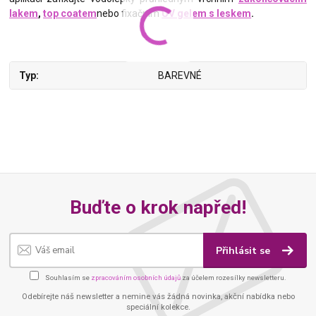
lakem
,
top coatem
nebo fixačním
UV gelem s leskem
.
Typ
BAREVNÉ
Buďte o krok napřed!
Přihlásit se
Souhlasím se
zpracováním osobních údajů
za účelem rozesílky newsletteru.
Odebírejte náš newsletter a nemine vás žádná novinka, akční nabídka nebo
speciální kolekce.