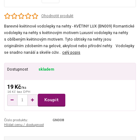
Ohodnotit produkt
Barevné květinové vodolepky na nehty - KVĚTINY LUX (BN009) Romantické
vodolepky na nehty s květinovým motivem Luxusní vodolepky na nehty
s oblíbeným květinovým motivem. Tyto obtisky na nehty jsou
originálním zdobením na gelové, akrylové nebo přírodní nehty. Vodolepky
se snadno nanáší a skvěle oživ...
celý popis
Dostupnost
skladem
19 Kč
/
ks
16 Kč
bez DPH
Koupit
Číslo produktu:
GN008
Hlídat cenu / dostupnost