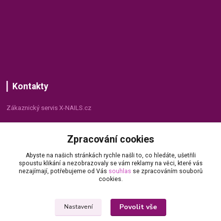
Kontakty
Zákaznický servis X-NAILS.cz
Dana Matušková
Zpracování cookies
+420 735 055 075
(Po - Pá, 8 - 16 hod.)
Abyste na našich stránkách rychle našli to, co hledáte, ušetřili
spoustu klikání a nezobrazovaly se vám reklamy na věci, které vás
info@x-nails.cz
nezajímají, potřebujeme od Vás
souhlas
se zpracováním souborů
cookies.
Povolit vše
Nastavení