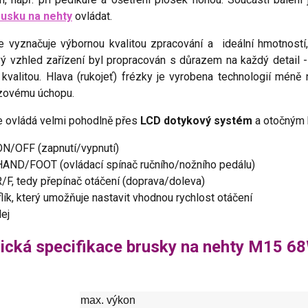
rusku na nehty
ovládat.
e vyznačuje výbornou kvalitou zpracování a ideální hmotností, 
ý vzhled zařízení byl propracován s důrazem na každý detail -
í kvalitou. Hlava (rukojeť) frézky je vyrobena technologií mén
uzovému úchopu.
e ovládá velmi pohodlně přes
LCD dotykový systém
a otočným 
ON/OFF (zapnutí/vypnutí)
 HAND/FOOT (ovládací spínač ručního/nožního pedálu)
R/F, tedy přepínač otáčení (doprava/doleva)
flík, který umožňuje nastavit vhodnou rychlost otáčení
ej
ická specifikace brusky na nehty M15 6
max. výkon