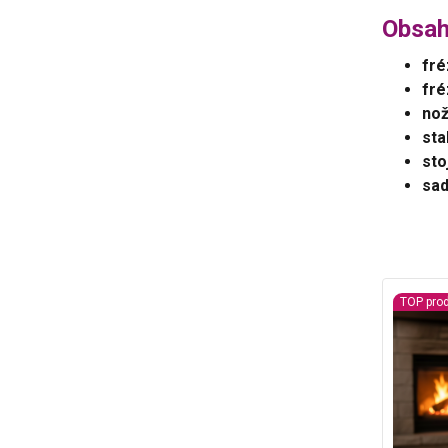
Obsah
fré
fr
nož
sta
sto
sad
TOP pro