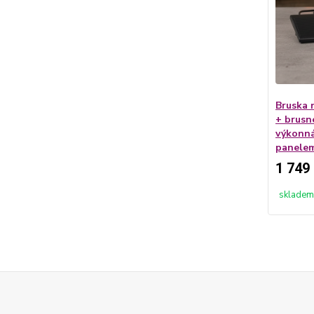
Bruska 
+ brusn
výkonná
panele
1 749
skladem