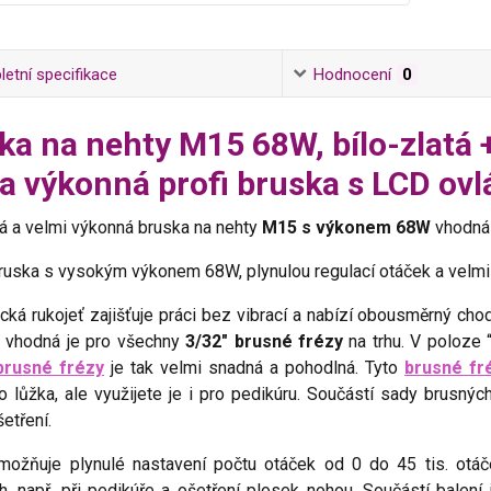
etní specifikace
Hodnocení
0
ka na nehty M15 68W, bílo-zlat
ra výkonná profi bruska s LCD ov
á a velmi výkonná bruska na nehty
M15 s výkonem 68W
vhodná 
bruska s vysokým výkonem 68W, plynulou regulací otáček a velm
cká rukojeť zajišťuje práci bez vibrací a nabízí obousměrný c
, vhodná je pro všechny
3/32" brusné frézy
na trhu. V poloze 
brusné frézy
je tak velmi snadná a pohodlná. Tyto
brusné fr
 lůžka, ale využijete je i pro pedikúru. Součástí sady brusnýc
etření.
možňuje plynulé nastavení počtu otáček od 0 do 45 tis. otáče
h, např. při pedikúře a ošetření plosek nohou. Součástí balení