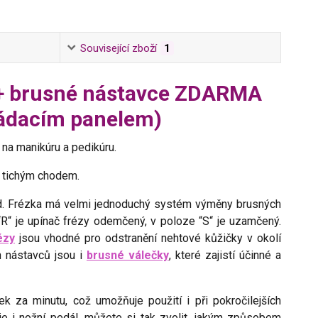
Související zboží
1
á + brusné nástavce ZDARMA
ládacím panelem)
na manikúru a pedikúru.
i tichým chodem.
hod. Frézka má velmi jednoduchý systém výměny brusných
“R“ je upínač frézy odemčený, v poloze “S“ je uzamčený.
ézy
jsou vhodné pro odstranění nehtové kůžičky v okolí
h nástavců jsou i
brusné válečky
, které zajistí účinné a
k za minutu, což umožňuje použití i při pokročilejších
 je i nožní pedál, můžete si tak zvolit, jakým způsobem