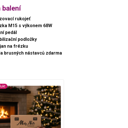
 balení
zovací rukojeť
ézka M15 s výkonem 68W
ní pedál
bilizační podložky
jan na frézku
a brusných nástavců zdarma
dukt