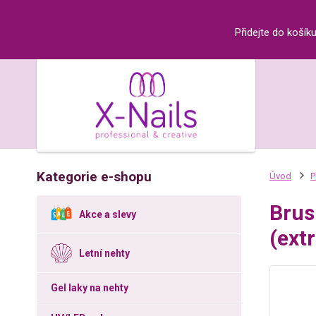
Přidejte do košík
Kategorie e-shopu
Úvod
P
Brus
Akce a slevy
(ext
Letní nehty
Gel laky na nehty