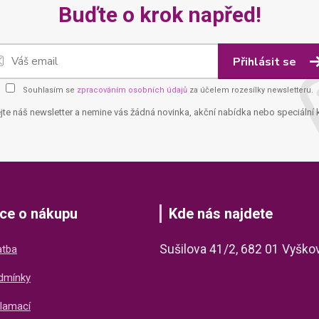
Buďte o krok napřed!
Přihlásit se
Souhlasím se
zpracováním osobních údajů
za účelem rozesílky newsletteru.
jte náš newsletter a nemine vás žádná novinka, akční nabídka nebo speciální 
ce o nákupu
Kde nás najdete
Sušilova 41/2, 682 01 Vyško
atba
dmínky
lamací