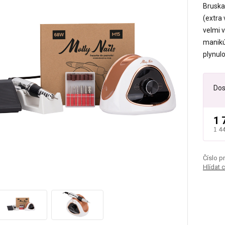
Bruska
(extra
velmi 
manikú
plynul
Dos
1 
1 4
Číslo p
Hlídat 