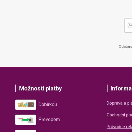
Odebíre
Možnosti platby
Informa
Doprava a pl
Dobírkou
Obchodní po
Převodem
Průvodce rek