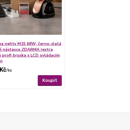
na nehty M15 68W, černo-zlatá
é nástavce ZDARMA (extra
 profi bruska s LCD ovládacím
m)
 Kč
/
ks
Koupit