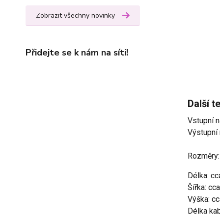
Zobrazit všechny novinky
Přidejte se k nám na síti!
Další t
Vstupní 
Výstupní 
Rozměry:
Délka: c
Šířka: cc
Výška: c
Délka ka