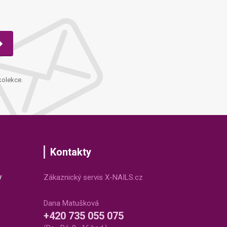
kolekce.
Kontakty
v
Zákaznický servis X-NAILS.cz
Dana Matušková
+420 735 055 075