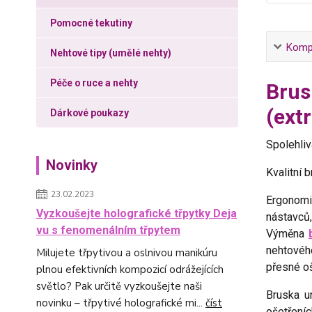
Pomocné tekutiny
Kompl
Nehtové tipy (umělé nehty)
Péče o ruce a nehty
Brus
(ext
Dárkové poukazy
Spolehliv
Novinky
Kvalitní 
23.02.2023
Ergonomi
Vyzkoušejte holografické třpytky Deja
nástavců
vu s fenomenálním třpytem
Výměna
nehtového
Milujete třpytivou a oslnivou manikúru
přesné oš
plnou efektivních kompozicí odrážejících
světlo? Pak určitě vyzkoušejte naši
Bruska u
novinku – třpytivé holografické mi...
číst
ošetřeníc