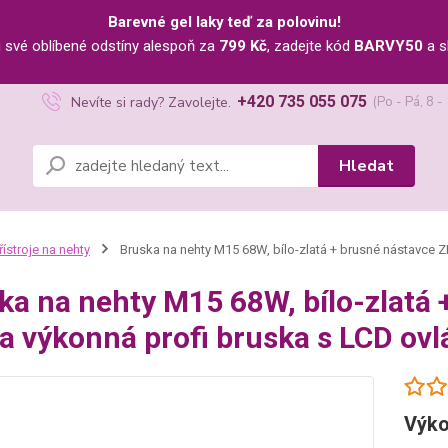
Barevné gel laky teď za polovinu!
u své oblíbené odstíny alespoň za
799 Kč
, zadejte kód
BARVY50
a s
+420 735 055 075
Nevíte si rady? Zavolejte.
(Po - Pá, 8 -
Hledat
řístroje na nehty
Bruska na nehty M15 68W, bílo-zlatá + brusné nástavce 
ka na nehty M15 68W, bílo-zlat
ra výkonná profi bruska s LCD ov
Výko