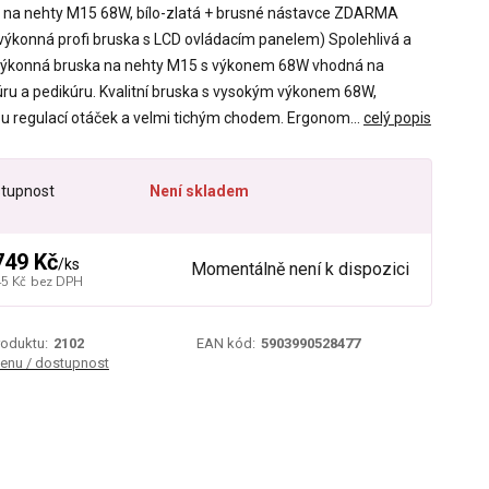
 na nehty M15 68W, bílo-zlatá + brusné nástavce ZDARMA
 výkonná profi bruska s LCD ovládacím panelem) Spolehlivá a
výkonná bruska na nehty M15 s výkonem 68W vhodná na
ru a pedikúru. Kvalitní bruska s vysokým výkonem 68W,
ou regulací otáček a velmi tichým chodem. Ergonom...
celý popis
tupnost
Není skladem
749 Kč
/
ks
Momentálně není k dispozici
45 Kč
bez DPH
roduktu:
2102
EAN kód:
5903990528477
cenu / dostupnost