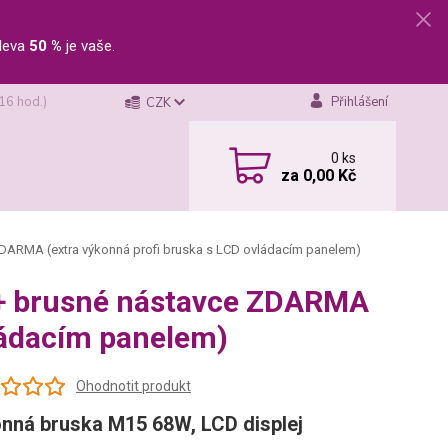
leva
50 %
je vaše.
 16 hod.)
Přihlášení
CZK
0
ks
za
0,00 Kč
ZDARMA (extra výkonná profi bruska s LCD ovládacím panelem)
á + brusné nástavce ZDARMA
ládacím panelem)
Ohodnotit produkt
nná bruska M15 68W, LCD displej