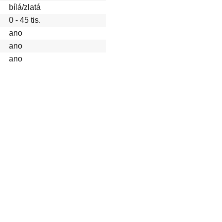
bílá/zlatá
0 - 45 tis.
ano
ano
ano