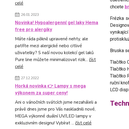
celé
chcete
b
26.01.2023
Frézka s
Novinka! Hypoalergenní gel laky Hema
Designov
free pro alergiky
vynikajíc
Máte ráda pěkně upravené nehty, ale
protiskl
patříte mezi alergické nebo citlivé
Bruska s
uživatelky? S naší novou kolekcí gel laků
Pure line můžete minimalizovat rizik...
číst
Tlačítko 
celé
Tlačítko
Tlačítko 
27.12.2022
ruční kno
Horká novinka 👉 Lampy s mega
LCD displ
výkonem za super ceny!
Techn
Ani o vánočních svátcích jsme nezaháleli a
právě dnes jsme pro Vás naskladnili nové,
MEGA výkonné duální UV/LED lampy v
exkluzivním designu! Vybírat ...
číst celé