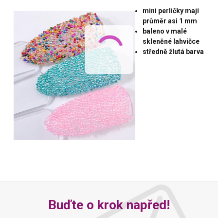
mini perličky mají
průměr asi 1 mm
baleno v malé
skleněné lahvičce
středně žlutá barva
Buďte o krok napřed!