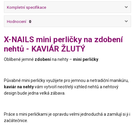
Kompletní specifikace
Hodnocení
0
X-NAILS mini perličky na zdobení
nehtů - KAVIÁR ŽLUTÝ
Oblíbené jemné
zdobení
na nehty –
mini perličky
.
Půvabné mini perličky využijete pro jemnou a netradiční manikúru,
kaviár na nehty
vám vytvoří neotřelý vzhled nehtů a nehtový
design bude jedna velká zábava.
Práce s mini perličkami je opravdu velmi jednoduchá a zamilují si ji i
začátečnice.