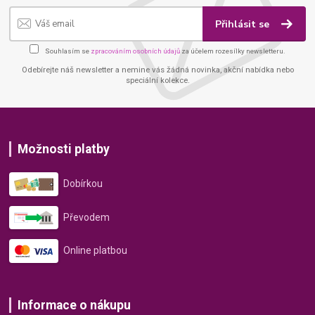
Přihlásit se
Souhlasím se
zpracováním osobních údajů
za účelem rozesílky newsletteru.
Odebírejte náš newsletter a nemine vás žádná novinka, akční nabídka nebo
speciální kolekce.
Možnosti platby
Dobírkou
Převodem
Online platbou
Informace o nákupu