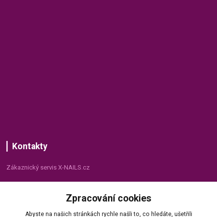
Kontakty
Zákaznický servis X-NAILS.cz
Dana Matušková
Zpracování cookies
+420 735 055 075
(Po - Pá, 8 - 16 hod.)
Abyste na našich stránkách rychle našli to, co hledáte, ušetřili