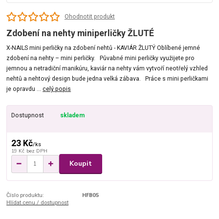
Ohodnotit produkt
Zdobení na nehty miniperličky ŽLUTÉ
X-NAILS mini perličky na zdobení nehtů - KAVIÁR ŽLUTÝ Oblíbené jemné
zdobení na nehty – mini perličky. Půvabné mini perličky využijete pro
jemnou a netradiční manikúru, kaviár na nehty vám vytvoří neotřelý vzhled
nehtů a nehtový design bude jedna velká zábava. Práce s mini perličkami
je opravdu ...
celý popis
Dostupnost
skladem
23 Kč
/
ks
19 Kč
bez DPH
Koupit
Číslo produktu:
HFB05
Hlídat cenu / dostupnost