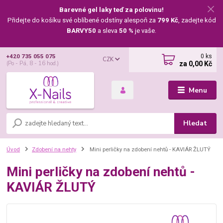
Barevné gel laky teď za polovinu!
Přidejte do košíku své oblíbené odstíny alespoň za
799 Kč
, zadejte kód
BARVY50
a sleva
50 %
je vaše.
0
ks
+420 735 055 075
CZK
za
0,00 Kč
(Po - Pá, 8 - 16 hod.)
Menu
Hledat
Úvod
Zdobení na nehty
Mini perličky na zdobení nehtů - KAVIÁR ŽLUTÝ
Mini perličky na zdobení nehtů -
KAVIÁR ŽLUTÝ