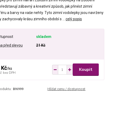
pky pro zimní nail art Luxusní zimní vodolepky na zdobení
ředstavují zábavný a kreativní způsob, jak přinést zimní
éru a barvy na vaše nehty. Tyto zimní vodolepky jsou navrženy
y zachycovaly krásu zimního období s ...
celý popis
tupnost
skladem
a před slevou
21 Kč
 Kč
/
ks
Koupit
Kč
bez DPH
roduktu:
BN999
Hlídat cenu / dostupnost