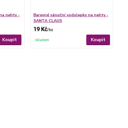
na nehty -
Barevné vánoční vodolepky na nehty -
SANTA CLAUS
19 Kč
/
ks
Koupit
Koupit
skladem