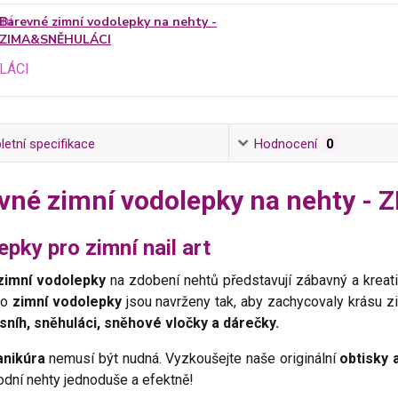
Barevné zimní vodolepky na nehty -
ZIMA&SNĚHULÁCI
etní specifikace
Hodnocení
0
vné zimní vodolepky na nehty 
pky pro zimní nail art
zimní vodolepky
na zdobení nehtů představují zábavný a kreati
to
zimní vodolepky
jsou navrženy tak, aby zachycovaly krásu zi
sníh, sněhuláci, sněhové vločky a dárečky.
anikúra
nemusí být nudná. Vyzkoušejte naše originální
obtisky 
odní nehty jednoduše a efektně!