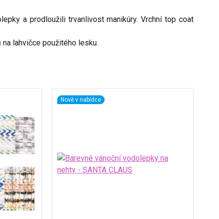
olepky a prodloužili trvanlivost manikúry. Vrchní top coat
na lahvičce použitého lesku.
Nově v nabídce