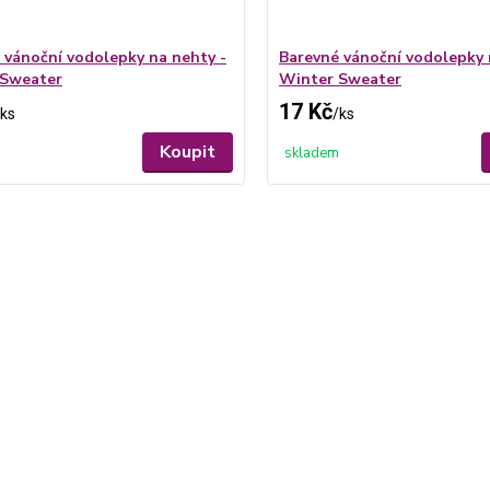
 vánoční vodolepky na nehty -
Barevné vánoční vodolepky 
 Sweater
Winter Sweater
17 Kč
ks
/
ks
Koupit
skladem