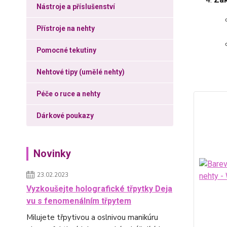
Nástroje a příslušenství
Přístroje na nehty
Pomocné tekutiny
Nehtové tipy (umělé nehty)
Péče o ruce a nehty
Dárkové poukazy
Novinky
23.02.2023
Vyzkoušejte holografické třpytky Deja
vu s fenomenálním třpytem
Milujete třpytivou a oslnivou manikúru