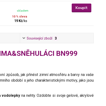
Koupit
skladem
10 % sleva
19 Kč
/
ks
Související zboží
3
- ZIMA&SNĚHULÁCI BN999
vní způsob, jak přinést zimní atmosféru a barvy na vaše
mního období s jeho charakteristickými motivy, jako jsou
a vodolepky
na nehty. Ozdobte si svoje gelové, akrylové