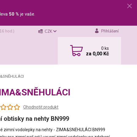
leva
50 %
je vaše.
 16 hod.)
Přihlášení
CZK
0
ks
za
0,00 Kč
IMA&SNĚHULÁCI
- ZIMA&SNĚHULÁCI
Ohodnotit produkt
í obtisky na nehty BN999
é zimní vodolepky na nehty - ZIMA&SNĚHULÁCI BN999