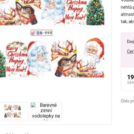
Vodole
nehtů p
atmosf
tak, ab
Dos
Cen
19
16 
Číslo p