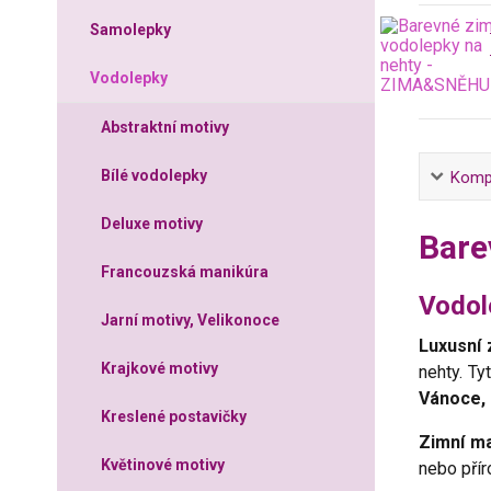
Samolepky
Vodolepky
Abstraktní motivy
Bílé vodolepky
Kompl
Deluxe motivy
Bare
Francouzská manikúra
Vodole
Jarní motivy, Velikonoce
Luxusní 
Krajkové motivy
nehty. Ty
Vánoce, 
Kreslené postavičky
Zimní m
Květinové motivy
nebo přír