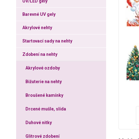
UV/LED gely
Barevné UV gely
Akrylové nehty
Startovací sady na nehty
Zdobení na nehty
Akrylové ozdoby
Bižuterie na nehty
Broušené kamínky
Drcené mušle, slída
Duhové nitky
Glitrové zdobení