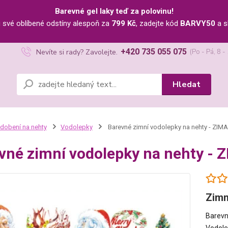
Barevné gel laky teď za polovinu!
u své oblíbené odstíny alespoň za
799 Kč
, zadejte kód
BARVY50
a s
+420 735 055 075
Nevíte si rady? Zavolejte.
(Po - Pá, 8 -
Hledat
dobení na nehty
Vodolepky
Barevné zimní vodolepky na nehty - Z
vné zimní vodolepky na nehty 
Zimn
Barevn