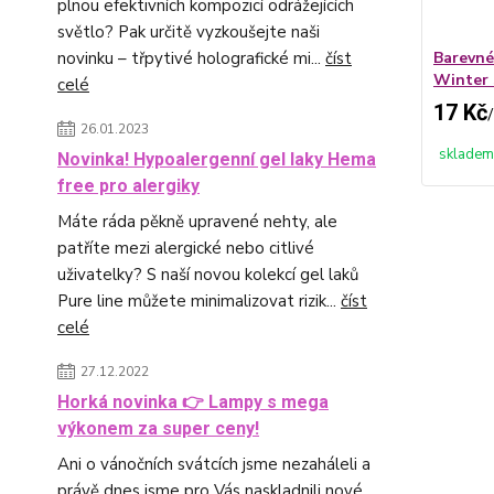
plnou efektivních kompozicí odrážejících
světlo? Pak určitě vyzkoušejte naši
Barevné
novinku – třpytivé holografické mi...
číst
Winter
celé
17 Kč
/
26.01.2023
skladem
Novinka! Hypoalergenní gel laky Hema
free pro alergiky
Máte ráda pěkně upravené nehty, ale
patříte mezi alergické nebo citlivé
uživatelky? S naší novou kolekcí gel laků
Pure line můžete minimalizovat rizik...
číst
celé
27.12.2022
Horká novinka 👉 Lampy s mega
výkonem za super ceny!
Ani o vánočních svátcích jsme nezaháleli a
právě dnes jsme pro Vás naskladnili nové,