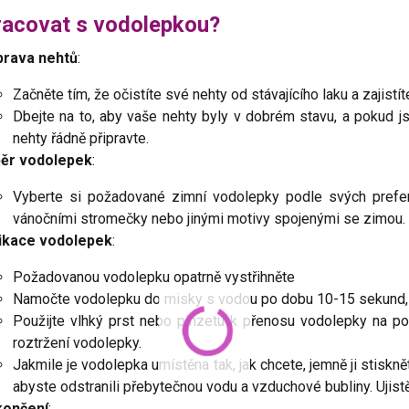
racovat s vodolepkou?
prava nehtů
:
Začněte tím, že očistíte své nehty od stávajícího laku a zajistít
Dbejte na to, aby vaše nehty byly v dobrém stavu, a pokud js
nehty řádně připravte.
ěr vodolepek
:
Vyberte si požadované zimní vodolepky podle svých prefere
vánočními stromečky nebo jinými motivy spojenými se zimou.
ikace vodolepek
:
Požadovanou vodolepku opatrně vystřihněte
Namočte vodolepku do misky s vodou po dobu 10-15 sekund,
Použijte vlhký prst nebo pinzetu k přenosu vodolepky na po
roztržení vodolepky.
Jakmile je vodolepka umístěna tak, jak chcete, jemně ji stiskn
abyste odstranili přebytečnou vodu a vzduchové bubliny. Ujistě
končení
: