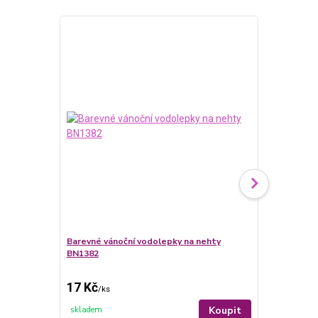
Barevné vánoční vodolepky na nehty
Barevné ván
BN1382
Winter Swe
17 Kč
17 Kč
/
ks
/
ks
Koupit
skladem
skladem