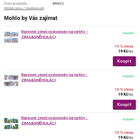
Číslo produktu:
BN652
Hlídat cenu / dostupnost
Mohlo by Vás zajímat
Barevné zimní vodolepky na nehty -
skladem
ZIMA&SNĚHULÁCI
10 % sleva
19 Kč
/
ks
Koupit
Barevné zimní vodolepky na nehty -
skladem
ZIMA&SNĚHULÁCI
10 % sleva
19 Kč
/
ks
Koupit
Barevné zimní vodolepky na nehty -
skladem
ZIMA&SNĚHULÁCI
10 % sleva
19 Kč
/
ks