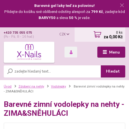
Barevné gel laky teď za polovinu!
Přidejte do košíku své oblíbené odstíny alespoň za
799 Kč
, zadejte kód
BARVY50
a sleva
50 %
je vaše.
0
ks
+420 735 055 075
CZK
za
0,00 Kč
(Po - Pá, 8 - 16 hod.)
Menu
Hledat
Úvod
Zdobení na nehty
Vodolepky
Barevné zimní vodolepky na nehty
- ZIMA&SNĚHULÁCI
Barevné zimní vodolepky na nehty -
ZIMA&SNĚHULÁCI