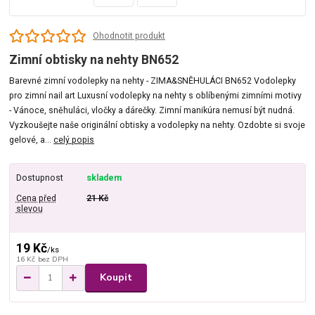
Ohodnotit produkt
Zimní obtisky na nehty BN652
Barevné zimní vodolepky na nehty - ZIMA&SNĚHULÁCI BN652 Vodolepky
pro zimní nail art Luxusní vodolepky na nehty s oblíbenými zimními motivy
- Vánoce, sněhuláci, vločky a dárečky. Zimní manikúra nemusí být nudná.
Vyzkoušejte naše originální obtisky a vodolepky na nehty. Ozdobte si svoje
gelové, a...
celý popis
Dostupnost
skladem
Cena před
21 Kč
slevou
19 Kč
/
ks
16 Kč
bez DPH
Koupit