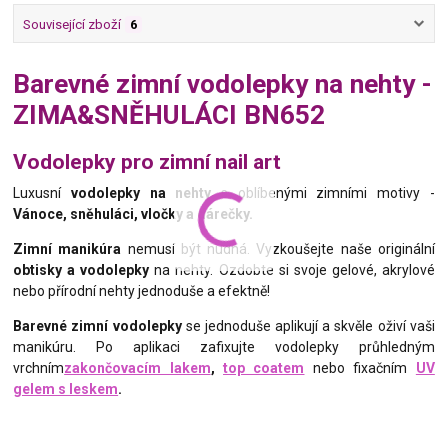
Související zboží
6
Barevné zimní vodolepky na nehty -
ZIMA&SNĚHULÁCI BN652
Vodolepky pro zimní nail art
Luxusní
vodolepky na nehty
s oblíbenými zimními motivy -
Vánoce, sněhuláci, vločky a dárečky
.
Zimní manikúra
nemusí být nudná. Vyzkoušejte naše originální
obtisky a vodolepky
na nehty. Ozdobte si svoje gelové, akrylové
nebo přírodní nehty jednoduše a efektně!
Barevné zimní vodolepky
se jednoduše aplikují a skvěle oživí vaši
manikúru. Po aplikaci zafixujte vodolepky průhledným
vrchním
zakončovacím lakem
,
top coatem
nebo fixačním
UV
gelem s leskem
.