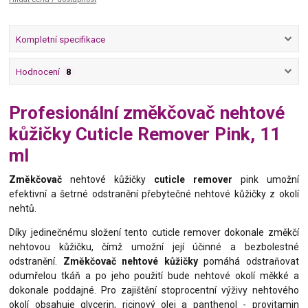
Kompletní specifikace
Hodnocení
8
Profesionální změkčovač nehtové
kůžičky Cuticle Remover Pink, 11
ml
Změkčovač
nehtové kůžičky
cuticle remover
pink umožní
efektivní a šetrné odstranění přebytečné nehtové kůžičky z okolí
nehtů.
Díky jedinečnému složení tento cuticle remover dokonale změkčí
nehtovou kůžičku, čímž umožní její účinné a bezbolestné
odstranění.
Změkčovač nehtové kůžičky
pomáhá odstraňovat
odumřelou tkáň a po jeho použití bude nehtové okolí měkké a
dokonale poddajné. Pro zajištění stoprocentní výživy nehtového
okolí obsahuje glycerin, ricinový olej a panthenol - provitamin