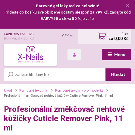
Barevné gel laky teď za polovinu!
Přidejte do košíku své oblíbené odstíny alespoň za
799 Kč
, zadejte kód
BARVY50
a sleva
50 %
je vaše.
0
ks
+420 735 055 075
CZK
za
0,00 Kč
(Po - Pá, 8 - 16 hod.)
Menu
Hledat
Úvod
Pomocné tekutiny
Pomocné tekutiny pro modeláž
Profesionální změkčovač nehtové kůžičky Cuticle Remover Pink, 11 ml
Profesionální změkčovač nehtové
kůžičky Cuticle Remover Pink, 11
ml