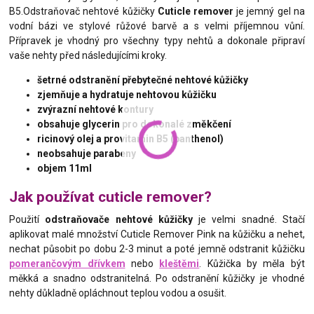
B5.Odstraňovač nehtové kůžičky
Cuticle remover
je jemný gel na
vodní bázi ve stylové růžové barvě a s velmi příjemnou vůní.
Přípravek je vhodný pro všechny typy nehtů a dokonale připraví
vaše nehty před následujícími kroky.
šetrné odstranění přebytečné nehtové kůžičky
zjemňuje a hydratuje nehtovou kůžičku
zvýrazní nehtové kontury
obsahuje glycerin pro dokonalé změkčení
ricinový olej a provitamin B5 (panthenol)
neobsahuje parabeny
objem 11
ml
Jak používat cuticle remover?
Použití
odstraňovače nehtové kůžičky
je velmi snadné. Stačí
aplikovat malé množství Cuticle Remover Pink na kůžičku a nehet,
nechat působit po dobu 2-3 minut a poté jemně odstranit kůžičku
pomerančovým dřívkem
nebo
kleštěmi
. Kůžička by měla být
měkká a snadno odstranitelná. Po odstranění kůžičky je vhodné
nehty důkladně opláchnout teplou vodou a osušit.