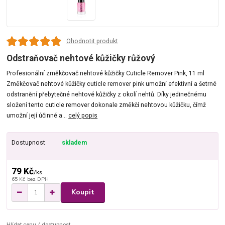
Ohodnotit produkt
Odstraňovač nehtové kůžičky růžový
Profesionální změkčovač nehtové kůžičky Cuticle Remover Pink, 11 ml
Změkčovač nehtové kůžičky cuticle remover pink umožní efektivní a šetrné
odstranění přebytečné nehtové kůžičky z okolí nehtů. Díky jedinečnému
složení tento cuticle remover dokonale změkčí nehtovou kůžičku, čímž
umožní její účinné a...
celý popis
Dostupnost
skladem
79 Kč
/
ks
65 Kč
bez DPH
Koupit
Hlídat cenu / dostupnost