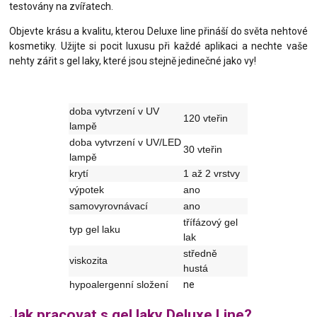
testovány na zvířatech.
Objevte krásu a kvalitu, kterou Deluxe line přináší do světa nehtové
kosmetiky. Užijte si pocit luxusu při každé aplikaci a nechte vaše
nehty zářit s gel laky, které jsou stejně jedinečné jako vy!
doba vytvrzení v UV
120 vteřin
lampě
doba vytvrzení v UV/LED
30 vteřin
lampě
krytí
1 až 2 vrstvy
výpotek
ano
samovyrovnávací
ano
třífázový gel
typ gel laku
lak
středně
viskozita
hustá
hypoalergenní složení
ne
Jak pracovat s gel laky Deluxe Line?