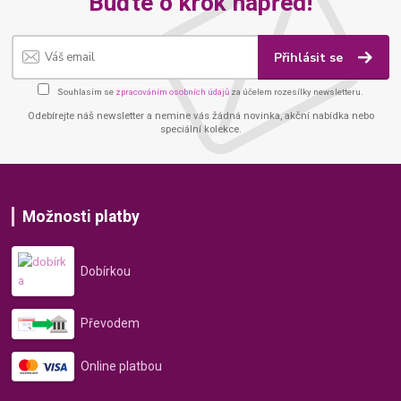
Buďte o krok napřed!
Přihlásit se
Souhlasím se
zpracováním osobních údajů
za účelem rozesílky newsletteru.
Odebírejte náš newsletter a nemine vás žádná novinka, akční nabídka nebo
speciální kolekce.
Možnosti platby
Dobírkou
Převodem
Online platbou