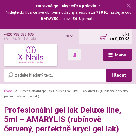
Barevné gel laky teď za polovinu!
Přidejte do košíku své oblíbené odstíny alespoň za
799 Kč
, zadejte kód
BARVY50
a sleva
50 %
je vaše.
0
ks
+420 735 055 075
CZK
za
0,00 Kč
(Po - Pá, 8 - 16 hod.)
Menu
Hledat
Úvod
Profesionální gel lak Deluxe line, 5ml – AMARYLIS (rubínově červený,
perfektně krycí gel lak)
Profesionální gel lak Deluxe line,
5ml – AMARYLIS (rubínově
červený, perfektně krycí gel lak)