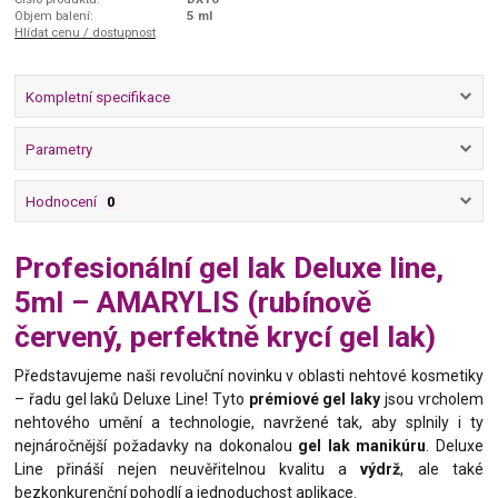
Objem balení:
5 ml
Hlídat cenu / dostupnost
Kompletní specifikace
Parametry
Hodnocení
0
Profesionální gel lak Deluxe line,
5ml – AMARYLIS (rubínově
červený, perfektně krycí gel lak)
Představujeme naši revoluční novinku v oblasti nehtové kosmetiky
– řadu gel laků Deluxe Line! Tyto
prémiové gel laky
jsou vrcholem
nehtového umění a technologie, navržené tak, aby splnily i ty
nejnáročnější požadavky na dokonalou
gel lak manikúru
. Deluxe
Line přináší nejen neuvěřitelnou kvalitu a
výdrž
, ale také
bezkonkurenční pohodlí a jednoduchost aplikace.