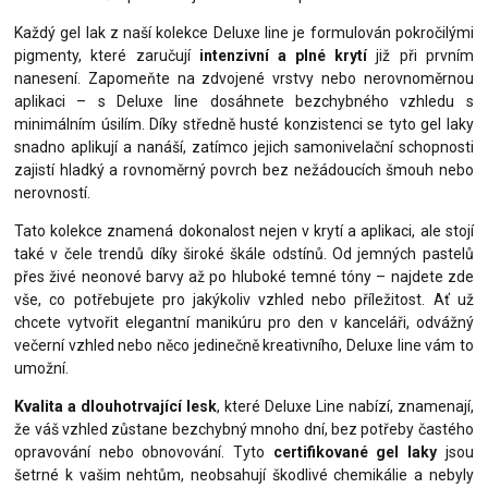
Každý gel lak z naší kolekce Deluxe line je formulován pokročilými
pigmenty, které zaručují
intenzivní a plné krytí
již při prvním
nanesení. Zapomeňte na zdvojené vrstvy nebo nerovnoměrnou
aplikaci – s Deluxe line dosáhnete bezchybného vzhledu s
minimálním úsilím. Díky středně husté konzistenci se tyto gel laky
snadno aplikují a nanáší, zatímco jejich samonivelační schopnosti
zajistí hladký a rovnoměrný povrch bez nežádoucích šmouh nebo
nerovností.
Tato kolekce znamená dokonalost nejen v krytí a aplikaci, ale stojí
také v čele trendů díky široké škále odstínů. Od jemných pastelů
přes živé neonové barvy až po hluboké temné tóny – najdete zde
vše, co potřebujete pro jakýkoliv vzhled nebo příležitost. Ať už
chcete vytvořit elegantní manikúru pro den v kanceláři, odvážný
večerní vzhled nebo něco jedinečně kreativního, Deluxe line vám to
umožní.
Kvalita a dlouhotrvající lesk
, které Deluxe Line nabízí, znamenají,
že váš vzhled zůstane bezchybný mnoho dní, bez potřeby častého
opravování nebo obnovování. Tyto
certifikované gel laky
jsou
šetrné k vašim nehtům, neobsahují škodlivé chemikálie a nebyly