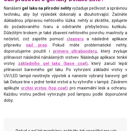
Nanášení
gel laku na přírodní nehty
vyžaduje pečlivost a správnou
techniku, aby byl výsledek dokonalý a dlouhotrvající. Začněte
důkladnou přípravou nehtového lůžka: nehty si zkrátíte, zpilujete
do požadovaného tvaru a odstraníte přebytečnou kutikulu.
Důležitým krokem je také zbavení nehtového povrchu mastnoty a
nečistot, což zajistíte pomocí
cleaneru
a následné aplikace
přípravku
nail prep
. Pokud máte problematické nehty,
doporučujeme použití i
primeru ultrabonderu
, který zvyšuje
přilnavost následně nánášených vrstvev. Následuje aplikace tenké
vrstvy
základního gel laku (base coat)
, který zaručí lepší
přilnavost barevného gel laku. Po vytvrzení základní vrstvy v
UV/LED lampě nestírejte výpotek a naneste vybraný barevný gel
lak Deluxe line v jedné tenké vrstvě a tu vytvrďte v lampě. Závěrem
aplikujte
vrchní vrstvu (top coat)
pro maximální lesk a ochranu.
Každou vrstvu pečlivě vytvrzujte pod lampou podle doporučené
doby.