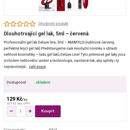
Ohodnotit produkt
Dlouhotrvající gel lak, 5ml – červená
Profesionální gel lak Deluxe line, 5ml – AMARYLIS (rubínově červený,
perfektně krycí gel lak) Představujeme naši revoluční novinku v oblasti
nehtové kosmetiky – řadu gel laků Deluxe Line! Tyto prémiové gel laky jsou
vrcholem nehtového umění a technologie, navržené tak, aby splnily i ty
nejnáročnější...
celý popis
Dostupnost
skladem
129 Kč
/
ks
107 Kč
bez DPH
Koupit
Číslo produktu:
DX16