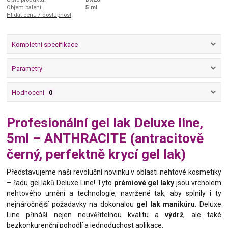
Objem balení:
5 ml
Hlídat cenu / dostupnost
Kompletní specifikace
Parametry
Hodnocení
0
Profesionální gel lak Deluxe line,
5ml – ANTHRACITE (antracitově
černý, perfektně krycí gel lak)
Představujeme naši revoluční novinku v oblasti nehtové kosmetiky
– řadu gel laků Deluxe Line! Tyto
prémiové gel laky
jsou vrcholem
nehtového umění a technologie, navržené tak, aby splnily i ty
nejnáročnější požadavky na dokonalou
gel lak manikúru
. Deluxe
Line přináší nejen neuvěřitelnou kvalitu a
výdrž
, ale také
bezkonkurenční pohodlí a jednoduchost aplikace.