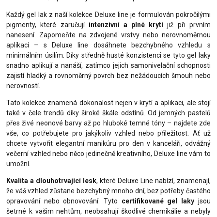
Každý gel lak z naší kolekce Deluxe line je formulován pokročilými
pigmenty, které zaručují
intenzivní a plné krytí
již při prvním
nanesení. Zapomeňte na zdvojené vrstvy nebo nerovnoměrnou
aplikaci – s Deluxe line dosáhnete bezchybného vzhledu s
minimálním úsilím. Díky středně husté konzistenci se tyto gel laky
snadno aplikují a nanáší, zatímco jejich samonivelační schopnosti
zajistí hladký a rovnoměrný povrch bez nežádoucích šmouh nebo
nerovností.
Tato kolekce znamená dokonalost nejen v krytí a aplikaci, ale stojí
také v čele trendů díky široké škále odstínů. Od jemných pastelů
přes živé neonové barvy až po hluboké temné tóny – najdete zde
vše, co potřebujete pro jakýkoliv vzhled nebo příležitost. Ať už
chcete vytvořit elegantní manikúru pro den v kanceláři, odvážný
večerní vzhled nebo něco jedinečně kreativního, Deluxe line vám to
umožní.
Kvalita a dlouhotrvající lesk
, které Deluxe Line nabízí, znamenají,
že váš vzhled zůstane bezchybný mnoho dní, bez potřeby častého
opravování nebo obnovování. Tyto
certifikované gel laky
jsou
šetrné k vašim nehtům, neobsahují škodlivé chemikálie a nebyly