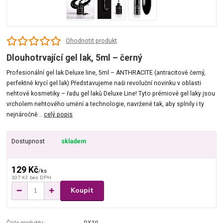
Ohodnotit produkt
Dlouhotrvající gel lak, 5ml – černý
Profesionální gel lak Deluxe line, 5ml – ANTHRACITE (antracitově černý,
perfektně krycí gel lak) Představujeme naši revoluční novinku v oblasti
nehtové kosmetiky – řadu gel laků Deluxe Line! Tyto prémiové gel laky jsou
vrcholem nehtového umění a technologie, navržené tak, aby splnily i ty
nejnáročně...
celý popis
Dostupnost
skladem
129 Kč
/
ks
107 Kč
bez DPH
Koupit
Číslo produktu:
DX20