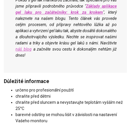
Pokud s gel lak manikúrou začínáte, tak speciálně pro vás
jsme připravili podrobného průvodce "
Základy aplikace
gel laku pro začátečníky: krok za krokem
", který
naleznete na našem blogu. Tento článek vás provede
celým procesem, od přípravy nehtového lůžka až po
aplikaci a vytvrzení gel laku tak, abyste dosáhli dokonalého
a dlouhotrvajícího výsledku. Nechte se inspirovat našimi
radami a triky a objevte krásu gel laků s námi. Navštivte
náš blog
a začněte svou cestu k dokonalým nehtům již
dnes!
Důležité informace
určeno pro profesionální použití
chraňte před dětmi
chraňte před sluncem a nevystavujte teplotám vyšším než
25°C
barevné odstíny se mohou lišit v závislosti na nastavení
Vašeho monitoru