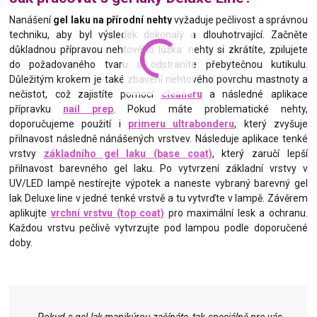
Nanášení
gel laku na přírodní nehty
vyžaduje pečlivost a správnou
techniku, aby byl výsledek dokonalý a dlouhotrvající. Začněte
důkladnou přípravou nehtového lůžka: nehty si zkrátíte, zpilujete
do požadovaného tvaru a odstraníte přebytečnou kutikulu.
Důležitým krokem je také zbavení nehtového povrchu mastnoty a
nečistot, což zajistíte pomocí
cleaneru
a následné aplikace
přípravku
nail prep
. Pokud máte problematické nehty,
doporučujeme použití i
primeru ultrabonderu
, který zvyšuje
přilnavost následně nánášených vrstvev. Následuje aplikace tenké
vrstvy
základního gel laku (base coat)
, který zaručí lepší
přilnavost barevného gel laku. Po vytvrzení základní vrstvy v
UV/LED lampě nestírejte výpotek a naneste vybraný barevný gel
lak Deluxe line v jedné tenké vrstvě a tu vytvrďte v lampě. Závěrem
aplikujte
vrchní vrstvu (top coat)
pro maximální lesk a ochranu.
Každou vrstvu pečlivě vytvrzujte pod lampou podle doporučené
doby.