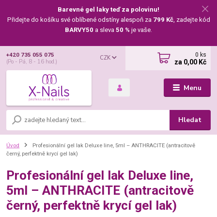
Barevné gel laky teď za polovinu!
Přidejte do košíku své oblíbené odstíny alespoň za
799 Kč
, zadejte kód
BARVY50
a sleva
50 %
je vaše.
0
ks
+420 735 055 075
CZK
za
0,00 Kč
(Po - Pá, 8 - 16 hod.)
Menu
Hledat
Úvod
Profesionální gel lak Deluxe line, 5ml – ANTHRACITE (antracitově
černý, perfektně krycí gel lak)
Profesionální gel lak Deluxe line,
5ml – ANTHRACITE (antracitově
černý, perfektně krycí gel lak)