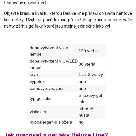
testovány na zvířatech.
Objevte krásu a kvalitu, kterou Deluxe line přináší do světa nehtové
kosmetiky. Užijte si pocit luxusu při každé aplikaci a nechte vaše
nehty zářit s gel laky, které jsou stejně jedinečné jako vy!
doba vytvrzení v UV
120 vteřin
lampě
doba vytvrzení v UV/LED
30 vteřin
lampě
krytí
1 až 2 vrstvy
výpotek
ano
samovyrovnávací
ano
třífázový gel
typ gel laku
lak
středně
viskozita
hustá
hypoalergenní složení
ne
Jak pracovat s gel laky Deluxe Line?