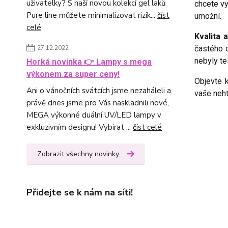
uživatelky? S naší novou kolekcí gel laků
chcete vy
Pure line můžete minimalizovat rizik...
číst
umožní.
celé
Kvalita 
častého 
27.12.2022
nebyly te
Horká novinka 👉 Lampy s mega
výkonem za super ceny!
Objevte k
Ani o vánočních svátcích jsme nezaháleli a
vaše neht
právě dnes jsme pro Vás naskladnili nové,
MEGA výkonné duální UV/LED lampy v
exkluzivním designu! Vybírat ...
číst celé
Zobrazit všechny novinky
Přidejte se k nám na síti!