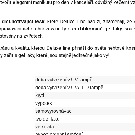
tvořit elegantní manikúru pro den v kanceláři, odvážný večerní v
a dlouhotrvající lesk
, které Deluxe Line nabízí, znamenají, ž
opravování nebo obnovování. Tyto
certifikované gel laky
jsou 
stovány na zvířatech.
rásu a kvalitu, kterou Deluxe line přináší do světa nehtové kosm
y zářit s gel laky, které jsou stejně jedinečné jako vy!
doba vytvrzení v UV lampě
doba vytvrzení v UV/LED lampě
krytí
výpotek
samovyrovnávací
typ gel laku
viskozita
hypoalergenní složení