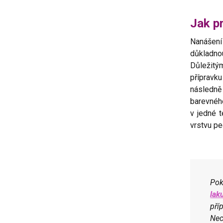
Jak pr
Nanášen
důkladno
Důležitý
přípravk
následně
barevného
v jedné t
vrstvu pe
Pok
lak
pří
Nec