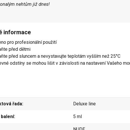
onalým nehtům již dnes!
té informace
eno pro profesionální použití
aňte před dětmi
aňte před sluncem a nevystavujte teplotám vyšším než 25°C
evné odstíny se mohou lišit v závislosti na nastavení Vašeho mo
ktová řada
Deluxe line
balení
5 ml
NUDE