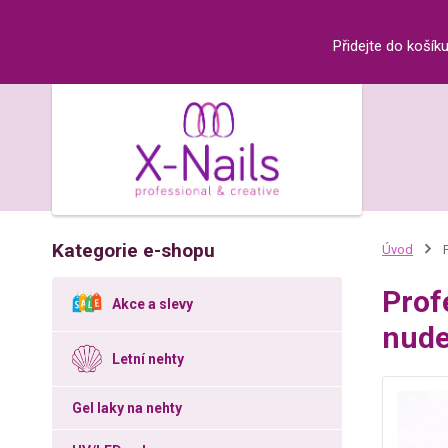
Přidejte do košík
Kategorie e-shopu
Úvod
P
Prof
Akce a slevy
nude
Letní nehty
Gel laky na nehty