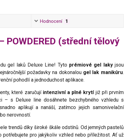
Hodnocení
1
l – POWDERED (střední tělový
adu gel laků Deluxe Line! Tyto
prémiové gel laky
jsou
 nejnáročnější požadavky na dokonalou
gel lak manikúru
.
renční pohodlí a jednoduchost aplikace.
enty, které zaručují
intenzivní a plné krytí
již při prvním
ci – s Deluxe line dosáhnete bezchybného vzhledu s
nadno aplikují a nanáší, zatímco jejich samonivelační
bo nerovností.
 čele trendů díky široké škále odstínů. Od jemných pastelů
potřebujete pro jakýkoliv vzhled nebo příležitost. Ať už