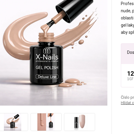
Profesi
nude, p
oblast
gel la
aby spl
Dos
12
107
Číslo p
Hlídat 