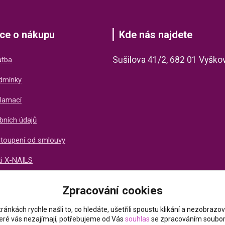
ce o nákupu
Kde nás najdete
Sušilova 41/2, 682 01 Vyško
atba
dmínky
lamací
bních údajů
stoupení od smlouvy
ti X-NAILS
ich zákazníků
Zpracování cookies
ránkách rychle našli to, co hledáte, ušetřili spoustu klikání a nezobraz
které vás nezajímají, potřebujeme od Vás
souhlas
se zpracováním soubor