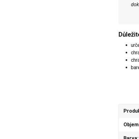
dok
Důleži
urč
chr
chr
bar
Produ
Objem 
Barva