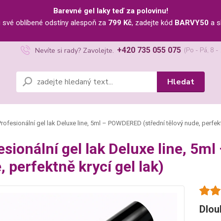
Barevné gel laky teď za polovinu!
u své oblíbené odstíny alespoň za
799 Kč
, zadejte kód
BARVY50
a s
+420 735 055 075
Nevíte si rady? Zavolejte.
(Po - Pá, 8 -
Hledat
rofesionální gel lak Deluxe line, 5ml – POWDERED (střední tělový nude, perfekt
esionální gel lak Deluxe line, 5m
, perfektně krycí gel lak)
Dlou