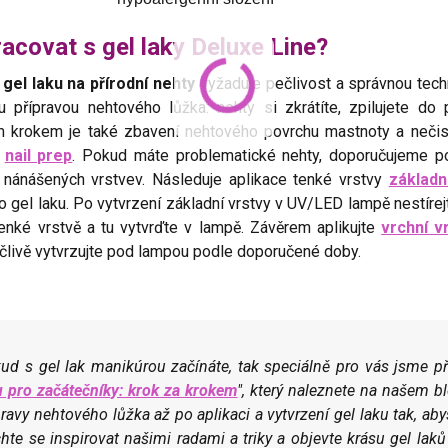
acovat s gel laky Deluxe Line?
í
gel laku na přírodní nehty
vyžaduje pečlivost a správnou techn
u přípravou nehtového lůžka: nehty si zkrátíte, zpilujete do
m krokem je také zbavení nehtového povrchu mastnoty a nečist
u
nail prep
. Pokud máte problematické nehty, doporučujeme po
 nánášených vrstvev. Následuje aplikace tenké vrstvy
základn
 gel laku. Po vytvrzení základní vrstvy v UV/LED lampě nestírej
enké vrstvě a tu vytvrďte v lampě. Závěrem aplikujte
vrchní v
člivě vytvrzujte pod lampou podle doporučené doby.
ud s gel lak manikúrou začínáte, tak speciálně pro vás jsme př
u pro začátečníky: krok za krokem
", který naleznete na našem 
pravy nehtového lůžka až po aplikaci a vytvrzení gel laku tak, ab
hte se inspirovat našimi radami a triky a objevte krásu gel lak