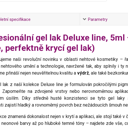
etní specifikace
Parametry
esionální gel lak Deluxe line, 5m
, perfektně krycí gel lak)
ujeme naši revoluční novinku v oblasti nehtové kosmetiky – ř
nehtového umění a technologie, navržené tak, aby splnily i ty
ne přináší nejen neuvěřitelnou kvalitu a
výdrž
, ale také bezkonku
 lak z naší kolekce Deluxe line je formulován pokročilými pigm
. Zapomeňte na zdvojené vrstvy nebo nerovnoměrnou aplika
ím úsilím. Díky středně husté konzistenci se tyto gel laky s
i zajistí hladký a rovnoměrný povrch bez nežádoucích šmouh ne
kce znamená dokonalost nejen v krytí a aplikaci, ale stojí také v
 neonové barvy až po hluboké temné tóny – najdete zde vše, co 