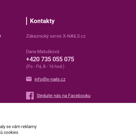
Kontakty
v
Zákaznický servis X-NAILS.cz
Dana Matušková
+420 735 055 075
(Po - Pá, 8 - 16 hod.)
info@x-nails.cz
ovaly se vám reklamy
ů cookies.