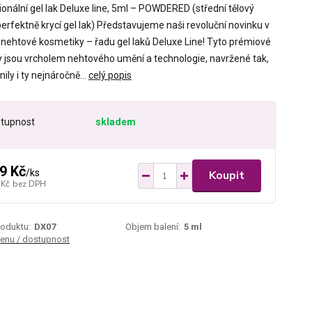
onální gel lak Deluxe line, 5ml – POWDERED (střední tělový
erfektně krycí gel lak) Představujeme naši revoluční novinku v
i nehtové kosmetiky – řadu gel laků Deluxe Line! Tyto prémiové
ky jsou vrcholem nehtového umění a technologie, navržené tak,
nily i ty nejnáročně...
celý popis
tupnost
skladem
9 Kč
/
ks
Koupit
 Kč
bez DPH
roduktu:
DX07
Objem balení:
5 ml
cenu / dostupnost