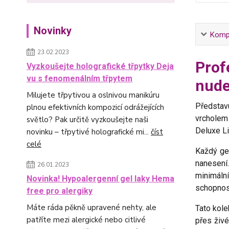
Novinky
Kompl
23.02.2023
Prof
Vyzkoušejte holografické třpytky Deja
vu s fenomenálním třpytem
nude
Milujete třpytivou a oslnivou manikúru
Představ
plnou efektivních kompozicí odrážejících
vrcholem 
světlo? Pak určitě vyzkoušejte naši
Deluxe Li
novinku – třpytivé holografické mi...
číst
celé
Každý gel
nanesení
26.01.2023
minimáln
Novinka! Hypoalergenní gel laky Hema
schopnost
free pro alergiky
Máte ráda pěkně upravené nehty, ale
Tato kole
patříte mezi alergické nebo citlivé
přes živé