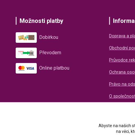
Možnosti platby
Informa
Doprava a pl
Dobírkou
Obchodní po
Převodem
Průvodce rek
Online platbou
Ochrana oso
Právo na od
O společnos
Recenze naš
Abyste na našich st
na věci, 