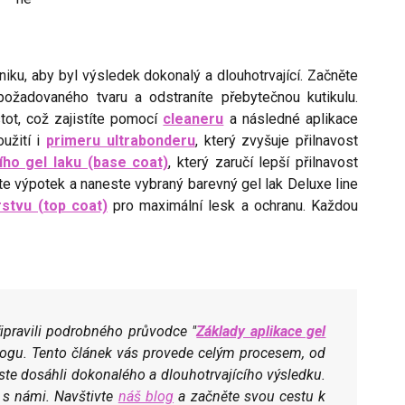
iku, aby byl výsledek dokonalý a dlouhotrvající. Začněte
 požadovaného tvaru a odstraníte přebytečnou kutikulu.
ot, což zajistíte pomocí
cleaneru
a následné aplikace
užití i
primeru ultrabonderu
, který zvyšuje přilnavost
ího gel laku (base coat)
, který zaručí lepší přilnavost
te výpotek a naneste vybraný barevný gel lak Deluxe line
rstvu (top coat)
pro maximální lesk a ochranu. Každou
ipravili podrobného průvodce "
Základy aplikace gel
blogu. Tento článek vás provede celým procesem, od
yste dosáhli dokonalého a dlouhotrvajícího výsledku.
ů s námi. Navštivte
náš blog
a začněte svou cestu k