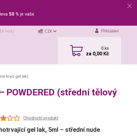
leva
50 %
je vaše.
 16 hod.)
Přihlášení
CZK
0
ks
za
0,00 Kč
ně krycí gel lak)
l – POWDERED (střední tělový
Ohodnotit produkt
hotrvající gel lak, 5ml – střední nude