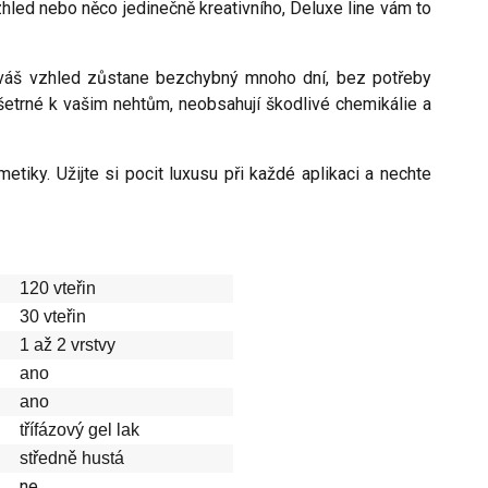
zhled nebo něco jedinečně kreativního, Deluxe line vám to
e váš vzhled zůstane bezchybný mnoho dní, bez potřeby
šetrné k vašim nehtům, neobsahují škodlivé chemikálie a
etiky. Užijte si pocit luxusu při každé aplikaci a nechte
120 vteřin
30 vteřin
1 až 2 vrstvy
ano
ano
třífázový gel lak
středně hustá
ne