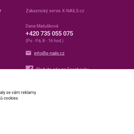
v
Zákaznický servis X-NAILS.cz
Dana Matušková
+420 735 055 075
(Po - Pá, 8 - 16 hod.)
info@x-nails.cz
ovaly se vám reklamy
ů cookies.