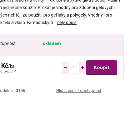
litrový prach na nehty. Překrásně třpytivé glittry dodají Vašim
 jedinečné kouzlo. Brokát je vhodný pro zdobení gelových i
ých nehtů, lze použít i pro gel laky a polygely. Vhodný i pro
 těla a vlasů. Fantasticky tř...
celý popis
tupnost
skladem
 Kč
/
ks
Koupit
Kč
bez DPH
roduktu:
G146
Hlídat cenu / dostupnost