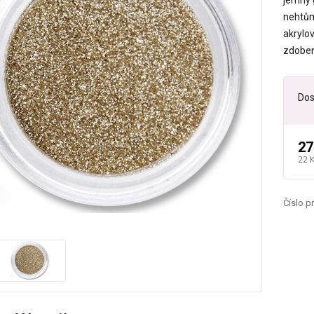
jemný g
nehtům
akrylov
zdobení
Dos
27
22 
Číslo p