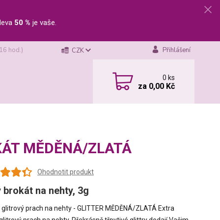
leva
50 %
je vaše.
 16 hod.)
Přihlášení
CZK
0
ks
za
0,00 Kč
ROKÁT MĚDĚNÁ/ZLATÁ
Ohodnotit produkt
ý brokát na nehty, 3g
glitrový prach na nehty - GLITTER MĚDĚNÁ/ZLATÁ Extra