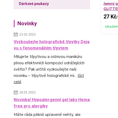
Jemný g
Dárkové poukazy
GLITTER
27 Kč
/
Novinky
skladem
23.02.2023
Vyzkoušejte holografické třpytky Deja
vu s fenomenálním třpytem
Milujete třpytivou a oslnivou manikúru
plnou efektivních kompozicí odrážejících
světlo? Pak určitě vyzkoušejte naši
novinku – třpytivé holografické mi...
číst
celé
26.01.2023
Novinka! Hypoalergenní gel laky Hema
free pro alergiky
Máte ráda pěkně upravené nehty, ale