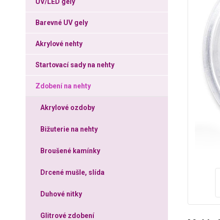
UV/LED gely
Barevné UV gely
Akrylové nehty
Startovací sady na nehty
Zdobení na nehty
Akrylové ozdoby
Bižuterie na nehty
Broušené kamínky
Drcené mušle, slída
Duhové nitky
Glitrové zdobení