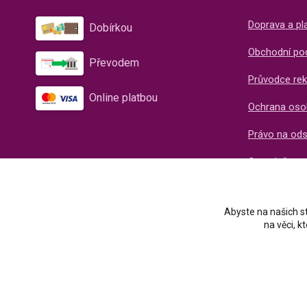
Doprava a pl
Dobírkou
Obchodní po
Převodem
Průvodce rek
Online platbou
Ochrana oso
Právo na od
O společnos
Recenze naš
Abyste na našich st
na věci, 