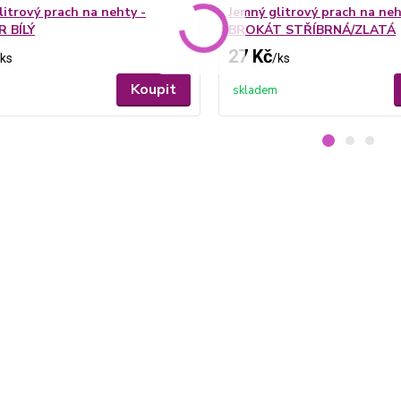
litrový prach na nehty -
Jemný glitrový prach na neh
 BÍLÝ
BROKÁT STŘÍBRNÁ/ZLATÁ
27 Kč
ks
/
ks
Koupit
skladem