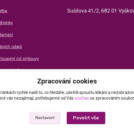
Sušilova 41/2, 682 01 Vyško
atba
dmínky
lamací
bních údajů
stoupení od smlouvy
ti X-NAILS
Zpracování cookies
ich zákazníků
ránkách rychle našli to, co hledáte, ušetřili spoustu klikání a nezobraz
které vás nezajímají, potřebujeme od Vás
souhlas
se zpracováním soubor
Povolit vše
Nastavení