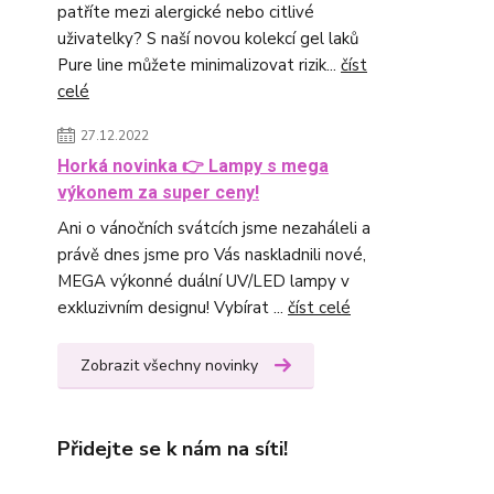
patříte mezi alergické nebo citlivé
uživatelky? S naší novou kolekcí gel laků
Pure line můžete minimalizovat rizik...
číst
celé
27.12.2022
Horká novinka 👉 Lampy s mega
výkonem za super ceny!
Ani o vánočních svátcích jsme nezaháleli a
právě dnes jsme pro Vás naskladnili nové,
MEGA výkonné duální UV/LED lampy v
exkluzivním designu! Vybírat ...
číst celé
Zobrazit všechny novinky
Přidejte se k nám na síti!