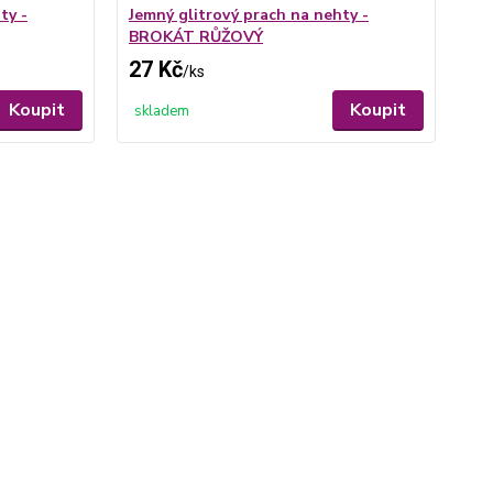
ty -
Jemný glitrový prach na nehty -
Je
BROKÁT RŮŽOVÝ
BR
27 Kč
27
/
ks
Koupit
Koupit
skladem
sk