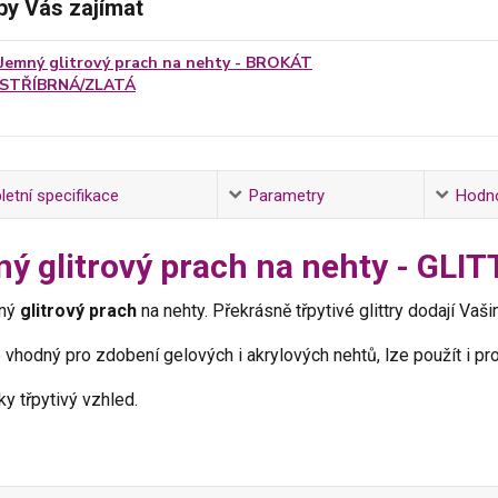
by Vás zajímat
Jemný glitrový prach na nehty - BROKÁT
STŘÍBRNÁ/ZLATÁ
etní specifikace
Parametry
Hodn
ý glitrový prach na nehty - G
mný
glitrový prach
na nehty. Překrásně třpytivé glittry dodají Va
 vhodný pro zdobení gelových i akrylových nehtů, lze použít i pro
ky třpytivý vzhled.