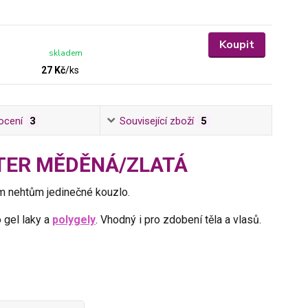
Koupit
skladem
27 Kč
/
ks
ocení
3
Související zboží
5
LITTER MĚDĚNÁ/ZLATÁ
šim nehtům jedinečné kouzlo.
 gel laky a
polygely
. Vhodný i pro zdobení těla a vlasů.