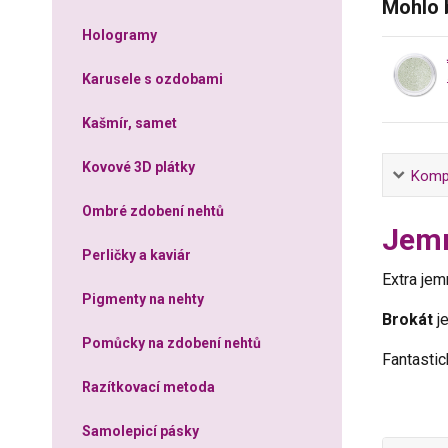
Mohlo 
Hologramy
Karusele s ozdobami
Kašmír, samet
Kovové 3D plátky
Kompl
Ombré zdobení nehtů
Jemn
Perličky a kaviár
Extra je
Pigmenty na nehty
Brokát
je
Pomůcky na zdobení nehtů
Fantastic
Razítkovací metoda
Samolepicí pásky