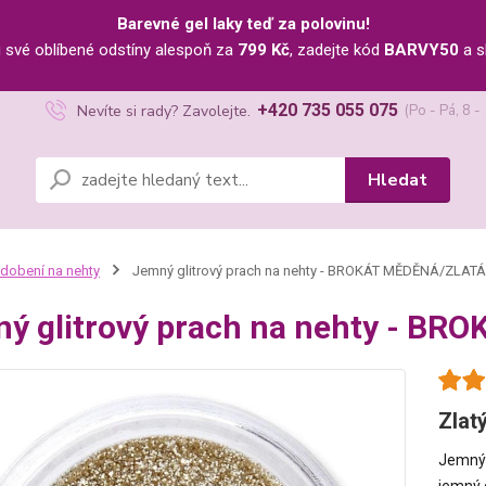
Barevné gel laky teď za polovinu!
u své oblíbené odstíny alespoň za
799 Kč
, zadejte kód
BARVY50
a s
+420 735 055 075
Nevíte si rady? Zavolejte.
(Po - Pá, 8 -
Hledat
dobení na nehty
Jemný glitrový prach na nehty - BROKÁT MĚDĚNÁ/ZLATÁ
ý glitrový prach na nehty - B
Zlat
Jemný 