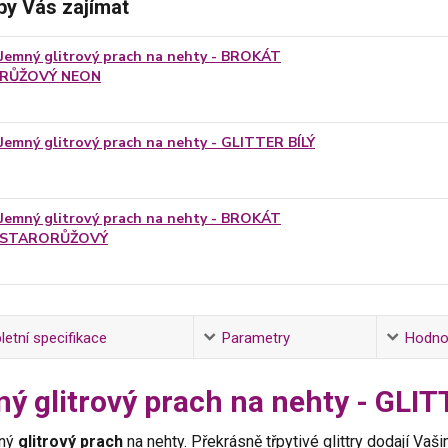
by Vás zajímat
Jemný glitrový prach na nehty - BROKÁT
RŮŽOVÝ NEON
Jemný glitrový prach na nehty - GLITTER BÍLÝ
Jemný glitrový prach na nehty - BROKÁT
STARORŮŽOVÝ
etní specifikace
Parametry
Hodno
ý glitrový prach na nehty - GL
mný
glitrový prach
na nehty. Překrásně třpytivé glittry dodají Va