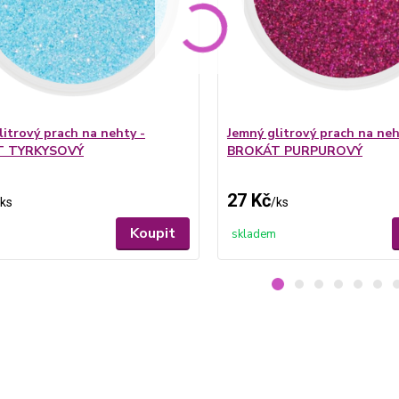
litrový prach na nehty -
Jemný glitrový prach na neh
T TYRKYSOVÝ
BROKÁT PURPUROVÝ
27 Kč
ks
/
ks
Koupit
skladem