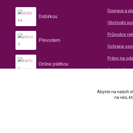
Doprava a pl
Dobírkou
Obchodní po
Průvodce rek
Převodem
Ochrana oso
Právo na od
Online platbou
O společnos
Recenze naš
Abyste na našich st
na věci, 