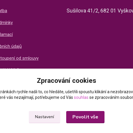
Sušilova 41/2, 682 01 Vyško
atba
dmínky
lamací
bních údajů
stoupení od smlouvy
ti X-NAILS
Zpracování cookies
ich zákazníků
ránkách rychle našli to, co hledáte, ušetřili spoustu klikání a nezobraz
které vás nezajímají, potřebujeme od Vás
souhlas
se zpracováním soubor
Povolit vše
Nastavení