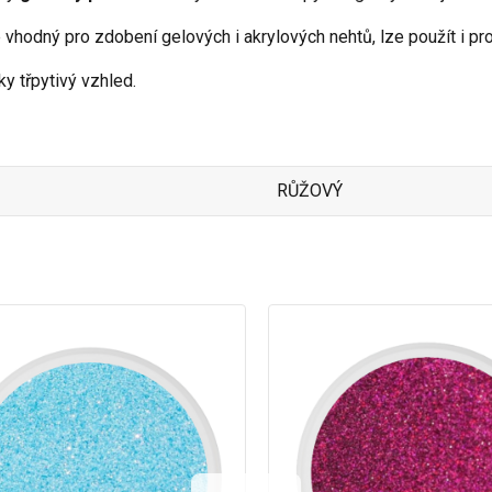
 vhodný pro zdobení gelových i akrylových nehtů, lze použít i pro
ky třpytivý vzhled.
RŮŽOVÝ