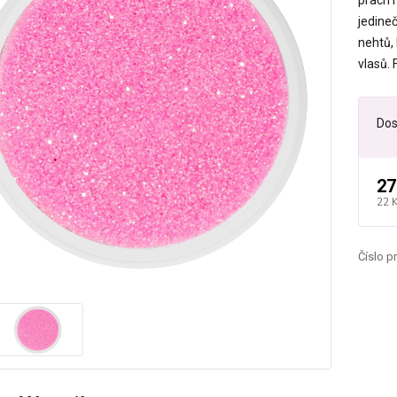
prach n
jedine
nehtů, 
vlasů. 
Dos
27
22 
Číslo p