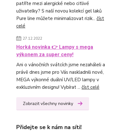
patříte mezi alergické nebo citlivé
uživatelky? S naší novou kolekcí gel laků
Pure line můžete minimalizovat rizik...
číst
celé
27.12.2022
Horká novinka 👉 Lampy s mega
výkonem za super ceny!
Ani o vánočních svátcích jsme nezaháleli a
právě dnes jsme pro Vás naskladnili nové,
MEGA výkonné duální UV/LED lampy v
exkluzivním designu! Vybírat ...
číst celé
Zobrazit všechny novinky
Přidejte se k nám na síti!