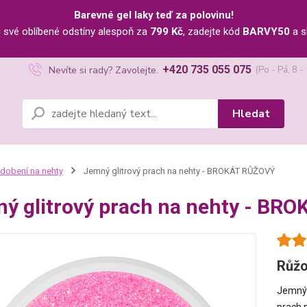
Barevné gel laky teď za polovinu!
u své oblíbené odstíny alespoň za
799 Kč
, zadejte kód
BARVY50
a s
+420 735 055 075
Nevíte si rady? Zavolejte.
(Po - Pá, 8 -
Hledat
dobení na nehty
Jemný glitrový prach na nehty - BROKÁT RŮŽOVÝ
ý glitrový prach na nehty - BR
Růžo
Jemný 