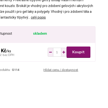
a nehty. Překrásně třpytivé glittry dodají Vašim nehtům
čné kouzlo. Brokát je vhodný pro zdobení gelových i akrylových
lze použít i pro gel laky a polygely. Vhodný i pro zdobení těla a
Fantasticky třpytivý...
celý popis
tupnost
skladem
 Kč
/
ks
Koupit
Kč
bez DPH
roduktu:
G114
Hlídat cenu / dostupnost