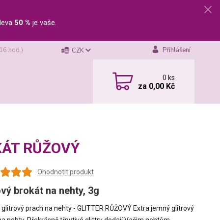
leva
50 %
je vaše.
 16 hod.)
Přihlášení
CZK
0
ks
za
0,00 Kč
OKÁT RŮŽOVÝ
Ohodnotit produkt
vý brokát na nehty, 3g
glitrový prach na nehty - GLITTER RŮŽOVÝ Extra jemný glitrový