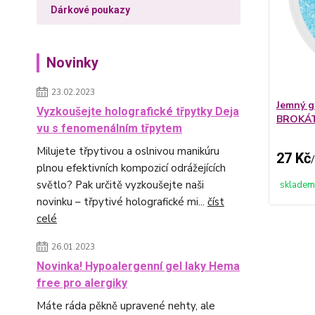
Dárkové poukazy
Novinky
23.02.2023
Jemný g
Vyzkoušejte holografické třpytky Deja
BROKÁ
vu s fenomenálním třpytem
Milujete třpytivou a oslnivou manikúru
27 Kč
/
plnou efektivních kompozicí odrážejících
světlo? Pak určitě vyzkoušejte naši
skladem
novinku – třpytivé holografické mi...
číst
celé
26.01.2023
Novinka! Hypoalergenní gel laky Hema
free pro alergiky
Máte ráda pěkně upravené nehty, ale