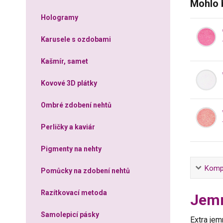
Mohlo 
Hologramy
Karusele s ozdobami
Kašmír, samet
Kovové 3D plátky
Ombré zdobení nehtů
Perličky a kaviár
Pigmenty na nehty
Kompl
Pomůcky na zdobení nehtů
Razítkovací metoda
Jemn
Samolepicí pásky
Extra je