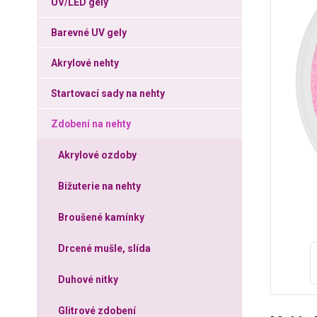
UV/LED gely
Barevné UV gely
Akrylové nehty
Startovací sady na nehty
Zdobení na nehty
Akrylové ozdoby
Bižuterie na nehty
Broušené kamínky
Drcené mušle, slída
Duhové nitky
Glitrové zdobení