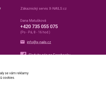
v
Zákaznický servis X-NAILS.cz
Dana Matušková
+420 735 055 075
(Po - Pá, 8 - 16 hod.)
info@x-nails.cz
ovaly se vám reklamy
ů cookies.