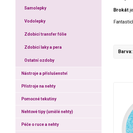
Samolepky
Brokát
je
Vodolepky
Fantastic
Zdobicí transfer fólie
Zdobicí laky a pera
Barva
Ostatní ozdoby
Nástroje a příslušenství
Přístroje na nehty
Pomocné tekutiny
Nehtové tipy (umělé nehty)
Péče o ruce a nehty