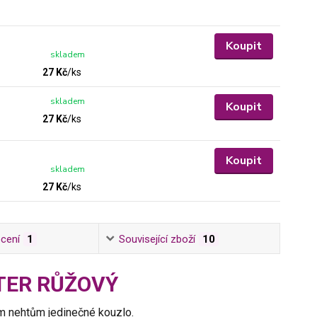
Koupit
skladem
27 Kč
/
ks
skladem
Koupit
27 Kč
/
ks
Koupit
skladem
27 Kč
/
ks
cení
1
Související zboží
10
ITTER RŮŽOVÝ
šim nehtům jedinečné kouzlo.