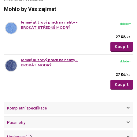
Mohlo by Vás zajímat
Jemný glitrový prach na nehty -
skladem
BROKÁT STŘEDNĚ MODRÝ
27 Kč
/
ks
Koupit
Jemný glitrový prach na nehty -
skladem
BROKÁT MODRÝ
27 Kč
/
ks
Koupit
Kompletní specifikace
Parametry
Hodnocení
0