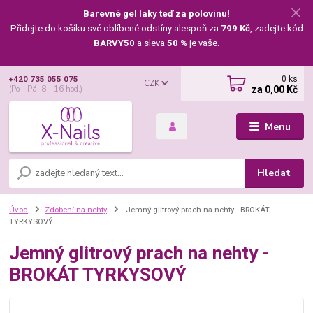
Barevné gel laky teď za polovinu!
Přidejte do košíku své oblíbené odstíny alespoň za
799 Kč
, zadejte kód
BARVY50
a sleva
50 %
je vaše.
0
ks
+420 735 055 075
CZK
za
0,00 Kč
(Po - Pá, 8 - 16 hod.)
Menu
Hledat
Úvod
Zdobení na nehty
Jemný glitrový prach na nehty - BROKÁT
TYRKYSOVÝ
Jemný glitrový prach na nehty -
BROKÁT TYRKYSOVÝ