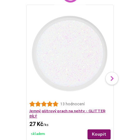
13 hodnocení
Jemný glitrový prach na nehty - GLITTER
Jemný glitr
BÍLÝ
RŮŽOVÝ
27 Kč
27 Kč
/
ks
/
ks
Koupit
skladem
skladem