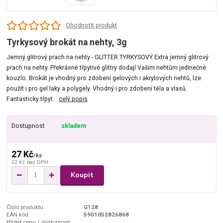
Ohodnotit produkt
Tyrkysový brokát na nehty, 3g
Jemný glitrový prach na nehty - GLITTER TYRKYSOVÝ Extra jemný glitrový
prach na nehty. Překrásně třpytivé glittry dodají Vašim nehtům jedinečné
kouzlo. Brokát je vhodný pro zdobení gelových i akrylových nehtů, lze
použít i pro gel laky a polygely. Vhodný i pro zdobení těla a vlasů.
Fantasticky třpyt...
celý popis
Dostupnost
skladem
27 Kč
/
ks
22 Kč
bez DPH
Koupit
Číslo produktu:
G128
EAN kód:
5901052826868
Hlídat cenu / dostupnost