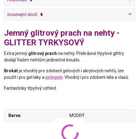
Související zboží
8
Jemný glitrový prach na nehty -
GLITTER TYRKYSOVÝ
Extra jemný
glitrový prach
na nehty. Překrásně třpytivé glittry
dodají Vašim nehtům jedinečné kouzlo.
Brokát
je vhodný pro zdobení gelových i akrylových nehtů, lze
použít i pro gel laky a
polygely
. Vhodný i pro zdobení těla a vlasů.
Fantasticky třpytivý vzhled.
Barva
MODRÝ