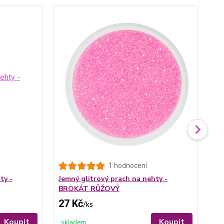
Je
1 hodnocení
BR
ty -
Jemný glitrový prach na nehty -
BROKÁT RŮŽOVÝ
27 Kč
27
/
ks
Koupit
Koupit
skladem
sk