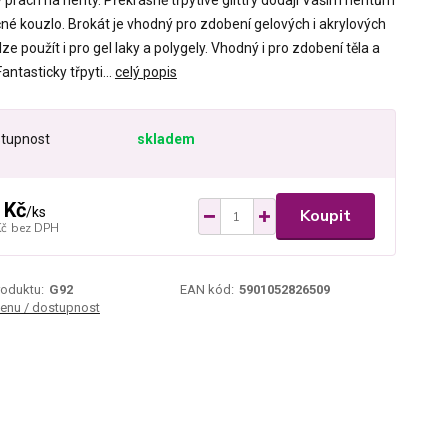
ý prach na nehty. Překrásně třpytivé glittry dodají Vašim nehtům
čné kouzlo. Brokát je vhodný pro zdobení gelových i akrylových
lze použít i pro gel laky a polygely. Vhodný i pro zdobení těla a
Fantasticky třpyti...
celý popis
tupnost
skladem
 Kč
/
ks
Koupit
Kč
bez DPH
roduktu:
G92
EAN kód:
5901052826509
cenu / dostupnost