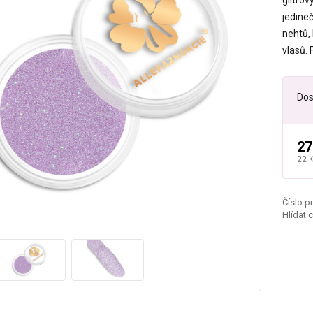
glitrov
jedine
nehtů, 
vlasů. 
Dos
27
22 
Číslo p
Hlídat 