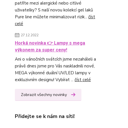
patříte mezi alergické nebo citlivé
uživatelky? S naší novou kolekcí gel laků
Pure line můžete minimalizovat rizik...
číst
celé
27.12.2022
Horká novinka 👉 Lampy s mega
výkonem za super ceny!
Ani o vánočních svátcích jsme nezaháleli a
právě dnes jsme pro Vás naskladnili nové,
MEGA výkonné duální UV/LED lampy v
exkluzivním designu! Vybírat ...
číst celé
Zobrazit všechny novinky
Přidejte se k nám na síti!