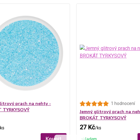
litrový prach na nehty -
1 hodnocení
T TYRKYSOVÝ
Jemný glitrový prach na neh
BROKÁT TYRKYSOVÝ
27 Kč
ks
/
ks
Koupit
skladem