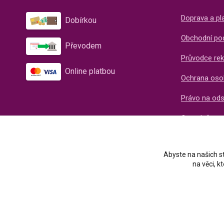
Doprava a pl
Dobírkou
Obchodní po
Převodem
Průvodce rek
Online platbou
Ochrana oso
Právo na od
O společnos
Recenze naš
Abyste na našich st
na věci, 