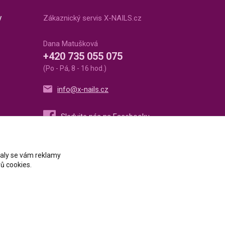
v
Zákaznický servis X-NAILS.cz
Dana Matušková
+420 735 055 075
(Po - Pá, 8 - 16 hod.)
info@x-nails.cz
ovaly se vám reklamy
ů cookies.