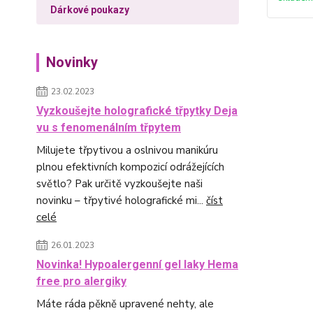
Dárkové poukazy
Novinky
23.02.2023
Vyzkoušejte holografické třpytky Deja
vu s fenomenálním třpytem
Milujete třpytivou a oslnivou manikúru
plnou efektivních kompozicí odrážejících
světlo? Pak určitě vyzkoušejte naši
novinku – třpytivé holografické mi...
číst
celé
26.01.2023
Novinka! Hypoalergenní gel laky Hema
free pro alergiky
Máte ráda pěkně upravené nehty, ale