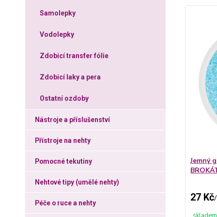
Samolepky
Vodolepky
Zdobicí transfer fólie
Zdobicí laky a pera
Ostatní ozdoby
Nástroje a příslušenství
Přístroje na nehty
Jemný g
Pomocné tekutiny
BROKÁ
Nehtové tipy (umělé nehty)
27 Kč
/
Péče o ruce a nehty
skladem