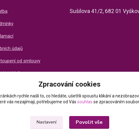
Sušilova 41/2, 682 01 Vyško
atba
dmínky
lamací
bních údajů
stoupení od smlouvy
ti X-NAILS
Zpracování cookies
ich zákazníků
ránkách rychle našli to, co hledáte, ušetřili spoustu klikání a nezobraz
které vás nezajímají, potřebujeme od Vás
souhlas
se zpracováním soubor
Povolit vše
Nastavení