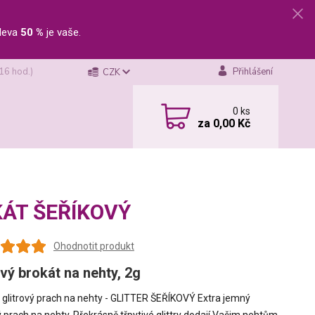
leva
50 %
je vaše.
 16 hod.)
Přihlášení
CZK
0
ks
za
0,00 Kč
OKÁT ŠEŘÍKOVÝ
Ohodnotit produkt
ový brokát na nehty, 2g
glitrový prach na nehty - GLITTER ŠEŘÍKOVÝ Extra jemný