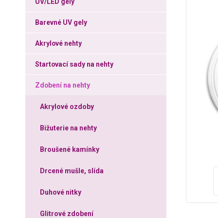
UV/LED gely
Barevné UV gely
Akrylové nehty
Startovací sady na nehty
Zdobení na nehty
Akrylové ozdoby
Bižuterie na nehty
Broušené kamínky
Drcené mušle, slída
Duhové nitky
Glitrové zdobení