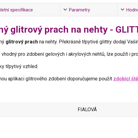
etní specifikace
Parametry
Hodn
ý glitrový prach na nehty - GL
mný
glitrový prach
na nehty. Překrásně třpytivé glittry dodají Va
 vhodný pro zdobení gelových i akrylových nehtů, lze použít i pro
ky třpytivý vzhled.
nou aplikaci glitrového zdobení doporučujeme použít
zdobicí ště
FIALOVÁ