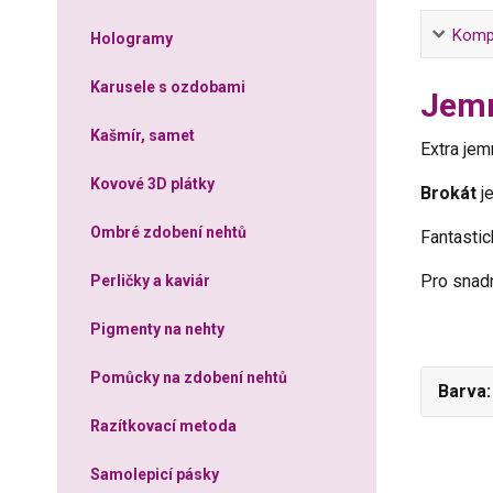
Kompl
Hologramy
Karusele s ozdobami
Jemn
Kašmír, samet
Extra je
Kovové 3D plátky
Brokát
je
Ombré zdobení nehtů
Fantastic
Pro snad
Perličky a kaviár
Pigmenty na nehty
Pomůcky na zdobení nehtů
Barva
Razítkovací metoda
Samolepicí pásky