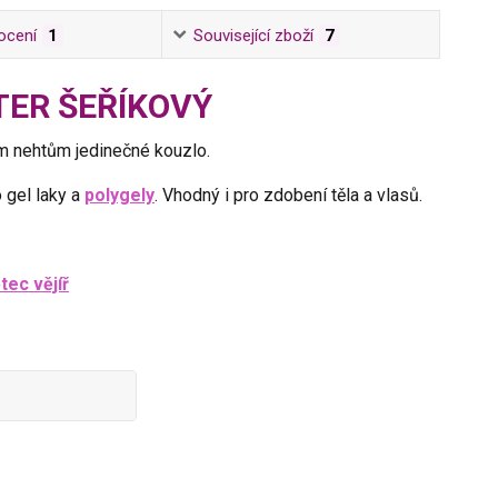
ocení
1
Související zboží
7
ITTER ŠEŘÍKOVÝ
šim nehtům jedinečné kouzlo.
 gel laky a
polygely
. Vhodný i pro zdobení těla a vlasů.
tec vějíř