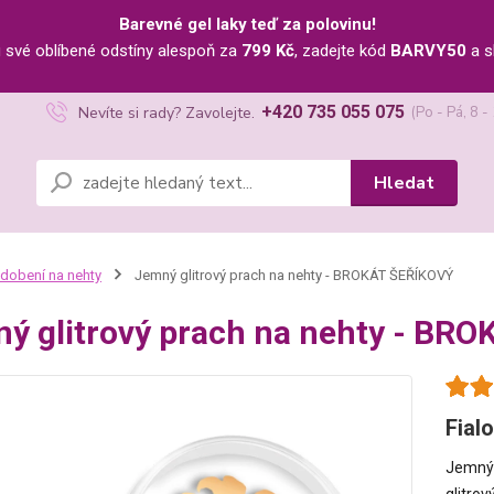
Barevné gel laky teď za polovinu!
u své oblíbené odstíny alespoň za
799 Kč
, zadejte kód
BARVY50
a s
+420 735 055 075
Nevíte si rady? Zavolejte.
(Po - Pá, 8 -
Hledat
dobení na nehty
Jemný glitrový prach na nehty - BROKÁT ŠEŘÍKOVÝ
ý glitrový prach na nehty - BR
Fial
Jemný 