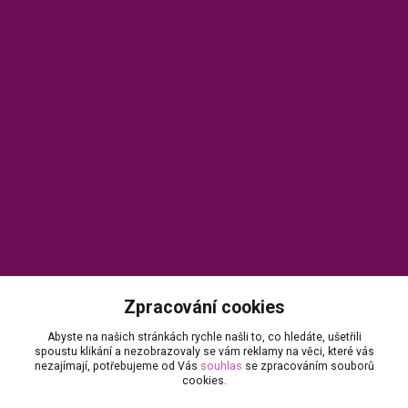
Kontakty
Zpracování cookies
Abyste na našich stránkách rychle našli to, co hledáte, ušetřili
Zákaznický servis X-NAILS.cz
spoustu klikání a nezobrazovaly se vám reklamy na věci, které vás
nezajímají, potřebujeme od Vás
souhlas
se zpracováním souborů
Dana Matušková
cookies.
+420 735 055 075