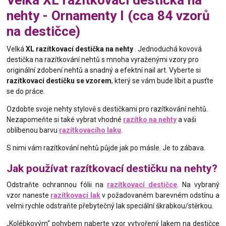
nehty - Ornamenty I (cca 84 vzorů
na destičce)
Velká
XL razítkovací destička na nehty
. Jednoduchá kovová
destička na razítkování nehtů s mnoha vyraženými vzory pro
originální zdobení nehtů a snadný a efektní nail art. Vyberte si
razítkovací destičku se vzorem
, který se vám bude líbit a pusťte
se do práce.
Ozdobte svoje nehty stylově s destičkami pro razítkování nehtů.
Nezapomeňte si také vybrat vhodné
razítko na nehty
a vaši
oblíbenou barvu
razítkovacího laku
.
S nimi vám razítkování nehtů půjde jak po másle. Je to zábava.
Jak používat razítkovací destičku na nehty?
Odstraňte ochrannou fólii na
razítkovací destičce
. Na vybraný
vzor naneste
razítkovací lak
v požadovaném barevném odstínu a
velmi rychle odstraňte přebytečný lak speciální škrabkou/stěrkou.
„Kolébkovým“ pohybem naberte vzor vytvořený lakem na destičce