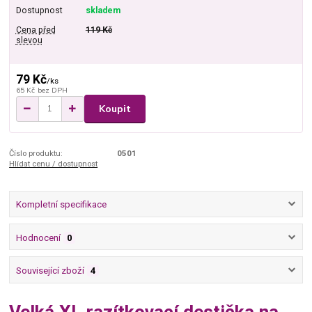
Dostupnost
skladem
Cena před
119 Kč
slevou
79 Kč
/
ks
65 Kč
bez DPH
Koupit
Číslo produktu:
0501
Hlídat cenu / dostupnost
Kompletní specifikace
Hodnocení
0
Související zboží
4
Velká XL razítkovací destička na