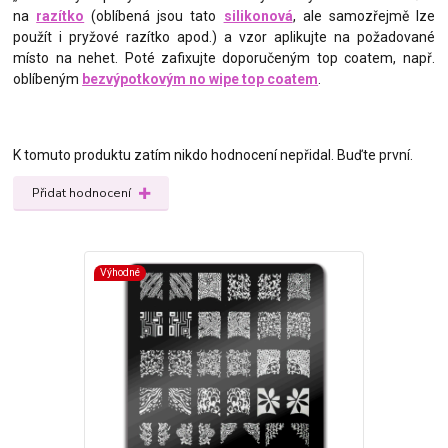
na
razítko
(oblíbená jsou tato
silikonová
, ale samozřejmě lze
použít i pryžové razítko apod.) a vzor aplikujte na požadované
místo na nehet. Poté zafixujte doporučeným top coatem, např.
oblíbeným
bezvýpotkovým no wipe top coatem
.
K tomuto produktu zatím nikdo hodnocení nepřidal. Buďte první.
Přidat hodnocení
Výhodné
Výhodné