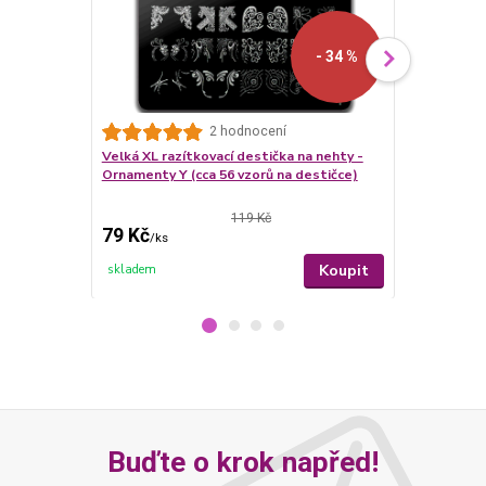
- 34 %
2 hodnocení
Velká XL razítkovací destička na nehty -
Velká XL raz
Ornamenty Y (cca 56 vzorů na destičce)
Ornamenty Z
destičce)
119 Kč
79 Kč
79 Kč
/
ks
/
ks
Koupit
skladem
skladem
Buďte o krok napřed!