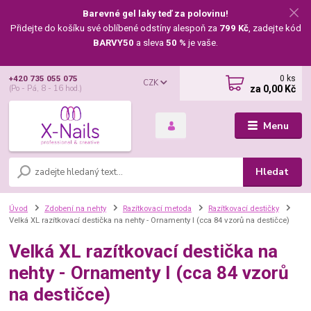
Barevné gel laky teď za polovinu!
Přidejte do košíku své oblíbené odstíny alespoň za
799 Kč
, zadejte kód
BARVY50
a sleva
50 %
je vaše.
0
ks
+420 735 055 075
CZK
za
0,00 Kč
(Po - Pá, 8 - 16 hod.)
Menu
Hledat
Úvod
Zdobení na nehty
Razítkovací metoda
Razítkovací destičky
Velká XL razítkovací destička na nehty - Ornamenty I (cca 84 vzorů na destičce)
Velká XL razítkovací destička na
nehty - Ornamenty I (cca 84 vzorů
na destičce)