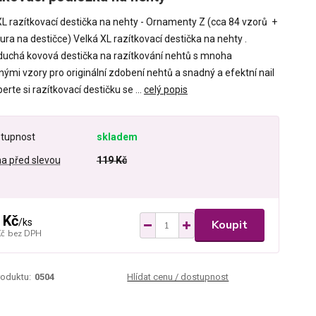
XL razítkovací destička na nehty - Ornamenty Z (cca 84 vzorů +
ra na destičce) Velká XL razítkovací destička na nehty .
uchá kovová destička na razítkování nehtů s mnoha
ými vzory pro originální zdobení nehtů a snadný a efektní nail
berte si razítkovací destičku se ...
celý popis
tupnost
skladem
a před slevou
119 Kč
 Kč
/
ks
Koupit
Kč
bez DPH
roduktu:
0504
Hlídat cenu / dostupnost