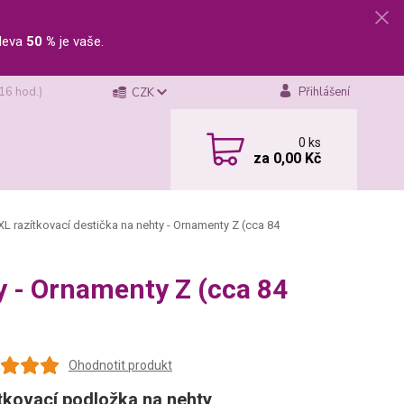
leva
50 %
je vaše.
 16 hod.)
Přihlášení
CZK
0
ks
za
0,00 Kč
L razítkovací destička na nehty - Ornamenty Z (cca 84
y - Ornamenty Z (cca 84
Ohodnotit produkt
tkovací podložka na nehty