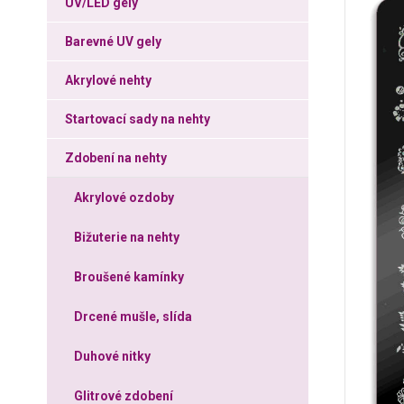
UV/LED gely
Barevné UV gely
Akrylové nehty
Startovací sady na nehty
Zdobení na nehty
Akrylové ozdoby
Bižuterie na nehty
Broušené kamínky
Drcené mušle, slída
Duhové nitky
Glitrové zdobení