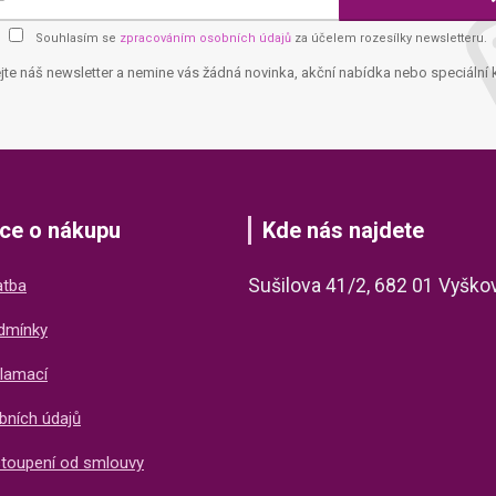
Souhlasím se
zpracováním osobních údajů
za účelem rozesílky newsletteru.
jte náš newsletter a nemine vás žádná novinka, akční nabídka nebo speciální 
ce o nákupu
Kde nás najdete
Sušilova 41/2, 682 01 Vyško
atba
dmínky
lamací
bních údajů
stoupení od smlouvy