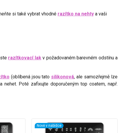
meňte si také vybrat vhodné
razítko na nehty
a vaši
este
razítkovací lak
v požadovaném barevném odstínu a
zítko
(oblíbená jsou tato
silikonová
, ale samozřejmě lze
na nehet. Poté zafixujte doporučeným top coatem, např.
Nově v nabídce
No