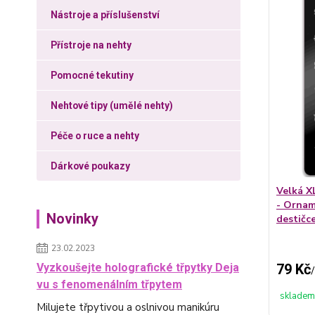
Nástroje a příslušenství
Přístroje na nehty
Pomocné tekutiny
Nehtové tipy (umělé nehty)
Péče o ruce a nehty
Dárkové poukazy
Velká X
- Ornam
Novinky
destičc
23.02.2023
79 Kč
Vyzkoušejte holografické třpytky Deja
/
vu s fenomenálním třpytem
skladem
Milujete třpytivou a oslnivou manikúru