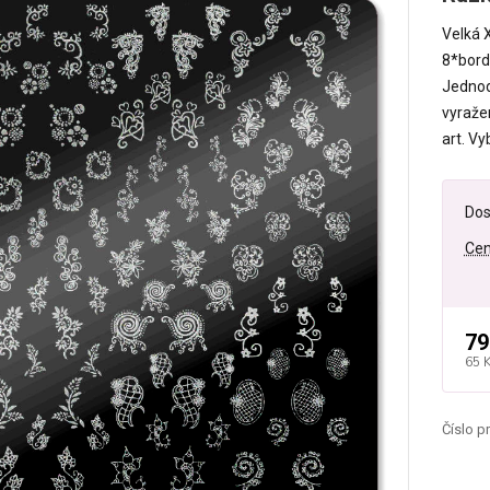
Velká 
8*bordu
Jednod
vyražen
art. Vy
Dos
Cen
79
65 
Číslo p