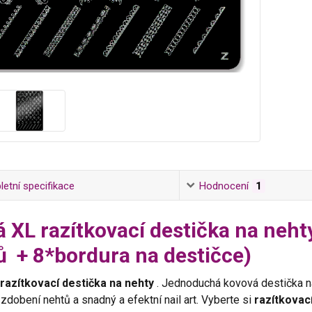
etní specifikace
Hodnocení
1
á XL razítkovací destička na neht
ů + 8*bordura na destičce)
 razítkovací destička na nehty
. Jednoduchá kovová destička n
í zdobení nehtů a snadný a efektní nail art. Vyberte si
razítkovac