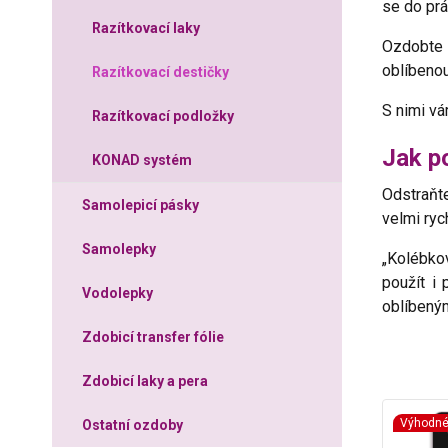
se do prá
Razítkovací laky
Ozdobte s
oblíbeno
Razítkovací destičky
S nimi vá
Razítkovací podložky
Jak p
KONAD systém
Odstraňte
Samolepicí pásky
velmi ryc
Samolepky
„Kolébko
použít i
Vodolepky
oblíben
Zdobicí transfer fólie
Zdobicí laky a pera
Výhodn
Ostatní ozdoby