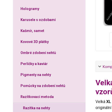
Hologramy
Karusele s ozdobami
Kašmír, samet
Kovové 3D plátky
Ombré zdobení nehtů
Perličky a kaviár
Kompl
Pigmenty na nehty
Velk
Pomůcky na zdobení nehtů
vzor
Razítkovací metoda
Velká
XL
origináln
Razítka na nehty