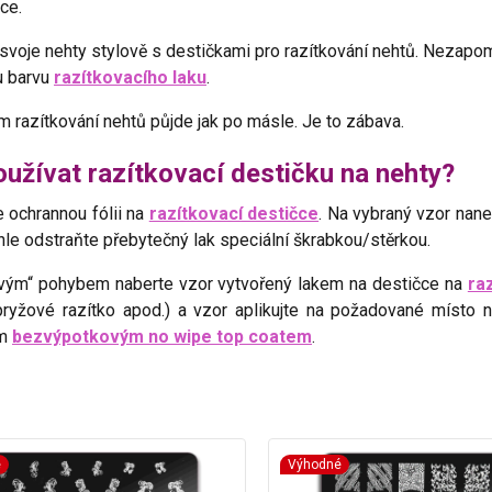
ce.
voje nehty stylově s destičkami pro razítkování nehtů. Nezapo
u barvu
razítkovacího laku
.
m razítkování nehtů půjde jak po másle. Je to zábava.
oužívat razítkovací destičku na nehty?
 ochrannou fólii na
razítkovací destičce
. Na vybraný vzor nan
hle odstraňte přebytečný lak speciální škrabkou/stěrkou.
vým“ pohybem naberte vzor vytvořený lakem na destičce na
ra
 pryžové razítko apod.) a vzor aplikujte na požadované místo 
ým
bezvýpotkovým no wipe top coatem
.
é
Výhodné