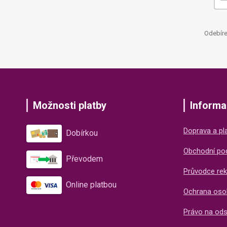
Odebíre
Možnosti platby
Informa
Doprava a pl
Dobírkou
Obchodní po
Převodem
Průvodce rek
Online platbou
Ochrana oso
Právo na od