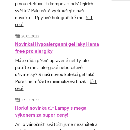
plnou efektivních kompozicí odrážejících
světlo? Pak určitě vyzkoušejte naši
novinku – třpytivé holografické mi...
číst
celé
26.01.2023
Novinka! Hypoalergenní gel laky Hema
free pro alergiky
Máte ráda pěkně upravené nehty, ale
patříte mezi alergické nebo citlivé
uživatelky? S naší novou kolekcí gel laků
Pure line můžete minimalizovat rizik...
číst
celé
27.12.2022
Horká novinka 👉 Lampy s mega
výkonem za super ceny!
Ani o vánočních svátcích jsme nezaháleli a