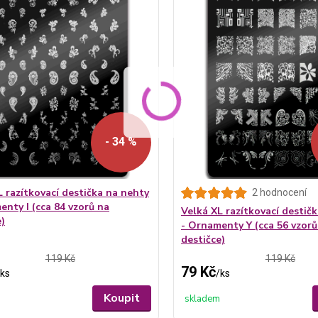
- 34 %
L razítkovací destička na nehty
2 hodnocení
enty I (cca 84 vzorů na
Velká XL razítkovací destič
e)
- Ornamenty Y (cca 56 vzorů
destičce)
119 Kč
119 Kč
79 Kč
ks
/
ks
Koupit
skladem