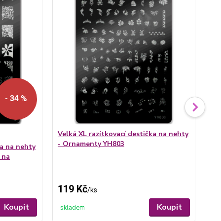
- 34 %
Velká XL razítkovací destička na nehty
Vel
- Ornamenty YH803
- 
ka na nehty
 na
119 Kč
11
/
ks
Koupit
Koupit
skladem
sk