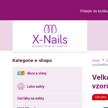
Přidejte do košík
Kategorie e-shopu
Úvod
Z
vzorů+8*bo
Akce a slevy
Velk
vzor
Letní nehty
Výhodné
Gel laky na nehty