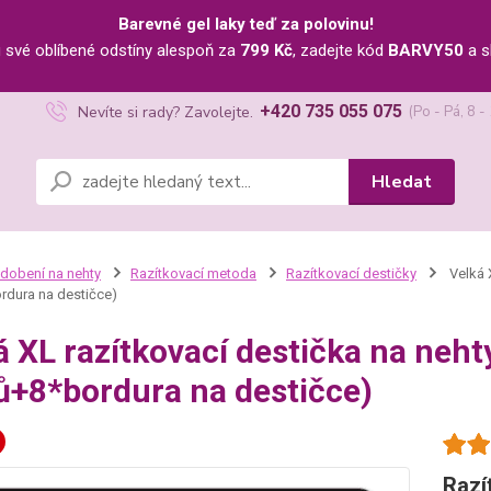
Barevné gel laky teď za polovinu!
u své oblíbené odstíny alespoň za
799 Kč
, zadejte kód
BARVY50
a s
+420 735 055 075
Nevíte si rady? Zavolejte.
(Po - Pá, 8 -
Hledat
dobení na nehty
Razítkovací metoda
Razítkovací destičky
Velká X
rdura na destičce)
á XL razítkovací destička na neht
ů+8*bordura na destičce)
Razí