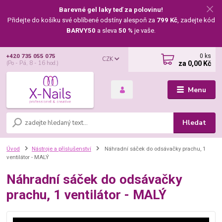
Barevné gel laky teď za polovinu!
Přidejte do košíku své oblíbené odstíny alespoň za
799 Kč
, zadejte kód
BARVY50
a sleva
50 %
je vaše.
0
ks
+420 735 055 075
CZK
za
0,00 Kč
(Po - Pá, 8 - 16 hod.)
Menu
Hledat
Úvod
Nástroje a příslušenství
Náhradní sáček do odsávačky prachu, 1
ventilátor - MALÝ
Náhradní sáček do odsávačky
prachu, 1 ventilátor - MALÝ