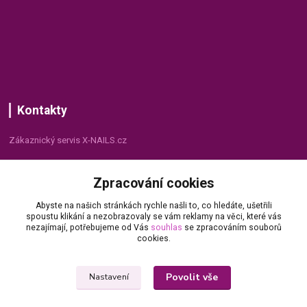
Kontakty
Zákaznický servis X-NAILS.cz
Dana Matušková
Zpracování cookies
+420 735 055 075
(Po - Pá, 8 - 16 hod.)
Abyste na našich stránkách rychle našli to, co hledáte, ušetřili
spoustu klikání a nezobrazovaly se vám reklamy na věci, které vás
info@x-nails.cz
nezajímají, potřebujeme od Vás
souhlas
se zpracováním souborů
cookies.
Povolit vše
Nastavení