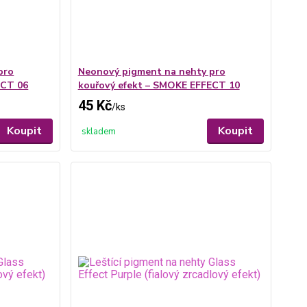
pro
Neonový pigment na nehty pro
ECT 06
kouřový efekt – SMOKE EFFECT 10
45 Kč
/
ks
Koupit
Koupit
skladem