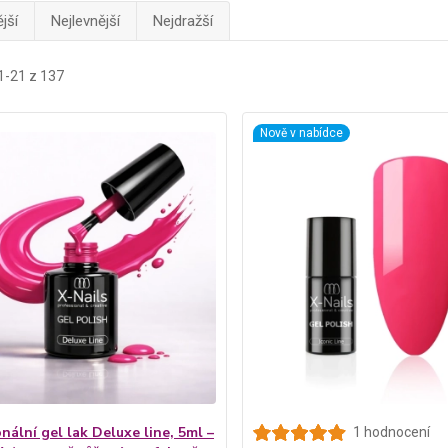
jší
Nejlevnější
Nejdražší
1-21 z 137
Nově v nabídce
nální gel lak Deluxe line, 5ml –
1 hodnocení