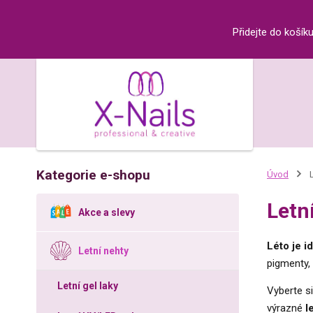
Přidejte do košík
Kategorie e-shopu
Úvod
L
Letn
Akce a slevy
Léto je id
Letní nehty
pigmenty, 
Letní gel laky
Vyberte s
výrazné
l