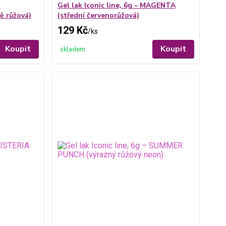
T
Gel lak Iconic line, 6g – MAGENTA
ě růžová)
(střední červenorůžová)
129 Kč
/
ks
Koupit
Koupit
skladem