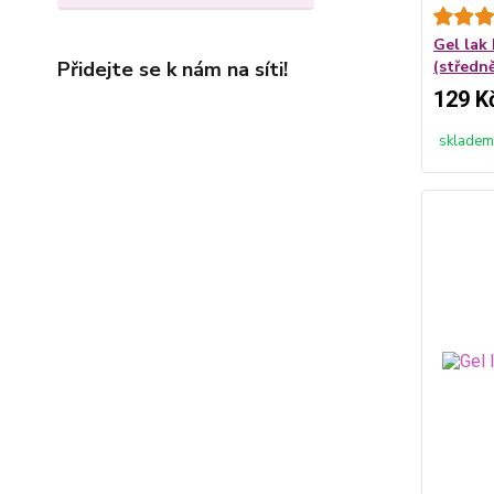
Gel lak
Přidejte se k nám na síti!
(středn
129 K
skladem