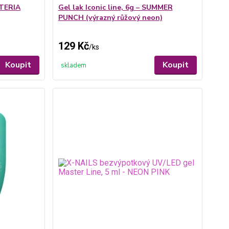
STERIA
Gel lak Iconic line, 6g – SUMMER
PUNCH (výrazný růžový neon)
129 Kč
/
ks
Koupit
Koupit
skladem