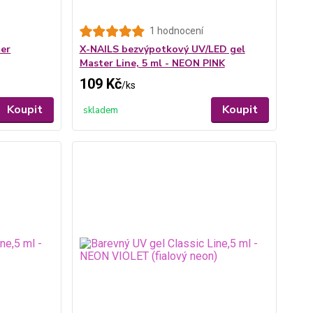
1 hodnocení
ter
X-NAILS bezvýpotkový UV/LED gel
Master Line, 5 ml - NEON PINK
109 Kč
/
ks
Koupit
Koupit
skladem