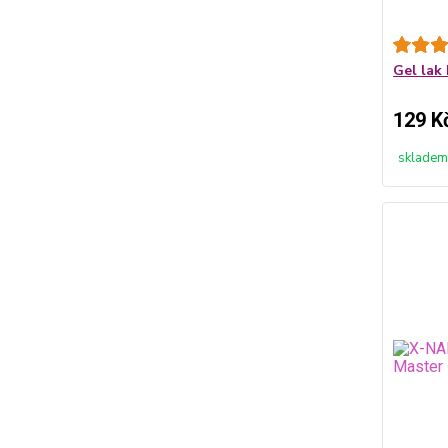
Gel lak 
129 K
skladem