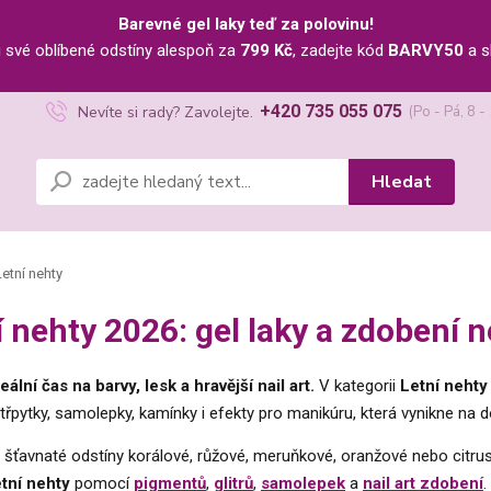
Barevné gel laky teď za polovinu!
u své oblíbené odstíny alespoň za
799 Kč
, zadejte kód
BARVY50
a s
+420 735 055 075
Nevíte si rady? Zavolejte.
(Po - Pá, 8 -
Hledat
etní nehty
í nehty 2026: gel laky a zdobení n
eální čas na barvy, lesk a hravější nail art.
V kategorii
Letní nehty
třpytky, samolepky, kamínky i efekty pro manikúru, která vynikne na d
i šťavnaté odstíny korálové, růžové, meruňkové, oranžové nebo citr
etní nehty
pomocí
pigmentů
,
glitrů
,
samolepek
a
nail art zdobení
.