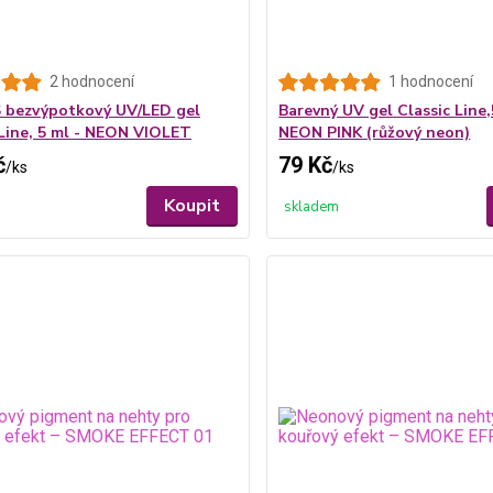
2 hodnocení
1 hodnocení
 bezvýpotkový UV/LED gel
Barevný UV gel Classic Line,
Line, 5 ml - NEON VIOLET
NEON PINK (růžový neon)
č
79 Kč
/
ks
/
ks
Koupit
skladem