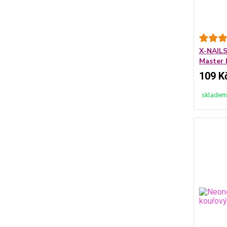
X-NAILS
Master 
109 K
skladem