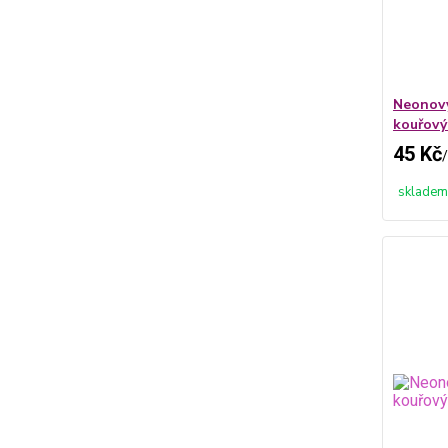
Neonový
kouřový
45 Kč
/
skladem