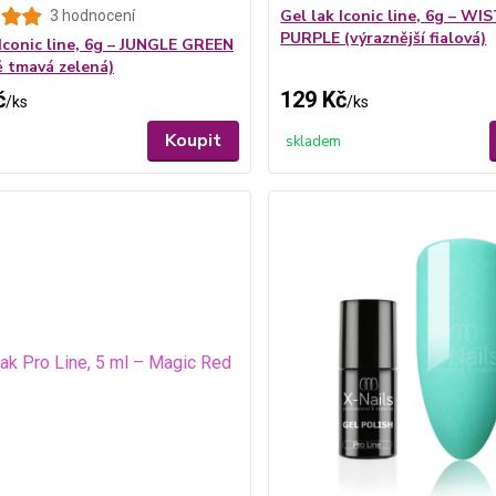
Gel lak Iconic line, 6g – WI
3 hodnocení
PURPLE (výraznější fialová)
 Iconic line, 6g – JUNGLE GREEN
ě tmavá zelená)
č
129 Kč
/
ks
/
ks
Koupit
skladem