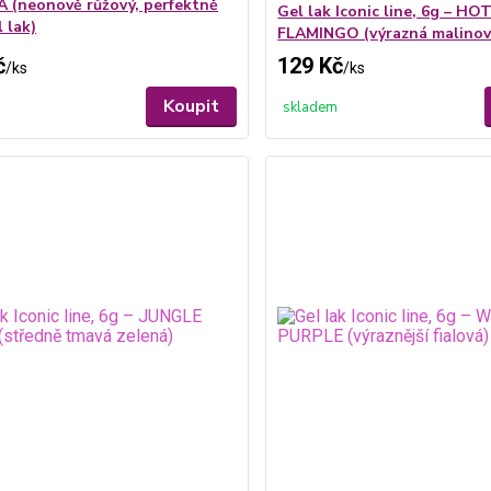
 (neonově růžový, perfektně
Gel lak Iconic line, 6g – HO
l lak)
FLAMINGO (výrazná malinov
č
129 Kč
/
ks
/
ks
Koupit
skladem