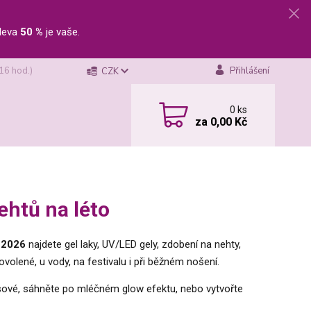
leva
50 %
je vaše.
 16 hod.)
Přihlášení
CZK
0
ks
za
0,00 Kč
ehtů na léto
 2026
najdete gel laky, UV/LED gely, zdobení na nehty,
ovolené, u vody, na festivalu i při běžném nošení.
usové, sáhněte po mléčném glow efektu, nebo vytvořte