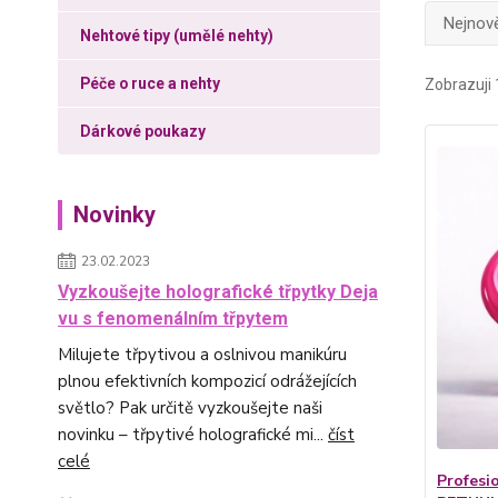
Nejnově
Nehtové tipy (umělé nehty)
Péče o ruce a nehty
Zobrazuji 
Dárkové poukazy
Novinky
23.02.2023
Vyzkoušejte holografické třpytky Deja
vu s fenomenálním třpytem
Milujete třpytivou a oslnivou manikúru
plnou efektivních kompozicí odrážejících
světlo? Pak určitě vyzkoušejte naši
novinku – třpytivé holografické mi...
číst
celé
Profesio