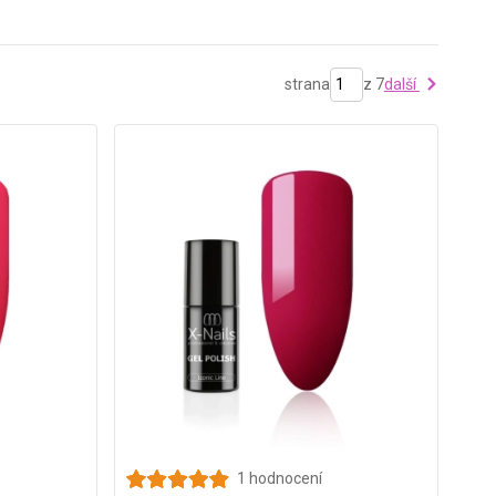
strana
z 7
další
1 hodnocení