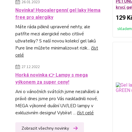
PETUNIA
26.01.2023
krycí ge
Novinka! Hypoalergenní gel laky Hema
129 K
free pro alergiky
Máte ráda pěkně upravené nehty, ale
skladem
patříte mezi alergické nebo citlivé
uživatelky? S naší novou kolekcí gel laků
Pure line můžete minimalizovat rizik...
číst
celé
27.12.2022
Horká novinka 👉 Lampy s mega
výkonem za super ceny!
Ani o vánočních svátcích jsme nezaháleli a
právě dnes jsme pro Vás naskladnili nové,
MEGA výkonné duální UV/LED lampy v
exkluzivním designu! Vybírat ...
číst celé
Zobrazit všechny novinky