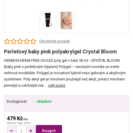
Ohodnotit produkt
Perleťový baby pink polyakrylgel Crystal Bloom
HEMA/DI-HEMA FREE UV/LED poly gel v tubě 30 ml - CRYSTAL BLOOM
(baby pink s perleťovým třpytem) Polygel – revoluční novinka ve světě
nehtové modeláže. Polygel je inovativní hybrid mezi gelovým a akrylovým
systémem. Poly akryl gel je mnohem pružnější než akryl, přesto mnohem
pevnější a odolnější než ...
celý popis
Dostupnost
skladem
479 Kč
/
ks
396 Kč
bez DPH
Koupit