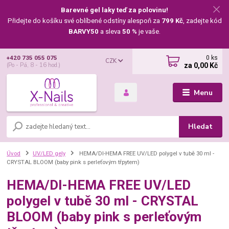
Barevné gel laky teď za polovinu!
Přidejte do košíku své oblíbené odstíny alespoň za
799 Kč
, zadejte kód
BARVY50
a sleva
50 %
je vaše.
0
ks
+420 735 055 075
CZK
za
0,00 Kč
(Po - Pá, 8 - 16 hod.)
Menu
Hledat
Úvod
UV/LED gely
HEMA/DI-HEMA FREE UV/LED polygel v tubě 30 ml -
CRYSTAL BLOOM (baby pink s perleťovým třpytem)
HEMA/DI-HEMA FREE UV/LED
polygel v tubě 30 ml - CRYSTAL
BLOOM (baby pink s perleťovým