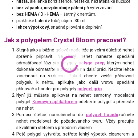
hustá,
ale lehká konzistence, nestéká, nezatéká ke kůžičce.
bez zápachu
,
nezpůsobuje pálení
při vytvrzování.
bez HEMA / Di-HEMA
– šetrný k nehtům.
praktické balení v tubě, objem 30 ml
lehce výpotkový
, snadné pilování a doplnění.
Jak s polygelem Crystal Bloom pracovat?
Stejně jako u běžné gelové modeláže je velmi důležité nehet
správně připravit. Na čistý nehet naneste speciální
odmašťovací fázi pro polygely
polygel prep
, kterým nehet
dokonale odmastíte a připravíte na další práci. Nechte lehce
zaschnout na vzduchu. Pokud chcete zvýšit přilnavost
polygelu k nehtu, aplikujte jako další vrstvu speciální
přilnavač a bonder pro polygely
polygel grip
.
Nyní již můžete aplikovat na nehet samotný modelační
polygel.
Kovovým aplikátorem
odeberte polygel a přeneste
na nehet.
Pomocí štětce namočeného do
polygel liquidu
začněte
nehet modelovat do požadovaného tvaru. Vždy pracujte
s kvalitním štětcem s přírodním vlasem.
Poté polygel vytvrdíte, setřete lehký výpotek cleanerem a