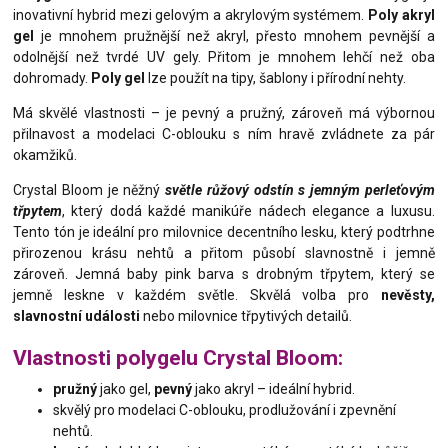
inovativní hybrid mezi gelovým a akrylovým systémem.
Poly akryl
gel
je mnohem pružnější než akryl, přesto mnohem pevnější a
odolnější než tvrdé UV gely. Přitom je mnohem lehčí než oba
dohromady.
Poly gel
lze použít na tipy, šablony i přírodní nehty.
Má skvělé vlastnosti – je pevný a pružný, zároveň má výbornou
přilnavost a modelaci C-oblouku s ním hravě zvládnete za pár
okamžiků.
Crystal Bloom je něžný
světle růžový odstín s jemným perleťovým
třpytem
, který dodá každé manikúře nádech elegance a luxusu.
Tento tón je ideální pro milovnice decentního lesku, který podtrhne
přirozenou krásu nehtů a přitom působí slavnostně i jemně
zároveň. Jemná baby pink barva s drobným třpytem, který se
jemně leskne v každém světle. Skvělá volba pro
nevěsty,
slavnostní události
nebo milovnice třpytivých detailů.
Vlastnosti polygelu Crystal Bloom:
pružný
jako gel,
pevný
jako akryl – ideální hybrid.
skvělý pro modelaci C-oblouku, prodlužování i zpevnění
nehtů.