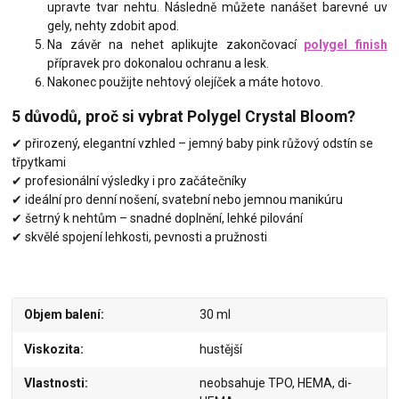
upravte tvar nehtu. Následně můžete nanášet barevné uv
gely, nehty zdobit apod.
Na závěr na nehet aplikujte zakončovací
polygel finish
přípravek pro dokonalou ochranu a lesk.
Nakonec použijte nehtový olejíček a máte hotovo.
5 důvodů, proč si vybrat Polygel Crystal Bloom?
✔ přirozený, elegantní vzhled – jemný baby pink růžový odstín se
třpytkami
✔ profesionální výsledky i pro začátečníky
✔ ideální pro denní nošení, svatební nebo jemnou manikúru
✔ šetrný k nehtům – snadné doplnění, lehké pilování
✔ skvělé spojení lehkosti, pevnosti a pružnosti
Objem balení
30 ml
Viskozita
hustější
Vlastnosti
neobsahuje TPO, HEMA, di-