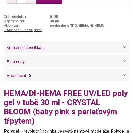
Číslo produktu:
0135
Objem balení:
30 ml
Vlastnosti:
neobsahuje TPO, HEMA, di-HEMA
Hlídat cenu / dostupnost
Kompletní specifikace
Parametry
Hodnocení
0
HEMA/DI-HEMA FREE UV/LED poly
gel v tubě 30 ml - CRYSTAL
BLOOM (baby pink s perleťovým
třpytem)
Polygel
– revoluční novinka ve světě nehtové modeláže. Polygel je