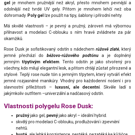
gel
je mnohem pružnější než akryl, přesto mnohem pevnější a
odolnější než tvrdé UV gely. Přitom je mnohem lehčí než oba
dohromady.
Poly gel
lze použít na tipy, šablony i přírodní nehty.
Má skvělé vlastnosti – je pevný a pružný, zároveň má výbornou
přilnavost a modelaci C-oblouku s ním hravě zvládnete za pár
okamžiků.
Rose Dusk je sofistikovaný odstín s nádechem
růžově zlaté
, který
jemně přechází do
béžovo-růžového podtónu
a je doplněný
jemným
třpytivým efektem
. Tento odstín je jako stvořený pro
všechny, kdo milují elegantní lesk, a přitom chtějí zůstat přirozené a
stylové. Teplý rose nude tón s jemným třpytem, který vytváří efekt
jemně rozjasněné manikúry. Vhodný pro každodenní nošení i pro
slavnostní příležitosti –
luxusní, ale decentní
. Skvěle ladí s
jakýmkoliv outfitem –
univerzální a nadčasový odstín.
Vlastnosti polygelu Rose Dusk:
pružný
jako gel,
pevný
jako akryl – ideální hybrid.
skvělý pro modelaci C-oblouku, prodlužování i zpevnění
nehtů.
hustá,
ale lehká konzistence, nestéká, nezatéká ke kůžičce.