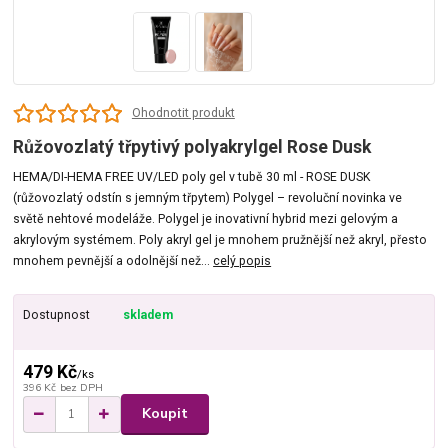
Ohodnotit produkt
Růžovozlatý třpytivý polyakrylgel Rose Dusk
HEMA/DI-HEMA FREE UV/LED poly gel v tubě 30 ml - ROSE DUSK
(růžovozlatý odstín s jemným třpytem) Polygel – revoluční novinka ve
světě nehtové modeláže. Polygel je inovativní hybrid mezi gelovým a
akrylovým systémem. Poly akryl gel je mnohem pružnější než akryl, přesto
mnohem pevnější a odolnější než...
celý popis
Dostupnost
skladem
479 Kč
/
ks
396 Kč
bez DPH
Koupit