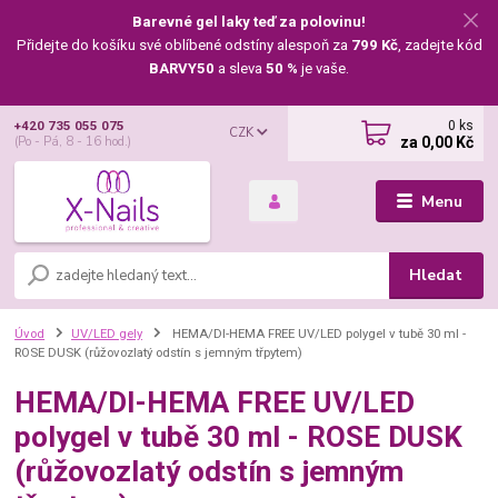
Barevné gel laky teď za polovinu!
Přidejte do košíku své oblíbené odstíny alespoň za
799 Kč
, zadejte kód
BARVY50
a sleva
50 %
je vaše.
0
ks
+420 735 055 075
CZK
za
0,00 Kč
(Po - Pá, 8 - 16 hod.)
Menu
Hledat
Úvod
UV/LED gely
HEMA/DI-HEMA FREE UV/LED polygel v tubě 30 ml -
ROSE DUSK (růžovozlatý odstín s jemným třpytem)
HEMA/DI-HEMA FREE UV/LED
polygel v tubě 30 ml - ROSE DUSK
(růžovozlatý odstín s jemným