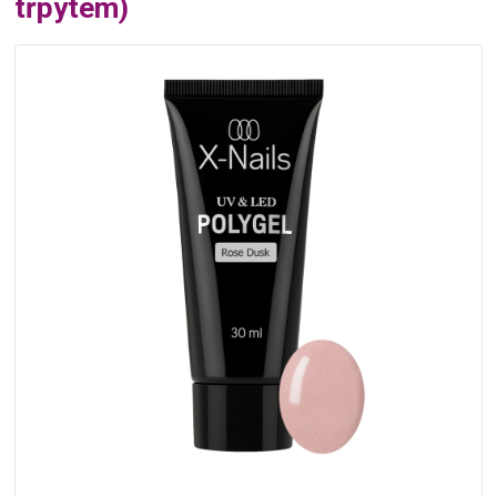
třpytem)