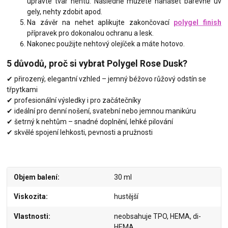
upravte tvar nehtu. Následně můžete nanášet barevné uv
gely, nehty zdobit apod.
Na závěr na nehet aplikujte zakončovací
polygel finish
přípravek pro dokonalou ochranu a lesk.
Nakonec použijte nehtový olejíček a máte hotovo.
5 důvodů, proč si vybrat Polygel Rose Dusk?
✔ přirozený, elegantní vzhled – jemný béžovo růžový odstín se
třpytkami
✔ profesionální výsledky i pro začátečníky
✔ ideální pro denní nošení, svatební nebo jemnou manikúru
✔ šetrný k nehtům – snadné doplnění, lehké pilování
✔ skvělé spojení lehkosti, pevnosti a pružnosti
Objem balení
30 ml
Viskozita
hustější
Vlastnosti
neobsahuje TPO, HEMA, di-
HEMA