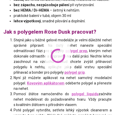
bez zápachu
,
nezpůsobuje pálení
při vytvrzování.
bez HEMA / Di-HEMA
– šetrný k nehtům.
praktické balení v tubě, objem 30 ml
lehce výpotkový
, snadné pilování a doplnění.
Jak s polygelem Rose Dusk pracovat?
Stejně jako u běžné gelové modeláže je velmi důležité nehet
správně připravit. Na čistý nehet naneste speciální
odmašťovací fázi pro polygely
polygel prep
, kterým nehet
dokonale odmastíte a připravíte na další práci. Nechte lehce
zaschnout na vzduchu. Pokud chcete zvýšit přilnavost
polygelu k nehtu, aplikujte jako další vrstvu speciální
přilnavač a bonder pro polygely
polygel grip
.
Nyní již můžete aplikovat na nehet samotný modelační
polygel.
Kovovým aplikátorem
odeberte polygel a přeneste
na nehet.
Pomocí štětce namočeného do
polygel liquidu
začněte
nehet modelovat do požadovaného tvaru. Vždy pracujte
s kvalitním štětcem s přírodním vlasem.
Poté polygel vytvrdíte, setřete lehký výpotek cleanerem a