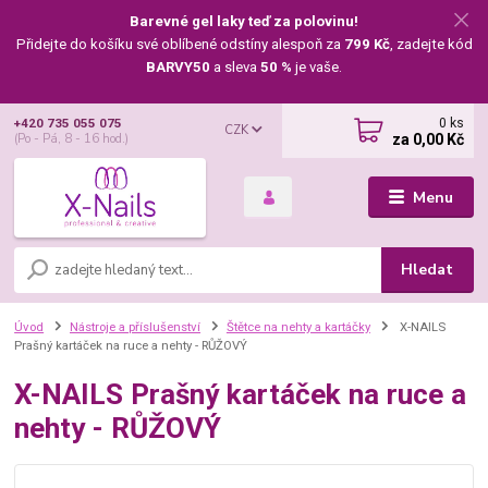
Barevné gel laky teď za polovinu!
Přidejte do košíku své oblíbené odstíny alespoň za
799 Kč
, zadejte kód
BARVY50
a sleva
50 %
je vaše.
0
ks
+420 735 055 075
CZK
za
0,00 Kč
(Po - Pá, 8 - 16 hod.)
Menu
Hledat
Úvod
Nástroje a příslušenství
Štětce na nehty a kartáčky
X-NAILS
Prašný kartáček na ruce a nehty - RŮŽOVÝ
X-NAILS Prašný kartáček na ruce a
nehty - RŮŽOVÝ