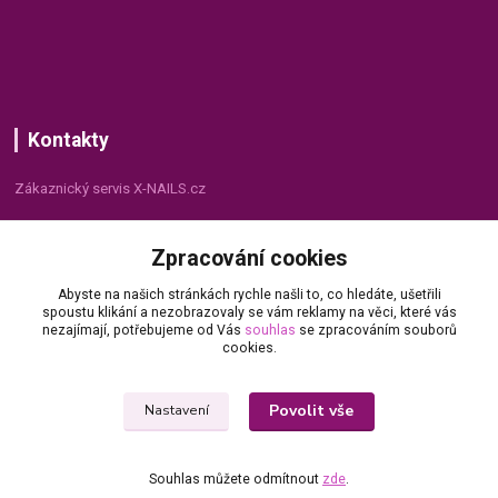
Kontakty
Zákaznický servis X-NAILS.cz
Dana Matušková
Zpracování cookies
+420 735 055 075
(Po - Pá, 8 - 16 hod.)
Abyste na našich stránkách rychle našli to, co hledáte, ušetřili
spoustu klikání a nezobrazovaly se vám reklamy na věci, které vás
info@x-nails.cz
nezajímají, potřebujeme od Vás
souhlas
se zpracováním souborů
cookies.
Povolit vše
Nastavení
Souhlas můžete odmítnout
zde
.
© Copyright 2026 X-NAILS.CZ