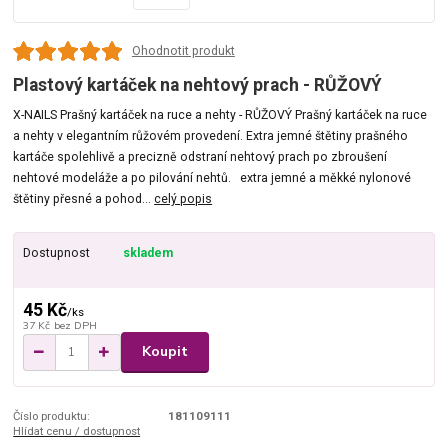
Ohodnotit produkt
Plastový kartáček na nehtový prach - RŮŽOVÝ
X-NAILS Prašný kartáček na ruce a nehty - RŮŽOVÝ Prašný kartáček na ruce
a nehty v elegantním růžovém provedení. Extra jemné štětiny prašného
kartáče spolehlivě a precizně odstraní nehtový prach po zbroušení
nehtové modeláže a po pilování nehtů. extra jemné a měkké nylonové
štětiny přesné a pohod...
celý popis
Dostupnost
skladem
45 Kč
/
ks
37 Kč
bez DPH
Koupit
Číslo produktu:
181109111
Hlídat cenu / dostupnost