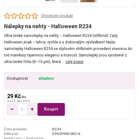
Ohodnotit produkt
Nálepky na nehty - Halloween R234
Ultra tenké samolepky na nehty – Halloween R234 (stříbrné) Zažij
Halloween jinak – lehce, rychle a s dokonalým výsledkem! Naše
samolepky Halloween R234 ve stylovém stříbrném provedení vnessou do
tvé manikúry tajemnou eleganci a hravost. Samolepky jsou vyrobené z
ultra tenké fólie (8–10 µm), která ...
celý popis
Dostupnost
skladem
29 Kč
/
ks
24 Kč
bez DPH
Koupit
Číslo produktu:
R234
EAN kód:
5903990538216
Hlídat cenu / dostupnost