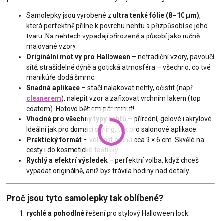
Samolepky jsou vyrobené z
ultra tenké fólie (8–10 µm)
,
která perfektně přilne k povrchu nehtu a přizpůsobí se jeho
tvaru. Na nehtech vypadají přirozeně a působí jako ručně
malované vzory.
Originální motivy pro Halloween
– netradiční vzory, pavoučí
sítě, strašidelné dýně a gotická atmosféra – všechno, co tvé
manikúře dodá šmrnc.
Snadná aplikace
– stačí nalakovat nehty, očistit (např.
cleanerem
), nalepit vzor a zafixovat vrchním lakem (top
coatem). Hotovo během pár minut!
Vhodné pro všechny typy nehtů
– přírodní, gelové i akrylové.
Ideální jak pro domácí styling, tak pro salonové aplikace.
Praktický formát
– velikost archu cca 9 × 6 cm. Skvělé na
cesty i do kosmetické taštičky.
Rychlý a efektní výsledek
– perfektní volba, když chceš
vypadat originálně, aniž bys trávila hodiny nad detaily.
Proč jsou tyto samolepky tak oblíbené?
rychlé a pohodlné
řešení pro stylový Halloween look.