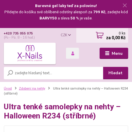
Barevné gel laky teď za polovinu!
Přidejte do košíku své oblíbené odstíny alespoň za
799 Kč
, zadejte kód
BARVY50
a sleva
50 %
je vaše.
0
ks
+420 735 055 075
CZK
za
0,00 Kč
(Po - Pá, 8 - 16 hod.)
Menu
Hledat
Úvod
Zdobení na nehty
Ultra tenké samolepky na nehty – Halloween R234
(stříbrné)
Ultra tenké samolepky na nehty –
Halloween R234 (stříbrné)