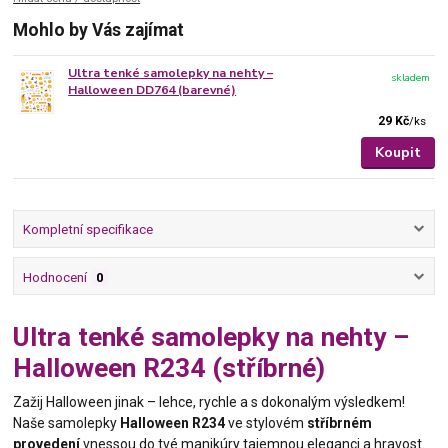
Mohlo by Vás zajímat
Ultra tenké samolepky na nehty –
skladem
Halloween DD764 (barevné)
29 Kč
/
ks
Koupit
Kompletní specifikace
Hodnocení
0
Ultra tenké samolepky na nehty –
Halloween R234 (stříbrné)
Zažij Halloween jinak – lehce, rychle a s dokonalým výsledkem!
Naše samolepky
Halloween R234
ve stylovém
stříbrném
provedení
vnessou do tvé manikúry tajemnou eleganci a hravost.