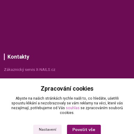
Kontakty
Zákaznický servis X-NAILS.cz
Dana Matušková
Zpracování cookies
+420 735 055 075
(Po - Pá, 8 - 16 hod.)
Abyste na našich stránkách rychle našli to, co hledáte, ušetřili
spoustu klikání a nezobrazovaly se vám reklamy na věci, které vás
info@x-nails.cz
nezajímají, potřebujeme od Vás
souhlas
se zpracováním souborů
cookies.
Povolit vše
Nastavení