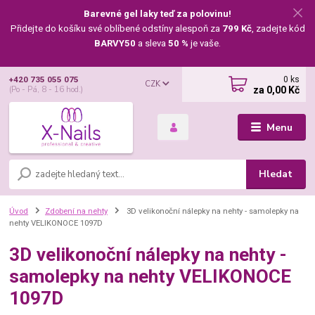
Barevné gel laky teď za polovinu!
Přidejte do košíku své oblíbené odstíny alespoň za
799 Kč
, zadejte kód
BARVY50
a sleva
50 %
je vaše.
0
ks
+420 735 055 075
CZK
za
0,00 Kč
(Po - Pá, 8 - 16 hod.)
Menu
Hledat
Úvod
Zdobení na nehty
3D velikonoční nálepky na nehty - samolepky na
nehty VELIKONOCE 1097D
3D velikonoční nálepky na nehty -
samolepky na nehty VELIKONOCE
1097D