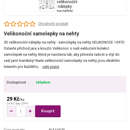
Ohodnotit produkt
Velikonoční samolepky na nehty
3D velikonoční nálepky na nehty - samolepky na nehty VELIKONOCE 1097D
Oslavte příchod jara a kouzlo Velikonoc s naší exkluzivní kolekcí
samolepek na nehty, která je navržena tak, aby přinesla radost a styl do
vaší jarní manikúry! Naše velikonoční samolepky na nehty jsou ideálním
řešením pro každého,...
celý popis
Dostupnost
skladem
29 Kč
/
ks
24 Kč
bez DPH
Koupit
Číslo produktu:
BLE1097D