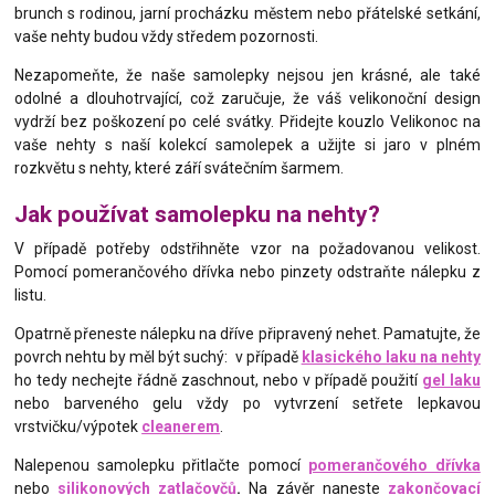
brunch s rodinou, jarní procházku městem nebo přátelské setkání,
vaše nehty budou vždy středem pozornosti.
Nezapomeňte, že naše samolepky nejsou jen krásné, ale také
odolné a dlouhotrvající, což zaručuje, že váš velikonoční design
vydrží bez poškození po celé svátky. Přidejte kouzlo Velikonoc na
vaše nehty s naší kolekcí samolepek a užijte si jaro v plném
rozkvětu s nehty, které září svátečním šarmem.
Jak používat samolepku na nehty?
V případě potřeby odstřihněte vzor na požadovanou velikost.
Pomocí pomerančového dřívka nebo pinzety odstraňte nálepku z
listu.
Opatrně přeneste nálepku na dříve připravený nehet. Pamatujte, že
povrch nehtu by měl být suchý: v případě
klasického laku na nehty
ho tedy nechejte řádně zaschnout, nebo v případě použití
gel laku
nebo barveného gelu vždy po vytvrzení setřete lepkavou
vrstvičku/výpotek
cleanerem
.
Nalepenou samolepku přitlačte pomocí
pomerančového dřívka
nebo
silikonových zatlačovčů
.
Na závěr naneste
zakončovací