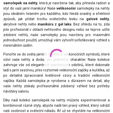
samolepek na nehty
, která je navržena tak, aby přinesla radost a
styl do vaší jarní manikúry! Naše
velikonoční
samolepky na nehty
jsou ideálním řešením pro každého, kdo hledá snadný a efektivní
způsob, jak přidat trochu svátečního lesku na
gelové nehty
,
akrylové nehty nebo
manikúru z gel laku
. Bez ohledu na to, zda
jste profesionál v oblasti nehtového designu nebo se teprve učíte
zdobení nehtů, naše samolepky jsou navrženy pro maximální
jednoduchost použití, umožňují vám vytvořit sofistikovaný vzhled s
minimálním úsilím.
Ponořte se do světa jarních motivů a velikonočních symbolů, které
oživí vaše nehty a dodají jim jedinečný charakter. Naše kolekce
zahrnuje vše od elegantních pastelových odstínů, které dokonale
ladí s jarní sezónou, přes roztomilé velikonoční zajíčky a kuřátka, až
po detailně zpracované květinové vzory a tradiční velikonoční
vajíčka. Každá samolepka je vyrobena s důrazem na detail, aby
vaše nehty získaly profesionálně zdobený vzhled bez potřeby
návštěvy salonu.
Díky naší kolekci samolepek na nehty můžete experimentovat a
kombinovat různé styly, abyste našli ten pravý vzhled, který odráží
vaši osobnost a sváteční náladu. Ať už se chystáte na velikonoční