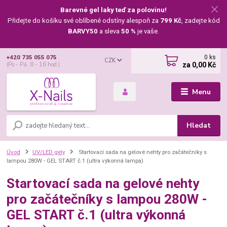
Barevné gel laky teď za polovinu!
Přidejte do košíku své oblíbené odstíny alespoň za
799 Kč
, zadejte kód
BARVY50
a sleva
50 %
je vaše.
0
ks
+420 735 055 075
CZK
za
0,00 Kč
(Po - Pá, 8 - 16 hod.)
Menu
Hledat
Úvod
UV/LED gely
Startovací sada na gelové nehty pro začátečníky s
lampou 280W - GEL START č.1 (ultra výkonná lampa)
Startovací sada na gelové nehty
pro začátečníky s lampou 280W -
GEL START č.1 (ultra výkonná