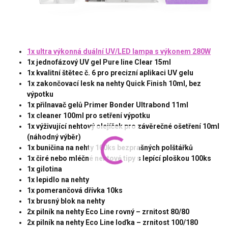
1x ultra výkonná duální UV/LED lampa s výkonem 280W
1x jednofázový UV gel Pure line Clear 15ml
1x kvalitní štětec č. 6 pro precizní aplikaci UV gelu
1x zakončovací lesk na nehty Quick Finish 10ml, bez
výpotku
1x přilnavač gelů Primer Bonder Ultrabond 11ml
1x cleaner 100ml pro setření výpotku
1x výživující nehtový olejíček pro závěrečné ošetření 10ml
(náhodný výběr)
1x buničina na nehty 100ks bezprašných polštářků
1x čiré nebo mléčné nehtové tipy s lepící ploškou 100ks
1x gilotina
1x lepidlo na nehty
1x pomerančová dřívka 10ks
1x brusný blok na nehty
2x pilník na nehty Eco Line rovný – zrnitost 80/80
2x pilník na nehty Eco Line loďka – zrnitost 100/180