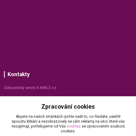
Kontakty
Zákaznický servis X-NAILS.cz
Dana Matušková
Zpracování cookies
+420 735 055 075
(Po - Pá, 8 - 16 hod.)
Abyste na našich stránkách rychle našli to, co hledáte, ušetřili
spoustu klikání a nezobrazovaly se vám reklamy na věci, které vás
info@x-nails.cz
nezajímají, potřebujeme od Vás
souhlas
se zpracováním souborů
cookies.