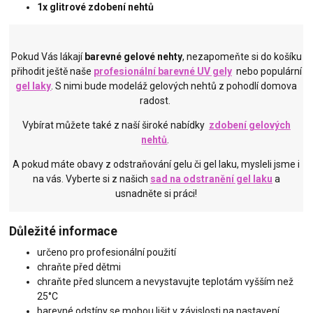
1x glitrové zdobení nehtů
Pokud Vás lákají
barevné gelové nehty
, nezapomeňte si do košíku
přihodit ještě naše
profesionální barevné UV gely
nebo populární
gel laky
. S nimi bude modeláž gelových nehtů z pohodlí domova
radost.
Vybírat můžete také z naší široké nabídky
zdobení gelových
nehtů
.
A pokud máte obavy z odstraňování gelu či gel laku, mysleli jsme i
na vás. Vyberte si z našich
sad na odstranění gel laku
a
usnadněte si práci!
Důležité informace
určeno pro profesionální použití
chraňte před dětmi
chraňte před sluncem a nevystavujte teplotám vyšším než
25°C
barevné odstíny se mohou lišit v závislosti na nastavení