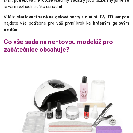
start potřebovat? Protože všechny začátky jsou těžké, my jsme se
je vám rozhodli trošku usnadnit.
V této
startovací sadě na gelové nehty s duální UV/LED lampou
najdete vše potřebné pro váš první krok ke
krásným gelovým
nehtům
.
Co vše sada na nehtovou modeláž pro
začátečnice obsahuje?