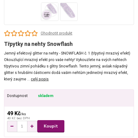
Ohodnotit produkt
Třpytky na nehty Snowflash
Jemný efektový glitter na nehty - SNOWFLASH č. 1 (třpytivý mrazivý efekt)
Okouzlující mrazivý efekt pro vaše nehty! Vykouzlete na svých nehtech
třpytivou zimní pohádku s glitry Snowflash. Tento jemný, avšak nápadný
glitter s hrubšími částicemi dodá vašim nehtům jedinečný mrazivý efekt,
který zaujme ...
celý popis
Dostupnost
skladem
49 Kč
/
ks
40 Kč
bez DPH
Koupit