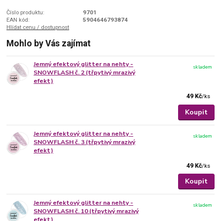
Číslo produktu:
9701
EAN kód:
5904646793874
Hlídat cenu / dostupnost
Mohlo by Vás zajímat
Jemný efektový glitter na nehty -
skladem
SNOWFLASH č. 2 (třpytivý mrazivý
efekt)
49 Kč
/
ks
Koupit
Jemný efektový glitter na nehty -
skladem
SNOWFLASH č. 3 (třpytivý mrazivý
efekt)
49 Kč
/
ks
Koupit
Jemný efektový glitter na nehty -
skladem
SNOWFLASH č. 10 (třpytivý mrazivý
efekt)