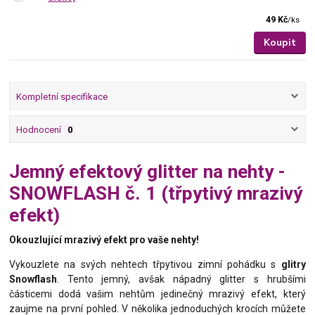
49 Kč
/
ks
Koupit
Kompletní specifikace
Hodnocení
0
Jemný efektový glitter na nehty -
SNOWFLASH č. 1 (třpytivý mrazivý
efekt)
Okouzlující mrazivý efekt pro vaše nehty!
Vykouzlete na svých nehtech třpytivou zimní pohádku s
glitry
Snowflash
. Tento jemný, avšak nápadný glitter s hrubšími
částicemi dodá vašim nehtům jedinečný mrazivý efekt, který
zaujme na první pohled. V několika jednoduchých krocích můžete