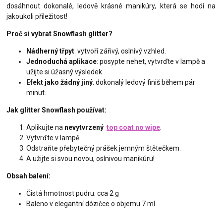
dosáhnout dokonalé, ledově krásné manikúry, která se hodí na
jakoukoli příležitost!
Proč si vybrat Snowflash glitter?
Nádherný třpyt
: vytvoří zářivý, oslnivý vzhled.
Jednoduchá aplikace
: posypte nehet, vytvrďte v lampě a
užijte si úžasný výsledek.
Efekt jako žádný jiný
: dokonalý ledový finiš během pár
minut.
Jak glitter Snowflash používat:
Aplikujte na
nevytvrzený
top coat no wipe
.
Vytvrďte v lampě.
Odstraňte přebytečný prášek jemným štětečkem.
A užijte si svou novou, oslnivou manikúru!
Obsah balení:
Čistá hmotnost pudru: cca 2 g
Baleno v elegantní dózičce o objemu 7 ml