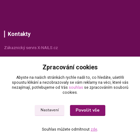
Kontakty
Zákaznický servis X-NAILS.cz
Dana Matušková
Zpracování cookies
+420 735 055 075
(Po - Pá, 8 - 16 hod.)
Abyste na našich stránkách rychle našli to, co hledáte, ušetřili
spoustu klikání a nezobrazovaly se vám reklamy na věci, které vás
info@x-nails.cz
nezajímají, potřebujeme od Vás
souhlas
se zpracováním souborů
cookies.
Povolit vše
Nastavení
Souhlas můžete odmítnout
zde
.
© Copyright 2026 X-NAILS.CZ
Vytvořeno na
Eshop-rychle.cz