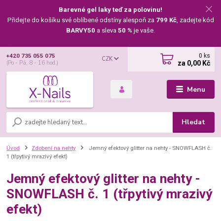
Barevné gel laky teď za polovinu!
Přidejte do košíku své oblíbené odstíny alespoň za
799 Kč
, zadejte kód
BARVY50
a sleva
50 %
je vaše.
0
ks
+420 735 055 075
CZK
za
0,00 Kč
(Po - Pá, 8 - 16 hod.)
Menu
Hledat
Úvod
Zdobení na nehty
Jemný efektový glitter na nehty - SNOWFLASH č.
1 (třpytivý mrazivý efekt)
Jemný efektový glitter na nehty -
SNOWFLASH č. 1 (třpytivý mrazivý
efekt)