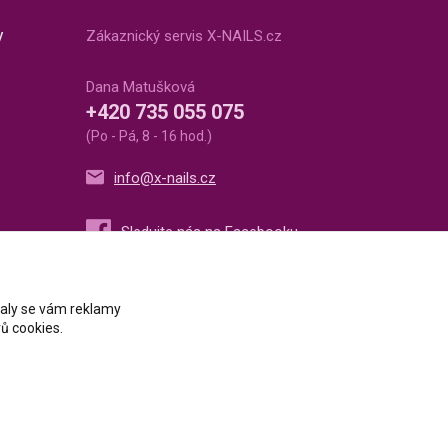
v
Zákaznický servis X-NAILS.cz
Dana Matušková
+420 735 055 075
(Po - Pá, 8 - 16 hod.)
info@x-nails.cz
ovaly se vám reklamy
ů cookies.