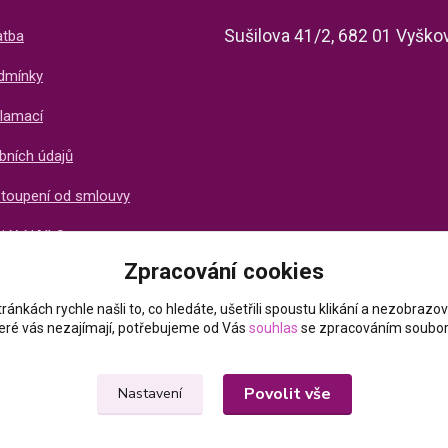
Sušilova 41/2, 682 01 Vyško
atba
dmínky
lamací
bních údajů
stoupení od smlouvy
ti X-NAILS
Zpracování cookies
ich zákazníků
ránkách rychle našli to, co hledáte, ušetřili spoustu klikání a nezobraz
které vás nezajímají, potřebujeme od Vás
souhlas
se zpracováním soubor
Povolit vše
Nastavení