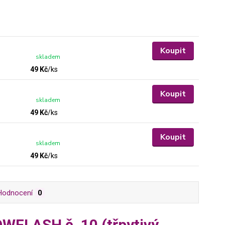
Koupit
skladem
49 Kč
/
ks
Koupit
skladem
49 Kč
/
ks
Koupit
skladem
49 Kč
/
ks
Hodnocení
0
OWFLASH č. 10 (třpytivý