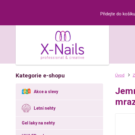
Přidejte do košík
Kategorie e-shopu
Úvod
Z
Jemn
Akce a slevy
mraz
Letní nehty
Gel laky na nehty