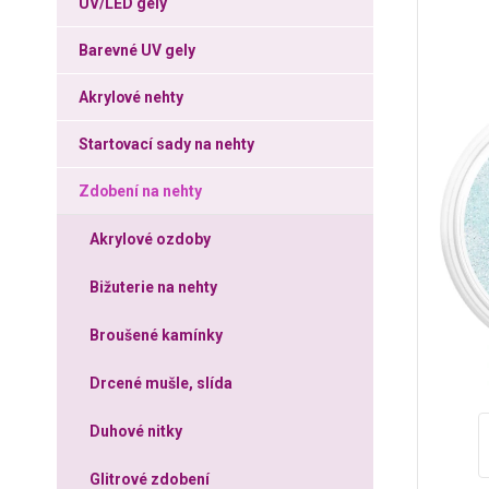
UV/LED gely
Barevné UV gely
Akrylové nehty
Startovací sady na nehty
Zdobení na nehty
Akrylové ozdoby
Bižuterie na nehty
Broušené kamínky
Drcené mušle, slída
Duhové nitky
Glitrové zdobení