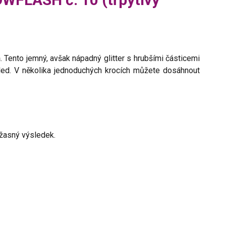
h
. Tento jemný, avšak nápadný glitter s hrubšími částicemi
led. V několika jednoduchých krocích můžete dosáhnout
 úžasný výsledek.