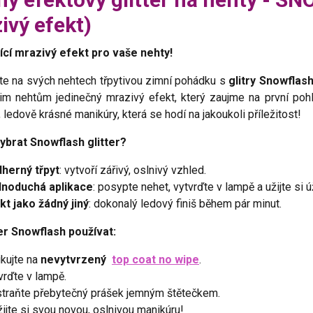
ivý efekt)
ící mrazivý efekt pro vaše nehty!
te na svých nehtech třpytivou zimní pohádku s
glitry Snowflas
im nehtům jedinečný mrazivý efekt, který zaujme na první poh
 ledově krásné manikúry, která se hodí na jakoukoli příležitost!
vybrat Snowflash glitter?
herný třpyt
: vytvoří zářivý, oslnivý vzhled.
noduchá aplikace
: posypte nehet, vytvrďte v lampě a užijte si
kt jako žádný jiný
: dokonalý ledový finiš během pár minut.
ter Snowflash používat:
ikujte na
nevytvrzený
top coat no wipe
.
vrďte v lampě.
traňte přebytečný prášek jemným štětečkem.
žijte si svou novou, oslnivou manikúru!