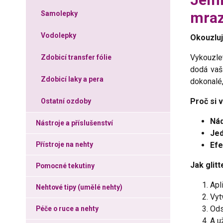
mraz
Samolepky
Vodolepky
Okouzluj
Vykouzle
Zdobicí transfer fólie
dodá vaš
Zdobicí laky a pera
dokonalé,
Proč si 
Ostatní ozdoby
Nád
Nástroje a příslušenství
Jed
Efe
Přístroje na nehty
Jak glit
Pomocné tekutiny
Apl
Nehtové tipy (umělé nehty)
Vyt
Ods
Péče o ruce a nehty
A u