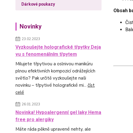
Dárkové poukazy
Obsah ba
Čis
Novinky
Bal
23.02.2023
Vyzkoušejte holografické třpytky Deja
vu s fenomenálním třpytem
Milujete třpytivou a oslnivou manikúru
plnou efektivních kompozicí odrážejících
světlo? Pak určitě vyzkoušejte naši
novinku – třpytivé holografické mi...
číst
celé
26.01.2023
Novinka! Hypoalergenní gel laky Hema
free pro alergiky
Máte ráda pěkně upravené nehty, ale