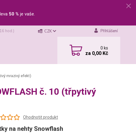
leva
50 %
je vaše.
 16 hod.)
Přihlášení
CZK
0
ks
za
0,00 Kč
ivý mrazivý efekt)
OWFLASH č. 10 (třpytivý
Ohodnotit produkt
tky na nehty Snowflash