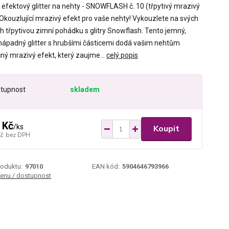
efektový glitter na nehty - SNOWFLASH č. 10 (třpytivý mrazivý
 Okouzlující mrazivý efekt pro vaše nehty! Vykouzlete na svých
h třpytivou zimní pohádku s glitry Snowflash. Tento jemný,
nápadný glitter s hrubšími částicemi dodá vašim nehtům
čný mrazivý efekt, který zaujme...
celý popis
tupnost
skladem
 Kč
/
ks
Koupit
Kč
bez DPH
roduktu:
97010
EAN kód:
5904646793966
cenu / dostupnost