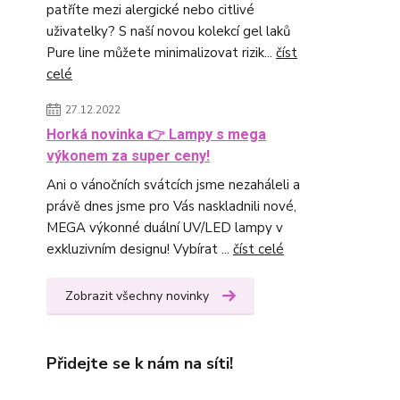
patříte mezi alergické nebo citlivé
uživatelky? S naší novou kolekcí gel laků
Pure line můžete minimalizovat rizik...
číst
celé
27.12.2022
Horká novinka 👉 Lampy s mega
výkonem za super ceny!
Ani o vánočních svátcích jsme nezaháleli a
právě dnes jsme pro Vás naskladnili nové,
MEGA výkonné duální UV/LED lampy v
exkluzivním designu! Vybírat ...
číst celé
Zobrazit všechny novinky
Přidejte se k nám na síti!