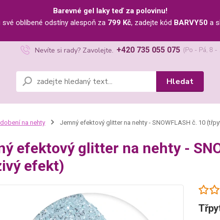
Barevné gel laky teď za polovinu!
u své oblíbené odstíny alespoň za
799 Kč
, zadejte kód
BARVY50
a s
+420 735 055 075
Nevíte si rady? Zavolejte.
(Po - Pá, 8 -
Hledat
dobení na nehty
Jemný efektový glitter na nehty - SNOWFLASH č. 10 (třpyt
ý efektový glitter na nehty - SN
ivý efekt)
Třpy