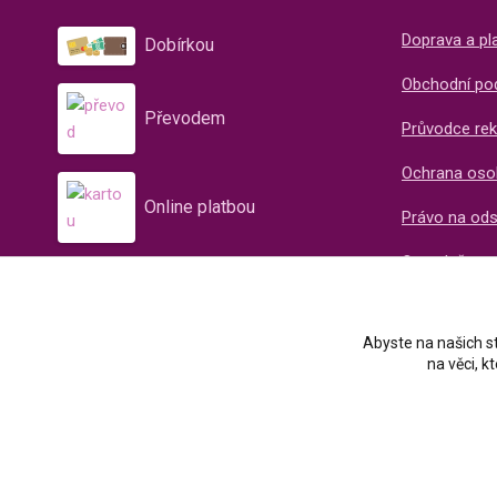
Doprava a pl
Dobírkou
Obchodní po
Převodem
Průvodce rek
Ochrana oso
Online platbou
Právo na od
O společnos
Recenze naš
Abyste na našich st
na věci, 