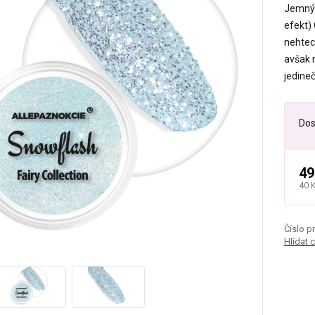
Jemný 
efekt)
nehtec
avšak 
jedine
Dos
49
40 
Číslo p
Hlídat 