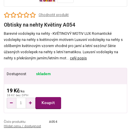
Ohodnotit produkt
Obtisky na nehty Květiny A054
Barevné vodolepky na nehty - KVĚTINOVÝ MOTIV LUX Romantické
vodolepky na nehty s květinovým motivem Luxusní vodolepky na nehty s
oblíbeným květinovým vzorem vhodné pro jarní a letní sezónu! Série
úžasných vodolepek na nehty s letní tematikou. Luxusní vodolepky na
nehty s překrásným jarním/letním mot...
celý popis
Dostupnost
skladem
19 Kč
/
ks
16 Kč
bez DPH
Koupit
Číslo produktu:
A054
Hlídat cenu / dostupnost