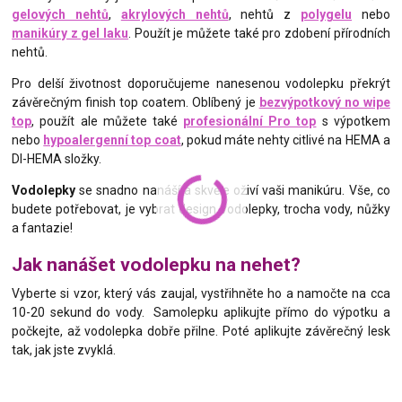
gelových nehtů
,
akrylových nehtů
, nehtů z
polygelu
nebo
manikúry z gel laku
. Použít je můžete také pro zdobení přírodních
nehtů.
Pro delší životnost doporučujeme nanesenou vodolepku překrýt
závěrečným finish top coatem. Oblíbený je
bezvýpotkový no wipe
top
, použít ale můžete také
profesionální Pro top
s výpotkem
nebo
hypoalergenní top coat
, pokud máte nehty citlivé na HEMA a
DI-HEMA složky.
Vodolepky
se snadno nanáší a skvěle oživí vaši manikúru. Vše, co
budete potřebovat, je vybrat design vodolepky, trocha vody, nůžky
a fantazie!
Jak nanášet vodolepku na nehet?
Vyberte si vzor, který vás zaujal, vystřihněte ho a namočte na cca
10-20 sekund do vody. Samolepku aplikujte přímo do výpotku a
počkejte, až vodolepka dobře přilne. Poté aplikujte závěrečný lesk
tak, jak jste zvyklá.