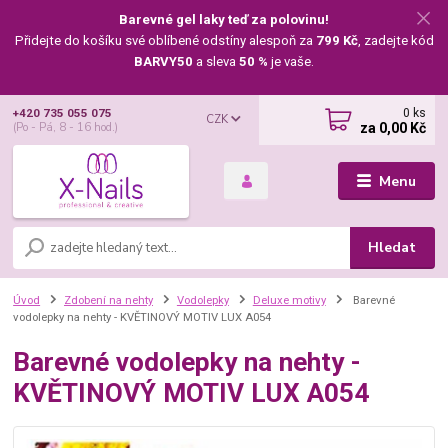
Barevné gel laky teď za polovinu!
Přidejte do košíku své oblíbené odstíny alespoň za
799 Kč
, zadejte kód
BARVY50
a sleva
50 %
je vaše.
0
ks
+420 735 055 075
CZK
za
0,00 Kč
(Po - Pá, 8 - 16 hod.)
Menu
Hledat
Úvod
Zdobení na nehty
Vodolepky
Deluxe motivy
Barevné
vodolepky na nehty - KVĚTINOVÝ MOTIV LUX A054
Barevné vodolepky na nehty -
KVĚTINOVÝ MOTIV LUX A054