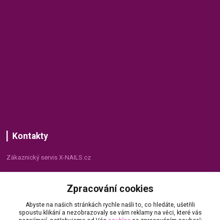
Kontakty
Zákaznický servis X-NAILS.cz
Dana Matušková
Zpracování cookies
+420 735 055 075
(Po - Pá, 8 - 16 hod.)
Abyste na našich stránkách rychle našli to, co hledáte, ušetřili
spoustu klikání a nezobrazovaly se vám reklamy na věci, které vás
info@x-nails.cz