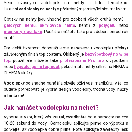
Série úžasných vodolepek na nehty s letní tematikou.
Luxusní
vodolepky na nehty
s překrásným jarním/letním motivem.
Obtisky na nehty jsou vhodné pro zdobení všech druhů nehtů –
gelových nehtů
,
akrylových nehtů
, nehtů z
polygelu
nebo
manikúry z gel laku
. Použít je můžete také pro zdobení přírodních
nehtů.
Pro delší životnost doporučujeme nanesenou vodolepku překrýt
závěrečným finish top coatem. Oblíbený je
bezvýpotkový no wipe
top
, použít ale můžete také
profesionální Pro top
s výpotkem
nebo
hypoalergenní top coat
, pokud máte nehty citlivé na HEMA a
DI-HEMA složky.
Vodolepky
se snadno nanáší a skvěle oživí vaši manikúru. Vše, co
budete potřebovat, je vybrat design vodolepky, trocha vody, nůžky
a fantazie!
Jak nanášet vodolepku na nehet?
Vyberte si vzor, který vás zaujal, vystřihněte ho a namočte na cca
10-20 sekund do vody. Samolepku aplikujte přímo do výpotku a
počkejte, až vodolepka dobře přilne. Poté aplikujte závěrečný lesk