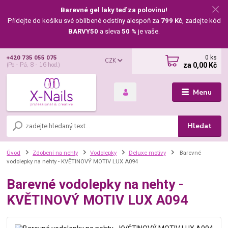
Barevné gel laky teď za polovinu!
Přidejte do košíku své oblíbené odstíny alespoň za
799 Kč
, zadejte kód
BARVY50
a sleva
50 %
je vaše.
0
ks
+420 735 055 075
CZK
za
0,00 Kč
(Po - Pá, 8 - 16 hod.)
Menu
Hledat
Úvod
Zdobení na nehty
Vodolepky
Deluxe motivy
Barevné
vodolepky na nehty - KVĚTINOVÝ MOTIV LUX A094
Barevné vodolepky na nehty -
KVĚTINOVÝ MOTIV LUX A094