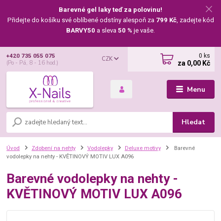
Barevné gel laky teď za polovinu!
Přidejte do košíku své oblíbené odstíny alespoň za
799 Kč
, zadejte kód
BARVY50
a sleva
50 %
je vaše.
0
ks
+420 735 055 075
CZK
za
0,00 Kč
(Po - Pá, 8 - 16 hod.)
Menu
Hledat
Úvod
Zdobení na nehty
Vodolepky
Deluxe motivy
Barevné
vodolepky na nehty - KVĚTINOVÝ MOTIV LUX A096
Barevné vodolepky na nehty -
KVĚTINOVÝ MOTIV LUX A096