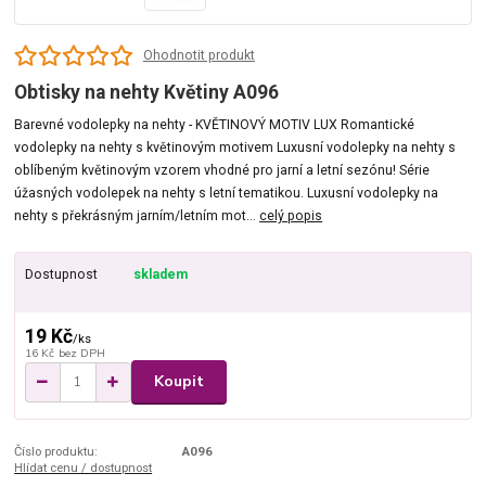
Ohodnotit produkt
Obtisky na nehty Květiny A096
Barevné vodolepky na nehty - KVĚTINOVÝ MOTIV LUX Romantické
vodolepky na nehty s květinovým motivem Luxusní vodolepky na nehty s
oblíbeným květinovým vzorem vhodné pro jarní a letní sezónu! Série
úžasných vodolepek na nehty s letní tematikou. Luxusní vodolepky na
nehty s překrásným jarním/letním mot...
celý popis
Dostupnost
skladem
19 Kč
/
ks
16 Kč
bez DPH
Koupit
Číslo produktu:
A096
Hlídat cenu / dostupnost