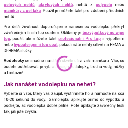
gelových nehtů
,
akrylových nehtů
, nehtů z
polygelu
nebo
manikúry z gel laku
. Použít je můžete také pro zdobení přírodních
nehtů.
Pro delší životnost doporučujeme nanesenou vodolepku překrýt
závěrečným finish top coatem. Oblíbený je
bezvýpotkový no wipe
top
, použít ale můžete také
profesionální Pro top
s výpotkem
nebo
hypoalergenní top coat
, pokud máte nehty citlivé na HEMA a
DI-HEMA složky.
Vodolepky
se snadno nanáší a skvěle oživí vaši manikúru. Vše, co
budete potřebovat, je vybrat design vodolepky, trocha vody, nůžky
a fantazie!
Jak nanášet vodolepku na nehet?
Vyberte si vzor, který vás zaujal, vystřihněte ho a namočte na cca
10-20 sekund do vody. Samolepku aplikujte přímo do výpotku a
počkejte, až vodolepka dobře přilne. Poté aplikujte závěrečný lesk
tak, jak jste zvyklá.